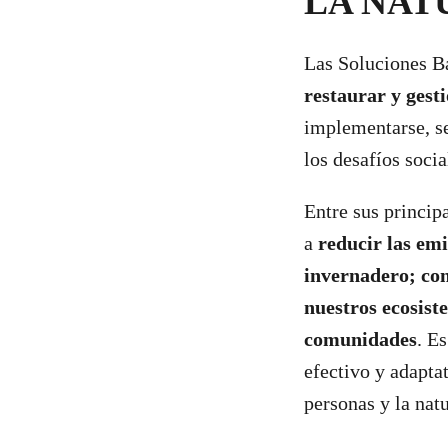
LA NAT
Las Soluciones B
restaurar y gest
implementarse, se
los desafíos soci
Entre sus princip
a
reducir las emi
invernadero;
con
nuestros ecosiste
comunidades
. E
efectivo y adaptat
personas y la nat