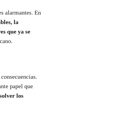
es alarmantes. En
bles, la
es que ya se
rcano.
s consecuencias.
nte papel que
olver los