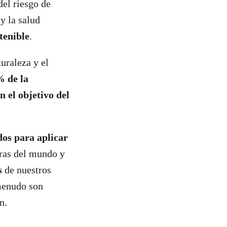
del riesgo de
 y la salud
tenible
.
uraleza y el
% de la
 el objetivo del
dos para aplicar
rras del mundo y
s
de nuestros
menudo son
ón.