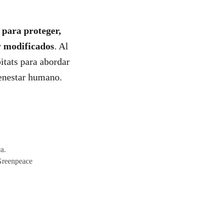
s para proteger,
y modificados
. Al
itats para abordar
ienestar humano.
a.
 Greenpeace