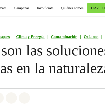
HAZ TU
mate
Campañas
Involúcrate
Quiénes somos
sques
|
Clima y Energía
|
Contaminación
|
Océanos
|
son las solucione
as en la naturalez
atsapp
on Facebook
Share on Twitter
Share via Email
Share on Bluesky