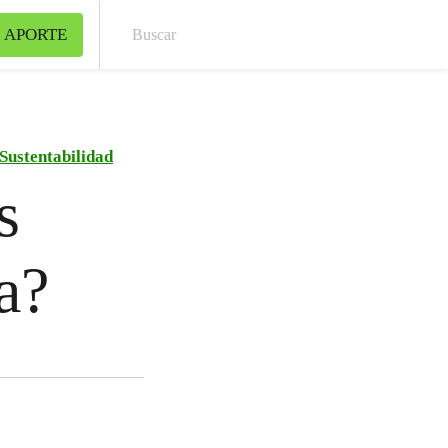
 APORTE
Bus
Sustentabilidad
s
a?