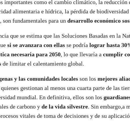
os importantes como el cambio climático, la reducción 
ridad alimentaria e hídrica, la pérdida de biodiversidad
 son fundamentales para un
desarrollo económico sos
ncia que se estima que las Soluciones Basadas en la Nat
que
si se avanzara con ellas
se podría
lograr hasta 30
tica necesaria para 2050
, lo que llevaría a
cumplir con
s
de limitar el calentamiento global.
genas y las comunidades locales
son los
mejores alia
quienes gestionan al menos una cuarta parte de las tie
rsidad mundial. En definitiva, ellos son los
guardiane
les de carbono y
de la vida silvestre
. Sin embargo,a 
procesos vitales de toma de decisiones y de su aplicaci