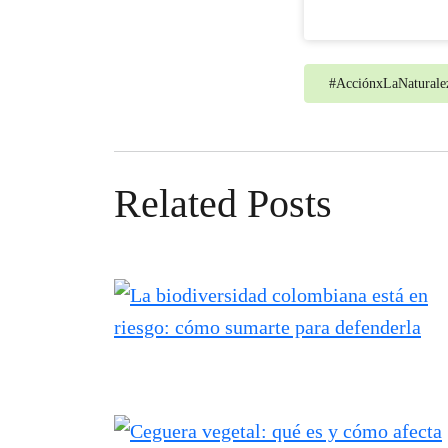
#
AcciónxLaNatural
Related Posts