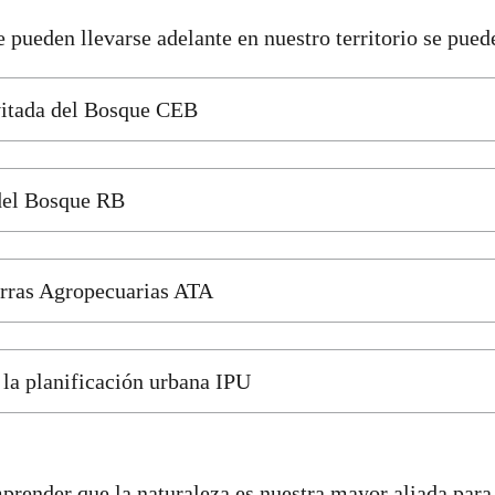
 pueden llevarse adelante en nuestro territorio se pue
itada del Bosque CEB
del Bosque RB
erras Agropecuarias ATA
 la planificación urbana IPU
ender que la naturaleza es nuestra mayor aliada para 