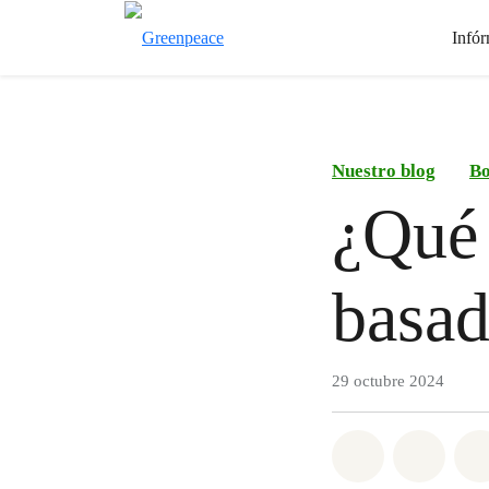
Infór
Nuestro blog
Bo
¿Qué 
basad
29 octubre 2024
Share on Wh
Share 