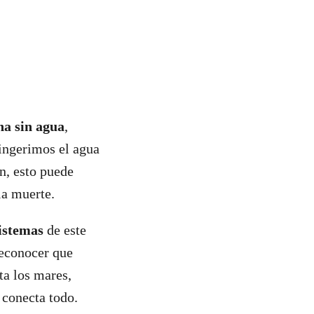
na sin agua
,
ingerimos el agua
n, esto puede
la muerte.
sistemas
de este
reconocer que
ta los mares,
o conecta todo.