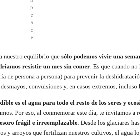
p
e
a
c
e
ra nuestro equilibrio que
sólo podemos vivir una sema
ríamos resistir un mes sin comer
. Es que cuando no 
ría de persona a persona) para prevenir la deshidratació
desmayos, convulsiones y, en casos extremos, incluso 
ible es el agua para todo el resto de los seres y eco
amos. Por eso, al conmemorar este día, te invitamos a 
tesoro frágil e irreemplazable
. Desde los glaciares has
os y arroyos que fertilizan nuestros cultivos, el agua l