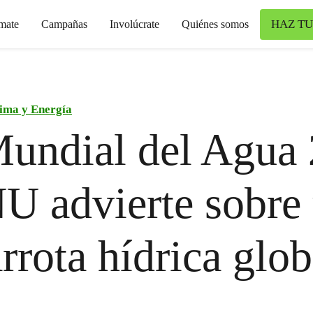
HAZ TU
mate
Campañas
Involúcrate
Quiénes somos
ima y Energía
undial del Agua 
U advierte sobre
rrota hídrica glob