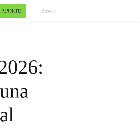
 APORTE
Bus
2026:
 una
al