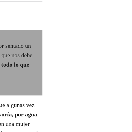
or sentado un
a que nos debe
e todo lo que
que algunas vez
yoría, por agua
.
en una mujer