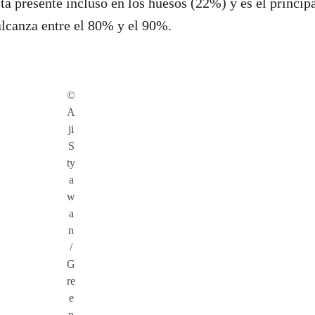
tá presente incluso en los huesos (22%) y es el princi
alcanza entre el 80% y el 90%.
©
A
ji
S
ty
a
w
a
n
/
G
re
e
n