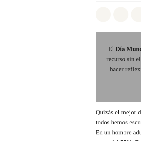
Share on Wh
Share 
El
Día Mund
recurso sin e
hacer reflex
Quizás el mejor d
todos hemos esc
En un hombre adu