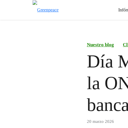
Infór
Nuestro blog
Cl
Día M
la ON
banca
20 marzo 2026