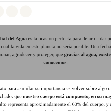
atsapp
on Facebook
Share on Twitter
Share via Email
Share on Bluesky
ial del Agua
es la ocasión perfecta para dejar de dar p
l cual la vida en este planeta no sería posible. Una fech
ionar, agradecer y proteger, que
gracias al agua, exist
conocemos
.
ato para asimilar su importancia es volver sobre algo 
uchado: que
nuestro cuerpo está compuesto, en su ma
lto representa aproximadamente el 60% del cuerpo, y 