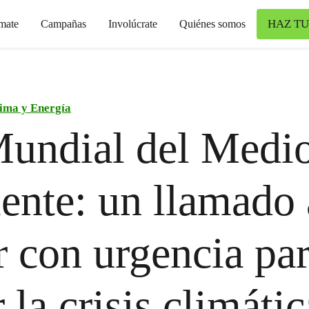
HAZ TU
mate
Campañas
Involúcrate
Quiénes somos
ima y Energía
undial del Medi
nte: un llamado 
r con urgencia pa
 la crisis climátic