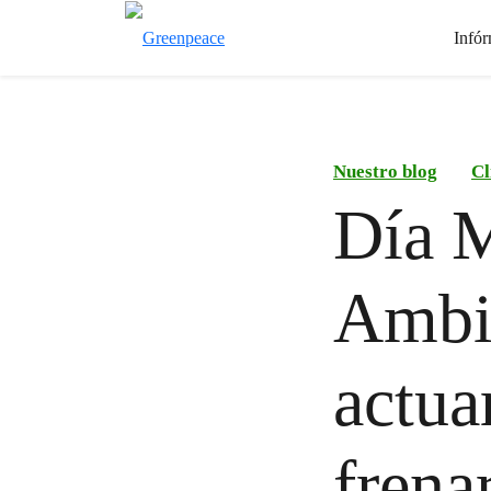
Infór
Nuestro blog
Cl
Día M
Ambie
actua
frenar