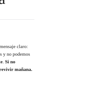
mensaje claro:
jos y no podemos
te
.
Si no
brevivir mañana.