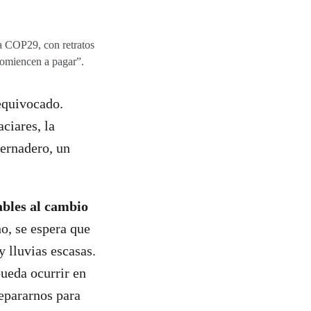
a COP29, con retratos
comiencen a pagar”.
equivocado.
ciares, la
vernadero, un
ables al cambio
o, se espera que
y lluvias escasas.
pueda ocurrir en
epararnos para