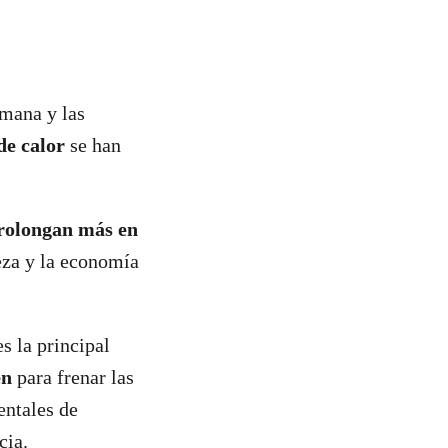
umana y las
 de calor
se han
prolongan más en
leza y la economía
s la principal
en
para frenar las
entales de
ncia.