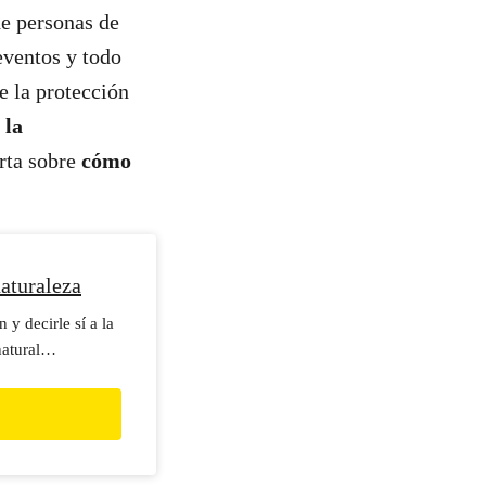
de personas de
eventos y todo
e la protección
 la
erta sobre
cómo
aturaleza
 y decirle sí a la
atural