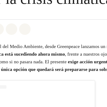
atsapp
on Facebook
Share on Twitter
Share via Email
Share on Bluesky
l del Medio Ambiente, desde Greenpeace lanzamos un 
ica está sucediendo ahora mismo
, frente a nuestros o
omo si no pasara nada. El presente
exige acción urgen
a única opción que quedará será prepararse para so