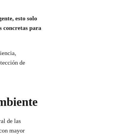
gente, esto solo
 concretas para
iencia,
otección de
mbiente
al de las
 con mayor