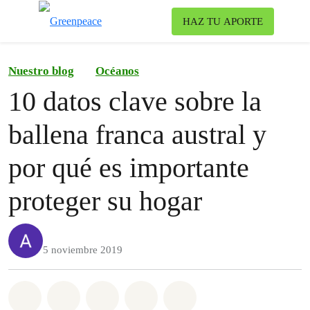
Ca
HAZ TU APORTE
Menú
Nuestro blog
Océanos
10 datos clave sobre la
ballena franca austral y
por qué es importante
proteger su hogar
5 noviembre 2019
Share on Whatsapp
Share on Facebook
Share on Twitter
Share via Email
Share on Bluesky