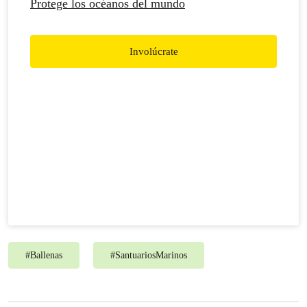
Protege los océanos del mundo
Involúcrate
#
Ballenas
#
SantuariosMarinos