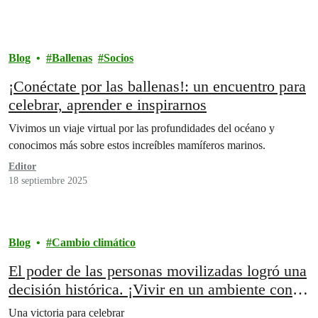
Blog
Ballenas
Socios
¡Conéctate por las ballenas!: un encuentro para
celebrar, aprender e inspirarnos
Vivimos un viaje virtual por las profundidades del océano y
conocimos más sobre estos increíbles mamíferos marinos.
Editor
18 septiembre 2025
Blog
Cambio climático
El poder de las personas movilizadas logró una
decisión histórica. ¡Vivir en un ambiente con
un clima sano es un derecho humano!
Una victoria para celebrar