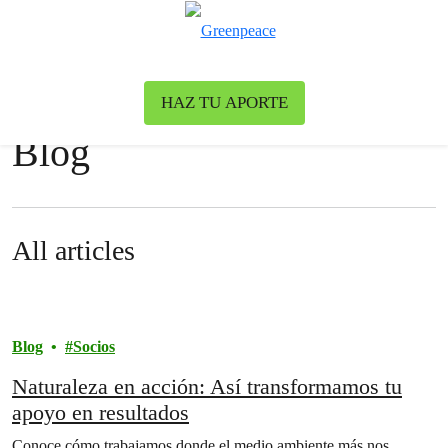
Ca
Menú
News & stories
HAZ TU APORTE
Blog
All articles
Blog
Socios
Naturaleza en acción: Así transformamos tu
apoyo en resultados
Conoce cómo trabajamos donde el medio ambiente más nos