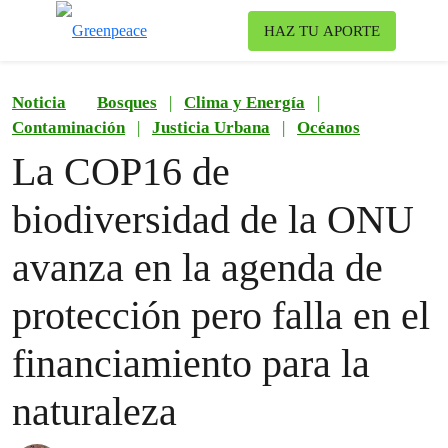
Ca
HAZ TU APORTE
Menú
Noticia
Bosques
|
Clima y Energía
|
Contaminación
|
Justicia Urbana
|
Océanos
La COP16 de
biodiversidad de la ONU
avanza en la agenda de
protección pero falla en el
financiamiento para la
naturaleza