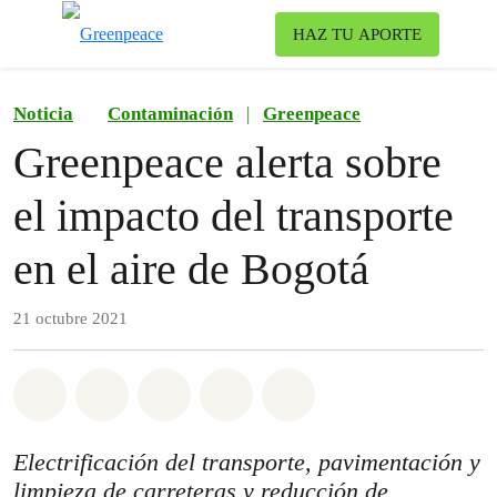
Ca
HAZ TU APORTE
Menú
Noticia
Contaminación
|
Greenpeace
Greenpeace alerta sobre
el impacto del transporte
en el aire de Bogotá
21 octubre 2021
Share on Whatsapp
Share on Facebook
Share on Twitter
Share via Email
Share on Bluesky
Electrificación del transporte, pavimentación y
limpieza de carreteras y reducción de