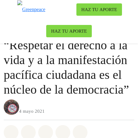
Ca
HAZ TU APORTE
Menú
Noticia
Uncategorized
HAZ TU APORTE
“Respetar el derecho a la
vida y a la manifestación
pacífica ciudadana es el
núcleo de la democracia”
4 mayo 2021
Share on Whatsapp
Share on Facebook
Share on Twitter
Share via Email
Share on Bluesky