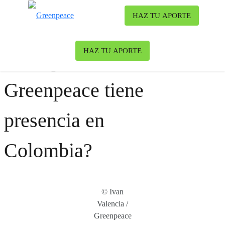
Ca
HAZ TU APORTE
Menú
HAZ TU APORTE
¿Por qué
Greenpeace tiene
presencia en
Colombia?
© Ivan
Valencia /
Greenpeace