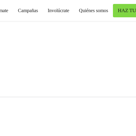
HAZ TU
mate
Campañas
Involúcrate
Quiénes somos