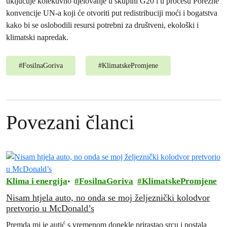
uključuje kolektivno djelovanje u skupini G20 i u procesu Porezne
konvencije UN-a koji će otvoriti put redistribuciji moći i bogatstva
kako bi se oslobodili resursi potrebni za društveni, ekološki i
klimatski napredak.
#
FosilnaGoriva
#
KlimatskePromjene
Povezani članci
Klima i energija
FosilnaGoriva
KlimatskePromjene
Nisam htjela auto, no onda se moj željeznički kolodvor
pretvorio u McDonald’s
Premda mi je autić s vremenom donekle prirastao srcu i postala