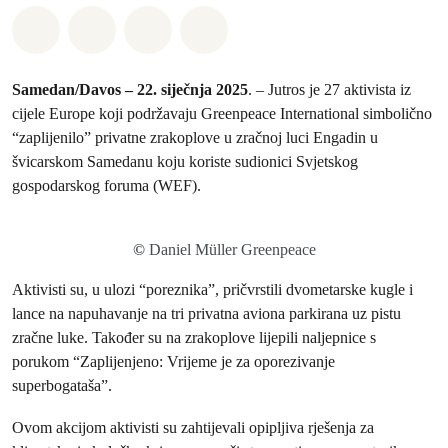
Podijeli na Whatsapp
Podijeli na Facebook
Podijeli na Twitter
Podijeli putem Email
Samedan/Davos – 22. siječnja 2025
. – Jutros je 27 aktivista iz
cijele Europe koji podržavaju Greenpeace International simbolično
“zaplijenilo” privatne zrakoplove u zračnoj luci Engadin u
švicarskom Samedanu koju koriste sudionici Svjetskog
gospodarskog foruma (WEF).
©
Daniel Müller Greenpeace
Aktivisti su, u ulozi “poreznika”, pričvrstili dvometarske kugle i
lance na napuhavanje na tri privatna aviona parkirana uz pistu
zračne luke. Također su na zrakoplove lijepili naljepnice s
porukom “Zaplijenjeno: Vrijeme je za oporezivanje
superbogataša”.
Ovom akcijom aktivisti su zahtijevali opipljiva rješenja za