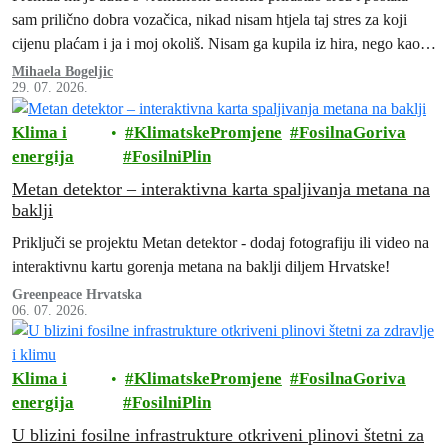
sam prilično dobra vozačica, nikad nisam htjela taj stres za koji
cijenu plaćam i ja i moj okoliš. Nisam ga kupila iz hira, nego kao
„namet“, ne bih li mogla posjećivati prijatelje i obitelj ili otputovati
Mihaela Bogeljic
29. 07. 2026.
po potrebi u veći grad.
Klima i
KlimatskePromjene
FosilnaGoriva
energija
FosilniPlin
Metan detektor – interaktivna karta spaljivanja metana na
baklji
Priključi se projektu Metan detektor - dodaj fotografiju ili video na
interaktivnu kartu gorenja metana na baklji diljem Hrvatske!
Greenpeace Hrvatska
06. 07. 2026.
Klima i
KlimatskePromjene
FosilnaGoriva
energija
FosilniPlin
U blizini fosilne infrastrukture otkriveni plinovi štetni za