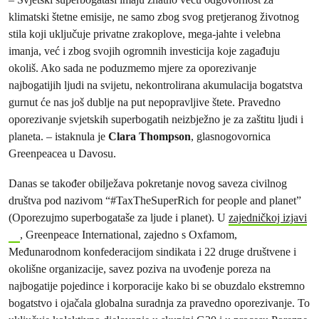
klimatski štetne emisije, ne samo zbog svog pretjeranog životnog
stila koji uključuje privatne zrakoplove, mega-jahte i velebna
imanja, već i zbog svojih ogromnih investicija koje zagađuju
okoliš. Ako sada ne poduzmemo mjere za oporezivanje
najbogatijih ljudi na svijetu, nekontrolirana akumulacija bogatstva
gurnut će nas još dublje na put nepopravljive štete. Pravedno
oporezivanje svjetskih superbogatih neizbježno je za zaštitu ljudi i
planeta. – istaknula je
Clara Thompson
, glasnogovornica
Greenpeacea u Davosu.
Danas se također obilježava pokretanje novog saveza civilnog
društva pod nazivom “#TaxTheSuperRich for people and planet”
(Oporezujmo superbogataše za ljude i planet). U
zajedničkoj izjavi
, Greenpeace International, zajedno s Oxfamom,
Međunarodnom konfederacijom sindikata i 22 druge društvene i
okolišne organizacije, savez poziva na uvođenje poreza na
najbogatije pojedince i korporacije kako bi se obuzdalo ekstremno
bogatstvo i ojačala globalna suradnja za pravedno oporezivanje. To