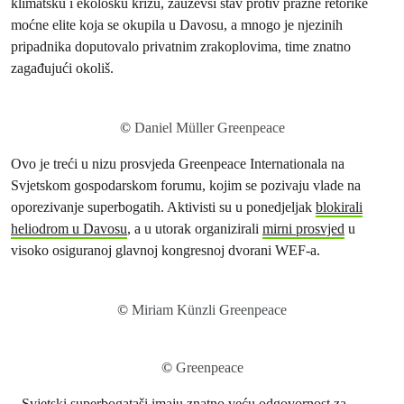
klimatsku i ekološku krizu, zauzevši stav protiv prazne retorike
moćne elite koja se okupila u Davosu, a mnogo je njezinih
pripadnika doputovalo privatnim zrakoplovima, time znatno
zagađujući okoliš.
©
Daniel Müller Greenpeace
Ovo je treći u nizu prosvjeda Greenpeace Internationala na
Svjetskom gospodarskom forumu, kojim se pozivaju vlade na
oporezivanje superbogatih. Aktivisti su u ponedjeljak
blokirali
heliodrom u Davosu
, a u utorak organizirali
mirni prosvjed
u
visoko osiguranoj glavnoj kongresnoj dvorani WEF-a.
©
Miriam Künzli Greenpeace
©
Greenpeace
– Svjetski superbogataši imaju znatno veću odgovornost za