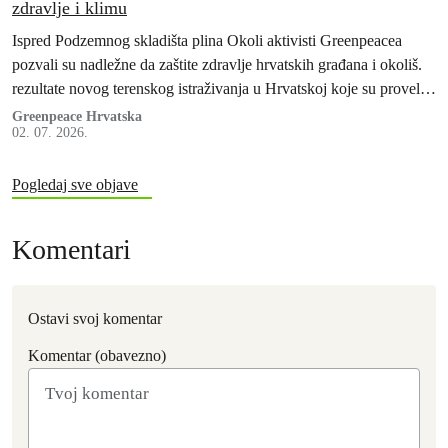
zdravlje i klimu
Ispred Podzemnog skladišta plina Okoli aktivisti Greenpeacea
pozvali su nadležne da zaštite zdravlje hrvatskih građana i okoliš.
rezultate novog terenskog istraživanja u Hrvatskoj koje su proveli
stručnjaci Greenpeacea Njemačke i Hrvatske te Greenpeaceovih
Greenpeace Hrvatska
02. 07. 2026.
istraživačkih laboratorija.
Pogledaj sve objave
Komentari
Ostavi svoj komentar
Komentar (obavezno)