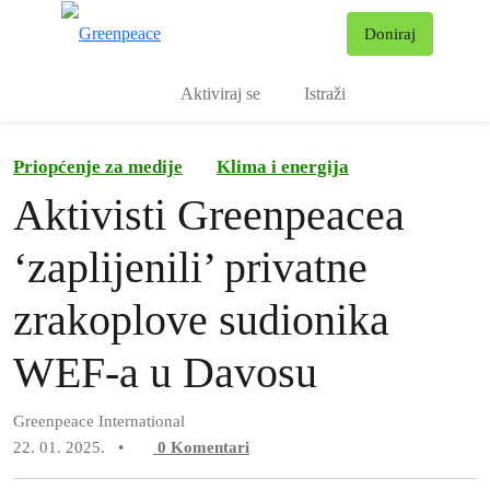
Pr
Doniraj
Izbornik
Aktiviraj se
Istraži
Priopćenje za medije
Klima i energija
Aktivisti Greenpeacea
‘zaplijenili’ privatne
zrakoplove sudionika
WEF-a u Davosu
Greenpeace International
22. 01. 2025.
•
0
Komentari