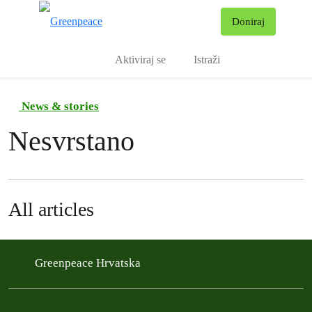
Pr
Doniraj
Izbornik
Aktiviraj se
Istraži
News & stories
Nesvrstano
All articles
Greenpeace Hrvatska