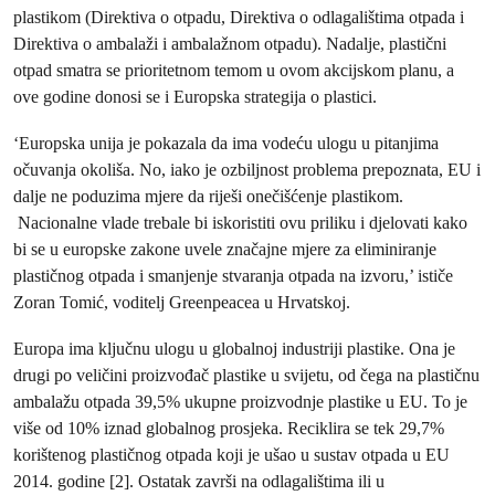
plastikom (Direktiva o otpadu, Direktiva o odlagalištima otpada i
Direktiva o ambalaži i ambalažnom otpadu). Nadalje, plastični
otpad smatra se prioritetnom temom u ovom akcijskom planu, a
ove godine donosi se i Europska strategija o plastici.
‘Europska unija je pokazala da ima vodeću ulogu u pitanjima
očuvanja okoliša. No, iako je ozbiljnost problema prepoznata, EU i
dalje ne poduzima mjere da riješi onečišćenje plastikom.
Nacionalne vlade trebale bi iskoristiti ovu priliku i djelovati kako
bi se u europske zakone uvele značajne mjere za eliminiranje
plastičnog otpada i smanjenje stvaranja otpada na izvoru,’ ističe
Zoran Tomić, voditelj Greenpeacea u Hrvatskoj.
Europa ima ključnu ulogu u globalnoj industriji plastike. Ona je
drugi po veličini proizvođač plastike u svijetu, od čega na plastičnu
ambalažu otpada 39,5% ukupne proizvodnje plastike u EU. To je
više od 10% iznad globalnog prosjeka. Reciklira se tek 29,7%
korištenog plastičnog otpada koji je ušao u sustav otpada u EU
2014. godine [2]. Ostatak završi na odlagalištima ili u