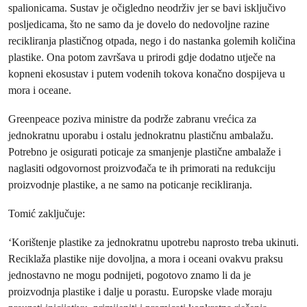
spalionicama. Sustav je očigledno neodrživ jer se bavi isključivo
posljedicama, što ne samo da je dovelo do nedovoljne razine
recikliranja plastičnog otpada, nego i do nastanka golemih količina
plastike. Ona potom završava u prirodi gdje dodatno utječe na
kopneni ekosustav i putem vodenih tokova konačno dospijeva u
mora i oceane.
Greenpeace poziva ministre da podrže zabranu vrećica za
jednokratnu uporabu i ostalu jednokratnu plastičnu ambalažu.
Potrebno je osigurati poticaje za smanjenje plastične ambalaže i
naglasiti odgovornost proizvođača te ih primorati na redukciju
proizvodnje plastike, a ne samo na poticanje recikliranja.
Tomić zaključuje:
‘Korištenje plastike za jednokratnu upotrebu naprosto treba ukinuti.
Reciklaža plastike nije dovoljna, a mora i oceani ovakvu praksu
jednostavno ne mogu podnijeti, pogotovo znamo li da je
proizvodnja plastike i dalje u porastu. Europske vlade moraju