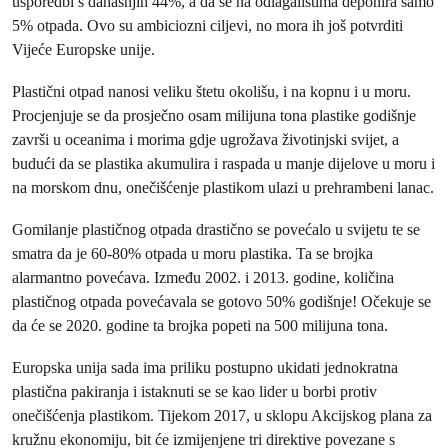
usporedbi s današnjih 44%, a da se na odlagalištima deponira samo
5% otpada. Ovo su ambiciozni ciljevi, no mora ih još potvrditi
Vijeće Europske unije.
Plastični otpad nanosi veliku štetu okolišu, i na kopnu i u moru.
Procjenjuje se da prosječno osam milijuna tona plastike godišnje
završi u oceanima i morima gdje ugrožava životinjski svijet, a
budući da se plastika akumulira i raspada u manje dijelove u moru i
na morskom dnu, onečišćenje plastikom ulazi u prehrambeni lanac.
Gomilanje plastičnog otpada drastično se povećalo u svijetu te se
smatra da je 60-80% otpada u moru plastika. Ta se brojka
alarmantno povećava. Između 2002. i 2013. godine, količina
plastičnog otpada povećavala se gotovo 50% godišnje! Očekuje se
da će se 2020. godine ta brojka popeti na 500 milijuna tona.
Europska unija sada ima priliku postupno ukidati jednokratna
plastična pakiranja i istaknuti se se kao lider u borbi protiv
onečišćenja plastikom. Tijekom 2017, u sklopu Akcijskog plana za
kružnu ekonomiju, bit će izmijenjene tri direktive povezane s