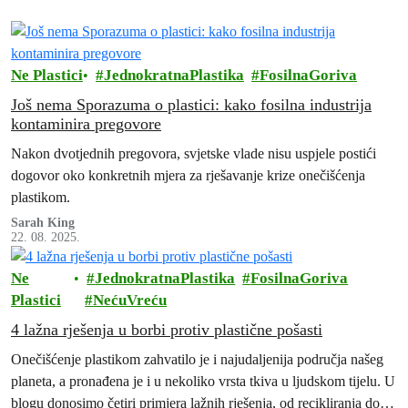
Ne Plastici
JednokratnaPlastika
FosilnaGoriva
Još nema Sporazuma o plastici: kako fosilna industrija
kontaminira pregovore
Nakon dvotjednih pregovora, svjetske vlade nisu uspjele postići
dogovor oko konkretnih mjera za rješavanje krize onečišćenja
plastikom.
Sarah King
22. 08. 2025.
Ne
JednokratnaPlastika
FosilnaGoriva
Plastici
NećuVreću
4 lažna rješenja u borbi protiv plastične pošasti
Onečišćenje plastikom zahvatilo je i najudaljenija područja našeg
planeta, a pronađena je i u nekoliko vrsta tkiva u ljudskom tijelu. U
blogu donosimo četiri primjera lažnih rješenja, od recikliranja do