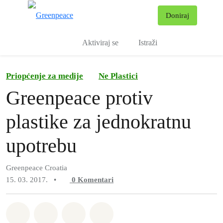
Pr
Doniraj
Izbornik
Aktiviraj se
Istraži
Priopćenje za medije
Ne Plastici
Greenpeace protiv
plastike za jednokratnu
upotrebu
Greenpeace Croatia
15. 03. 2017.
•
0
Komentari
Podijeli na Whatsapp
Podijeli na Facebook
Podijeli na Twitter
Podijeli putem Email