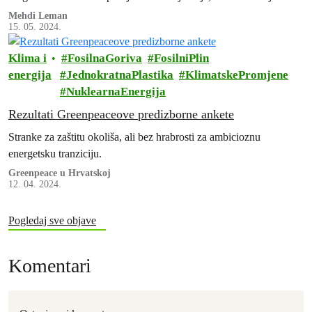
bioplastike, koji nisu dorasli razmjerima globalne krize onečišćenja
Mehdi Leman
15. 05. 2024.
plastikom.
Klima i
FosilnaGoriva
FosilniPlin
energija
JednokratnaPlastika
KlimatskePromjene
NuklearnaEnergija
Rezultati Greenpeaceove predizborne ankete
Stranke za zaštitu okoliša, ali bez hrabrosti za ambicioznu
energetsku tranziciju.
Greenpeace u Hrvatskoj
12. 04. 2024.
Pogledaj sve objave
Komentari