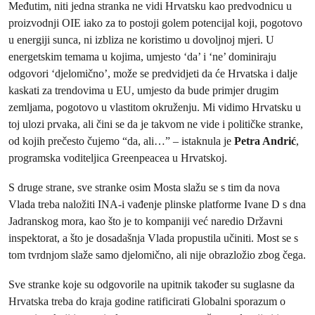
Međutim, niti jedna stranka ne vidi Hrvatsku kao predvodnicu u
proizvodnji OIE iako za to postoji golem potencijal koji, pogotovo
u energiji sunca, ni izbliza ne koristimo u dovoljnoj mjeri. U
energetskim temama u kojima, umjesto ‘da’ i ‘ne’ dominiraju
odgovori ‘djelomično’, može se predvidjeti da će Hrvatska i dalje
kaskati za trendovima u EU, umjesto da bude primjer drugim
zemljama, pogotovo u vlastitom okruženju. Mi vidimo Hrvatsku u
toj ulozi prvaka, ali čini se da je takvom ne vide i političke stranke,
od kojih prečesto čujemo “da, ali…” – istaknula je
Petra Andrić
,
programska voditeljica Greenpeacea u Hrvatskoj.
S druge strane, sve stranke osim Mosta slažu se s tim da nova
Vlada treba naložiti INA-i vađenje plinske platforme Ivane D s dna
Jadranskog mora, kao što je to kompaniji već naredio Državni
inspektorat, a što je dosadašnja Vlada propustila učiniti. Most se s
tom tvrdnjom slaže samo djelomično, ali nije obrazložio zbog čega.
Sve stranke koje su odgovorile na upitnik također su suglasne da
Hrvatska treba do kraja godine ratificirati Globalni sporazum o