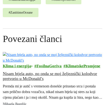
#
ZastitimoOceane
Povezani članci
Klima i energija
FosilnaGoriva
KlimatskePromjene
Nisam htjela auto, no onda se moj željeznički kolodvor
pretvorio u McDonald’s
Premda mi je autić s vremenom donekle prirastao srcu i postala
sam prilično dobra vozačica, nikad nisam htjela taj stres za koji
cijenu plaćam i ja i moj okoliš. Nisam ga kupila iz hira, nego kao
„namet“, ne bih li mogla posjećivati prijatelje i obitelj ili otputovati
Mihaela Bogeljic