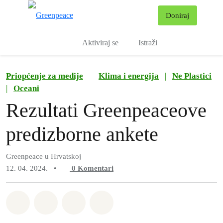
Pr
Doniraj
Izbornik
Aktiviraj se
Istraži
Priopćenje za medije
Klima i energija
|
Ne Plastici
|
Oceani
Rezultati Greenpeaceove
predizborne ankete
Greenpeace u Hrvatskoj
12. 04. 2024.
•
0
Komentari
Podijeli na Whatsapp
Podijeli na Facebook
Podijeli na Twitter
Podijeli putem Email