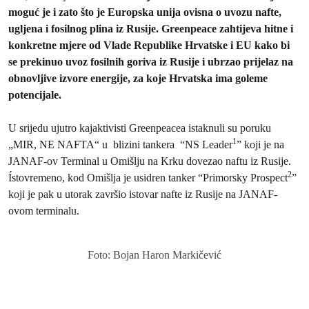
moguć je i zato što je Europska unija ovisna o uvozu nafte,
ugljena i fosilnog plina iz Rusije. Greenpeace zahtijeva hitne i
konkretne mjere od Vlade Republike Hrvatske i EU kako bi
se prekinuo uvoz fosilnih goriva iz Rusije i ubrzao prijelaz na
obnovljive izvore energije, za koje Hrvatska ima goleme
potencijale.
U srijedu ujutro kajaktivisti Greenpeacea istaknuli su poruku
1
„MIR, NE NAFTA“ u blizini tankera “NS Leader
” koji je na
JANAF-ov Terminal u Omišlju na Krku dovezao naftu iz Rusije.
2
Ístovremeno, kod Omišlja je usidren tanker “Primorsky Prospect
”
koji je pak u utorak završio istovar nafte iz Rusije na JANAF-
ovom terminalu.
Foto: Bojan Haron Markičević