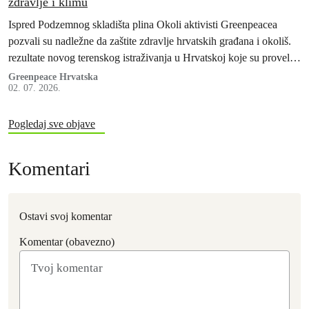
zdravlje i klimu
Ispred Podzemnog skladišta plina Okoli aktivisti Greenpeacea
pozvali su nadležne da zaštite zdravlje hrvatskih građana i okoliš.
rezultate novog terenskog istraživanja u Hrvatskoj koje su proveli
stručnjaci Greenpeacea Njemačke i Hrvatske te Greenpeaceovih
Greenpeace Hrvatska
02. 07. 2026.
istraživačkih laboratorija.
Pogledaj sve objave
Komentari
Ostavi svoj komentar
Komentar (obavezno)