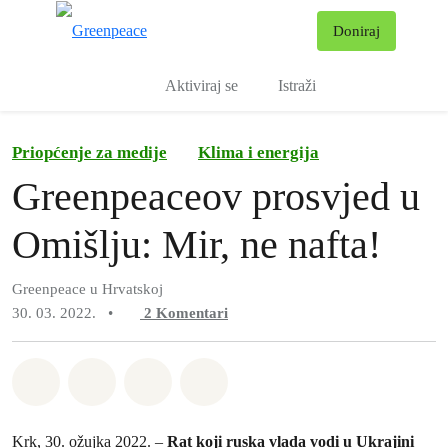
Pr
Doniraj
Izbornik
Aktiviraj se
Istraži
Priopćenje za medije
Klima i energija
Greenpeaceov prosvjed u
Omišlju: Mir, ne nafta!
Greenpeace u Hrvatskoj
30. 03. 2022.
•
2
Komentari
Podijeli na Whatsapp
Podijeli na Facebook
Podijeli na Twitter
Podijeli putem Email
Krk, 30. ožujka 2022. –
Rat koji ruska vlada vodi u Ukrajini