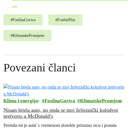
#
FosilnaGoriva
#
FosilniPlin
#
KlimatskePromjene
Povezani članci
Klima i energija
FosilnaGoriva
KlimatskePromjene
Nisam htjela auto, no onda se moj željeznički kolodvor
pretvorio u McDonald’s
Premda mi je autić s vremenom donekle prirastao srcu i postala