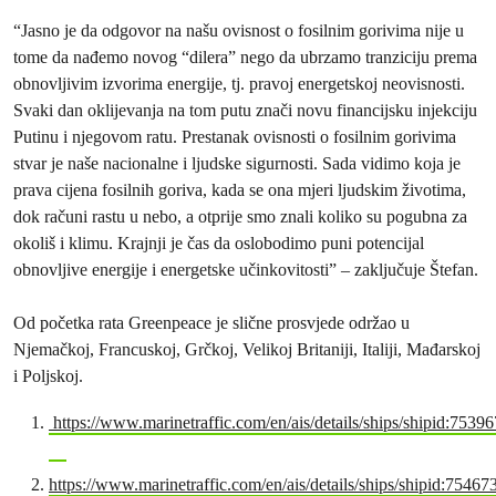
“Jasno je da odgovor na našu ovisnost o fosilnim gorivima nije u
tome da nađemo novog “dilera” nego da ubrzamo tranziciju prema
obnovljivim izvorima energije, tj. pravoj energetskoj neovisnosti.
Svaki dan oklijevanja na tom putu znači novu financijsku injekciju
Putinu i njegovom ratu. Prestanak ovisnosti o fosilnim gorivima
stvar je naše nacionalne i ljudske sigurnosti. Sada vidimo koja je
prava cijena fosilnih goriva, kada se ona mjeri ljudskim životima,
dok računi rastu u nebo, a otprije smo znali koliko su pogubna za
okoliš i klimu. Krajnji je čas da oslobodimo puni potencijal
obnovljive energije i energetske učinkovitosti” – zaključuje Štefan.
Od početka rata Greenpeace je slične prosvjede održao u
Njemačkoj, Francuskoj, Grčkoj, Velikoj Britaniji, Italiji, Mađarskoj
i Poljskoj.
https://www.marinetraffic.com/en/ais/details/ships/shipid:75396
https://www.marinetraffic.com/en/ais/details/ships/shipid:75467