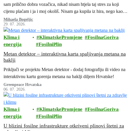
sam prilično dobra vozačica, nikad nisam htjela taj stres za koji
cijenu plaćam i ja i moj okoliš. Nisam ga kupila iz hira, nego kao
„namet“, ne bih li mogla posjećivati prijatelje i obitelj ili otputovati
Mihaela Bogeljic
29. 07. 2026.
po potrebi u veći grad.
Klima i
KlimatskePromjene
FosilnaGoriva
energija
FosilniPlin
Metan detektor – interaktivna karta spaljivanja metana na
baklji
Priključi se projektu Metan detektor - dodaj fotografiju ili video na
interaktivnu kartu gorenja metana na baklji diljem Hrvatske!
Greenpeace Hrvatska
06. 07. 2026.
Klima i
KlimatskePromjene
FosilnaGoriva
energija
FosilniPlin
U blizini fosilne infrastrukture otkriveni plinovi štetni za