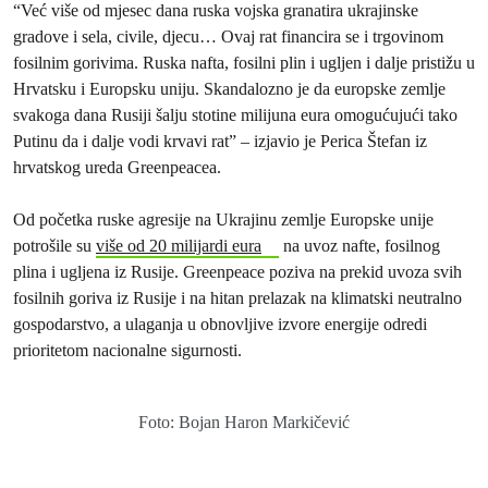
“Već više od mjesec dana ruska vojska granatira ukrajinske
gradove i sela, civile, djecu… Ovaj rat financira se i trgovinom
fosilnim gorivima. Ruska nafta, fosilni plin i ugljen i dalje pristižu u
Hrvatsku i Europsku uniju. Skandalozno je da europske zemlje
svakoga dana Rusiji šalju stotine milijuna eura omogućujući tako
Putinu da i dalje vodi krvavi rat” – izjavio je Perica Štefan iz
hrvatskog ureda Greenpeacea.
Od početka ruske agresije na Ukrajinu zemlje Europske unije
potrošile su
više od 20 milijardi eura
na uvoz nafte, fosilnog
plina i ugljena iz Rusije. Greenpeace poziva na prekid uvoza svih
fosilnih goriva iz Rusije i na hitan prelazak na klimatski neutralno
gospodarstvo, a ulaganja u obnovljive izvore energije odredi
prioritetom nacionalne sigurnosti.
Foto: Bojan Haron Markičević