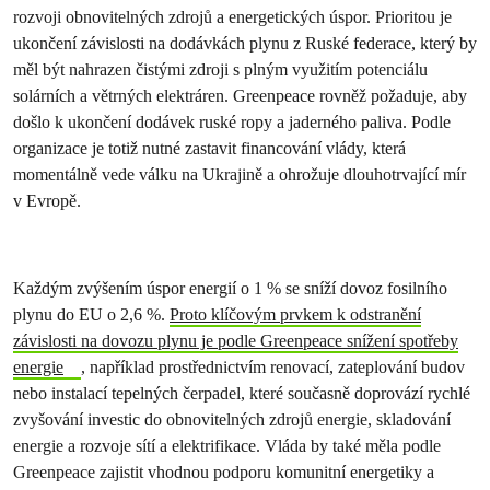
rozvoji obnovitelných zdrojů a energetických úspor. Prioritou je
ukončení závislosti na dodávkách plynu z Ruské federace, který by
měl být nahrazen čistými zdroji s plným využitím potenciálu
solárních a větrných elektráren. Greenpeace rovněž požaduje, aby
došlo k ukončení dodávek ruské ropy a jaderného paliva. Podle
organizace je totiž nutné zastavit financování vlády, která
momentálně vede válku na Ukrajině a ohrožuje dlouhotrvající mír
v Evropě.
Každým zvýšením úspor energií o 1 % se sníží dovoz fosilního
plynu do EU o 2,6 %.
Proto klíčovým prvkem k odstranění
závislosti na dovozu plynu je podle Greenpeace snížení spotřeby
energie
, například prostřednictvím renovací, zateplování budov
nebo instalací tepelných čerpadel, které současně doprovází rychlé
zvyšování investic do obnovitelných zdrojů energie, skladování
energie a rozvoje sítí a elektrifikace. Vláda by také měla podle
Greenpeace zajistit vhodnou podporu komunitní energetiky a