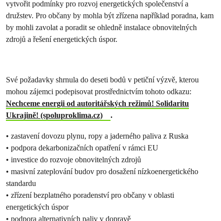
vytvořit podmínky pro rozvoj energetických společenství a
družstev. Pro občany by mohla být zřízena například poradna, kam
by mohli zavolat a poradit se ohledně instalace obnovitelných
zdrojů a řešení energetických úspor.
Své požadavky shrnula do deseti bodů v petiční výzvě, kterou
mohou zájemci podepisovat prostřednictvím tohoto odkazu:
Nechceme energii od autoritářských režimů! Solidaritu
Ukrajině! (spoluproklima.cz)
.
• zastavení dovozu plynu, ropy a jaderného paliva z Ruska
• podpora dekarbonizačních opatření v rámci EU
• investice do rozvoje obnovitelných zdrojů
• masivní zateplování budov pro dosažení nízkoenergetického
standardu
• zřízení bezplatného poradenství pro občany v oblasti
energetických úspor
• podpora alternativních paliv v dopravě