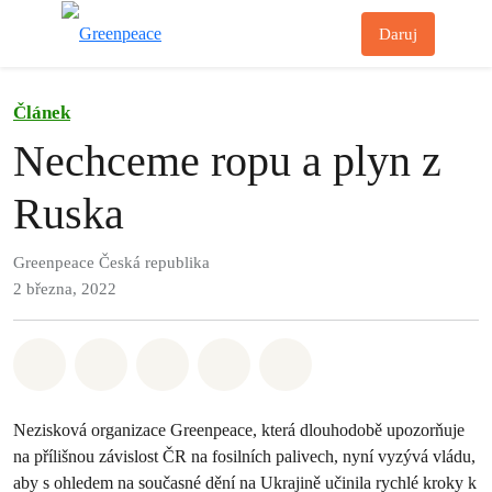
Př
Daruj
Menu
Článek
Nechceme ropu a plyn z
Ruska
Greenpeace Česká republika
2 března, 2022
Sdílet na Whatsapp
Sdílet na Facebook
Sdílet na Twitter
Sdílet Email
Share on Bluesky
Nezisková organizace Greenpeace, která dlouhodobě upozorňuje
na přílišnou závislost ČR na fosilních palivech, nyní vyzývá vládu,
aby s ohledem na současné dění na Ukrajině učinila rychlé kroky k