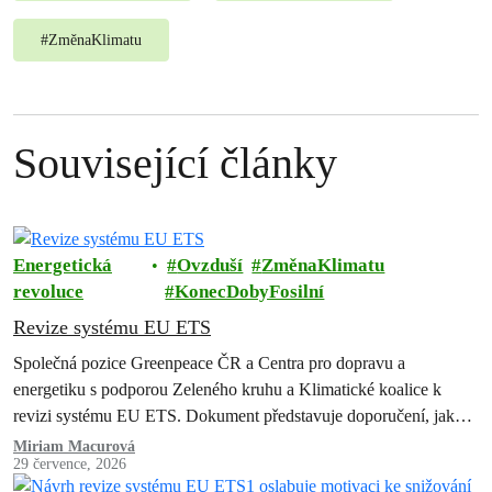
#
ZměnaKlimatu
Související články
Energetická
Ovzduší
ZměnaKlimatu
revoluce
KonecDobyFosilní
Revize systému EU ETS
Společná pozice Greenpeace ČR a Centra pro dopravu a
energetiku s podporou Zeleného kruhu a Klimatické koalice k
revizi systému EU ETS. Dokument představuje doporučení, jak
zachovat a posílit systém…
Miriam Macurová
29 července, 2026