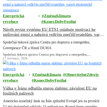
Energetická
ZměnaKlimatu
revoluce
KonecDobyFosilní
Návrh revize systému EU ETS1 oslabuje motivaci ke
snižování emisí a nahrává velkým znečišťovatelům, varují
ekologické organizace
Společná tisková zpráva Centra pro dopravu a energetiku,
Greenpeace ČR a Hnutí DUHA
Společná tisková zpráva Centra pro dopravu a energetiku,
Greenpeace ČR a Hnutí DUHA
17 července, 2026
Energetická
ZměnaKlimatu
ObnovitelnéZdroje
revoluce
KonecDobyFosilní
Válka v Íránu odhalila starou slabinu: závislost EU na
fosilních palivech
Americko-izraelský útok na Írán způsobil Evropě jen za prvních
52 dní dodatečné náklady 24 miliard eur. Ropné firmy mezitím