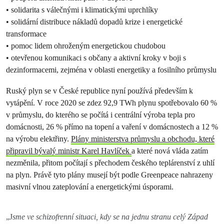
• solidarita s válečnými i klimatickými uprchlíky
• solidární distribuce nákladů dopadů krize i energetické
transformace
• pomoc lidem ohroženým energetickou chudobou
• otevřenou komunikaci s občany a aktivní kroky v boji s
dezinformacemi, zejména v oblasti energetiky a fosilního průmyslu
Ruský plyn se v České republice nyní používá především k
vytápění. V roce 2020 se zdez 92,9 TWh plynu spotřebovalo 60 %
v průmyslu, do kterého se počítá i centrální výroba tepla pro
domácnosti, 26 % přímo na topení a vaření v domácnostech a 12 %
na výrobu elektřiny.
Plány ministerstva průmyslu a obchodu, které
připravil bývalý ministr Karel Havlíček
a které nová vláda zatím
nezměnila, přitom počítají s přechodem českého teplárenství z uhlí
na plyn. Právě tyto plány musejí být podle Greenpeace nahrazeny
masivní vlnou zateplování a energetickými úsporami.
„J
sme ve schizofrenní situaci, kdy se na jednu stranu celý Západ