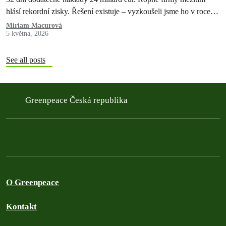
hlásí rekordní zisky. Řešení existuje – vyzkoušeli jsme ho v roce
2022 a pokazili. Teď máme druhou…
Miriam Macurová
5 května, 2026
See all posts
Greenpeace Česká republika
O Greenpeace
Kontakt