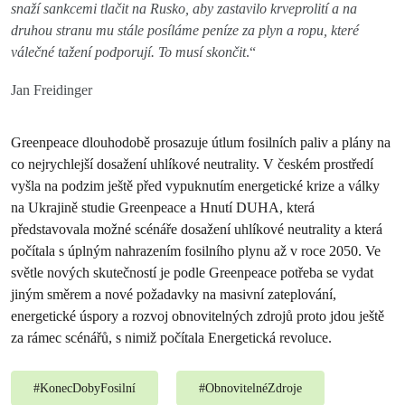
snaží sankcemi tlačit na Rusko, aby zastavilo krveprolití a na
druhou stranu mu stále posíláme peníze za plyn a ropu, které
válečné tažení podporují. To musí skončit
.“
Jan Freidinger
Greenpeace dlouhodobě prosazuje útlum fosilních paliv a plány na
co nejrychlejší dosažení uhlíkové neutrality. V českém prostředí
vyšla na podzim ještě před vypuknutím energetické krize a války
na Ukrajině studie Greenpeace a Hnutí DUHA, která
představovala možné scénáře dosažení uhlíkové neutrality a která
počítala s úplným nahrazením fosilního plynu až v roce 2050. Ve
světle nových skutečností je podle Greenpeace potřeba se vydat
jiným směrem a nové požadavky na masivní zateplování,
energetické úspory a rozvoj obnovitelných zdrojů proto jdou ještě
za rámec scénářů, s nimiž počítala Energetická revoluce.
#
KonecDobyFosilní
#
ObnovitelnéZdroje