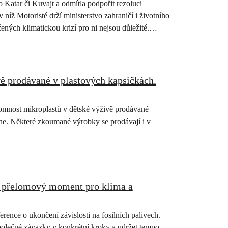
 Katar či Kuvajt a odmítla podpořit rezoluci
íž Motoristé drží ministerstvo zahraničí i životního
žených klimatickou krizí pro ni nejsou důležité.
vě prodávané v plastových kapsičkách.
omnost mikroplastů v dětské výživě prodávané
ne. Některé zkoumané výrobky se prodávají i v
 – přelomový moment pro klima a
rence o ukončení závislosti na fosilních palivech.
 společné závazky v konkrétní kroky a udržet tempo