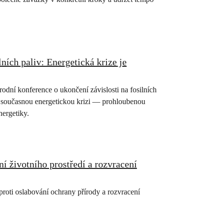
ích paliv: Energetická krize je
odní konference o ukončení závislosti na fosilních
y současnou energetickou krizi — prohloubenou
ergetiky.
ní životního prostředí a rozvracení
proti oslabování ochrany přírody a rozvracení