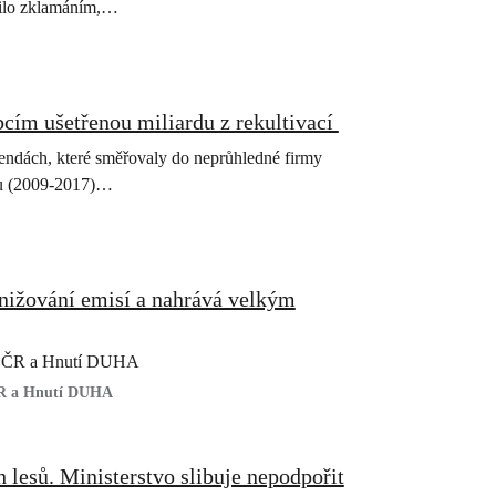
nčilo zklamáním,…
obcím ušetřenou miliardu z rekultivací
dendách, které směřovaly do neprůhledné firmy
obu (2009-2017)…
nižování emisí a nahrává velkým
ace ČR a Hnutí DUHA
 ČR a Hnutí DUHA
h lesů. Ministerstvo slibuje nepodpořit