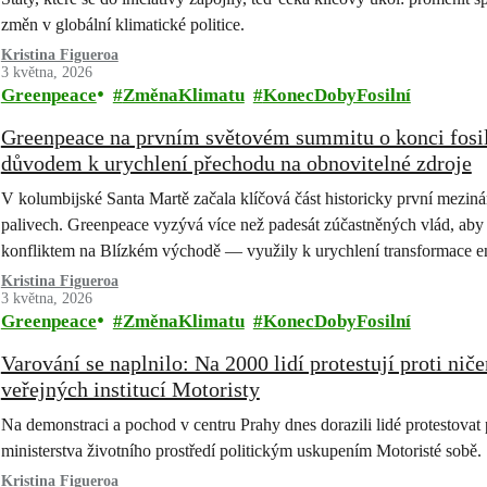
změn v globální klimatické politice.
Kristina Figueroa
3 května, 2026
Greenpeace
ZměnaKlimatu
KonecDobyFosilní
Greenpeace na prvním světovém summitu o konci fosiln
důvodem k urychlení přechodu na obnovitelné zdroje
V kolumbijské Santa Martě začala klíčová část historicky první mezinár
palivech. Greenpeace vyzývá více než padesát zúčastněných vlád, ab
konfliktem na Blízkém východě — využily k urychlení transformace en
Kristina Figueroa
3 května, 2026
Greenpeace
ZměnaKlimatu
KonecDobyFosilní
Varování se naplnilo: Na 2000 lidí protestují proti niče
veřejných institucí Motoristy
Na demonstraci a pochod v centru Prahy dnes dorazili lidé protestovat 
ministerstva životního prostředí politickým uskupením Motoristé sobě.
Kristina Figueroa