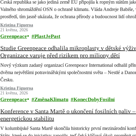
Česká republika se jako jediná země EU připojila k ropným státům jako
Valného shromáždění OSN o ochraně klimatu. Vláda Andreje Babiše, v n
prostředí, tím jasně ukázala, že ochrana přírody a budoucnost lidí ohro
Rezoluce měla…
Kristina Figueroa
21 května, 2026
Greenpeace
PlastJePast
Studie Greenpeace odhalila mikroplasty v dětské výži
Organizace varuje před rizikem pro miliony dětí
Nový výzkum zadaný organizací Greenpeace International odhalil přít
dvěma největšími potravinářskými společnostmi světa – Nestlé a Dano
Česku.
Kristina Figueroa
21 května, 2026
Greenpeace
ZměnaKlimatu
KonecDobyFosilní
Konference v Santa Martě o ukončení fosilních paliv
energetickou stabilitu
V kolumbijské Santa Martě skončila historicky první mezinárodní konfe
Státy, které se do iniciativy zapojily, teď čeká klíčový úkol: proměnit