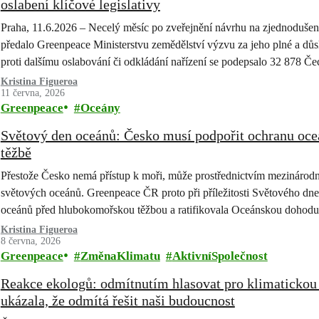
oslabení klíčové legislativy
Praha, 11.6.2026 – Necelý měsíc po zveřejnění návrhu na zjednodušen
předalo Greenpeace Ministerstvu zemědělství výzvu za jeho plné a dů
proti dalšímu oslabování či odkládání nařízení se podepsalo 32 878 Če
Kristina Figueroa
11 června, 2026
Greenpeace
Oceány
Světový den oceánů: Česko musí podpořit ochranu oceá
těžbě
Přestože Česko nemá přístup k moři, může prostřednictvím mezinárodn
světových oceánů. Greenpeace ČR proto při příležitosti Světového dn
oceánů před hlubokomořskou těžbou a ratifikovala Oceánskou dohodu.
„Zachraňme oceány“, jejímž cílem je prosadit ochranu 30 % světový
Kristina Figueroa
8 června, 2026
Greenpeace
ZměnaKlimatu
AktivníSpolečnost
Reakce ekologů: odmítnutím hlasovat pro klimatickou 
ukázala, že odmítá řešit naši budoucnost