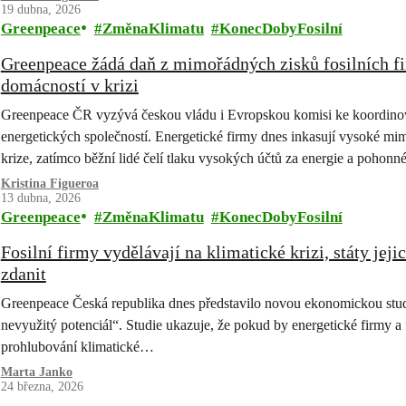
19 dubna, 2026
Greenpeace
ZměnaKlimatu
KonecDobyFosilní
Greenpeace žádá daň z mimořádných zisků fosilních f
domácností v krizi
Greenpeace ČR vyzývá českou vládu i Evropskou komisi ke koordin
energetických společností. Energetické firmy dnes inkasují vysoké mi
krize, zatímco běžní lidé čelí tlaku vysokých účtů za energie a pohonn
Kristina Figueroa
13 dubna, 2026
Greenpeace
ZměnaKlimatu
KonecDobyFosilní
Fosilní firmy vydělávají na klimatické krizi, státy je
zdanit
Greenpeace Česká republika dnes představilo novou ekonomickou stud
nevyužitý potenciál“. Studie ukazuje, že pokud by energetické firmy a f
prohlubování klimatické…
Marta Janko
24 března, 2026