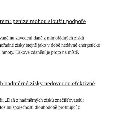
irem: peníze mohou sloužit podpoře
ovanému zavedení daně z mimořádných zisků
mořádné zisky stejně jako v době nedávné energetické
é hmoty. Takové zdanění je proto na místě.
jich nadměrné zisky nedovedou efektivně
ii „Daň z nadměrných zisků znečišťovatelů:
osilní společnosti dlouhodobě profitující z