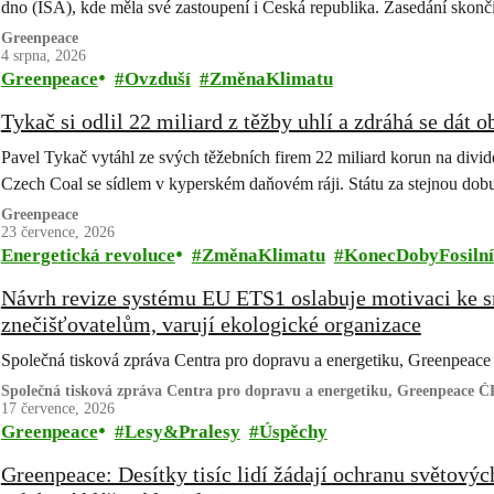
dno (ISA), kde měla své zastoupení i Česká republika. Zasedání sko
Greenpeace
4 srpna, 2026
Greenpeace
Ovzduší
ZměnaKlimatu
Tykač si odlil 22 miliard z těžby uhlí a zdráhá se dát 
Pavel Tykač vytáhl ze svých těžebních firem 22 miliard korun na divi
Czech Coal se sídlem v kyperském daňovém ráji. Státu za stejnou d
Greenpeace
23 července, 2026
Energetická revoluce
ZměnaKlimatu
KonecDobyFosilní
Návrh revize systému EU ETS1 oslabuje motivaci ke s
znečišťovatelům, varují ekologické organizace
Společná tisková zpráva Centra pro dopravu a energetiku, Greenpe
Společná tisková zpráva Centra pro dopravu a energetiku, Greenpeace
17 července, 2026
Greenpeace
Lesy&Pralesy
Úspěchy
Greenpeace: Desítky tisíc lidí žádají ochranu světovýc