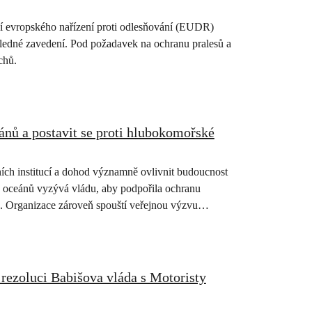
í evropského nařízení proti odlesňování (EUDR)
sledné zavedení. Pod požadavek na ochranu pralesů a
chů.
nů a postavit se proti hlubokomořské
ích institucí a dohod významně ovlivnit budoucnost
e oceánů vyzývá vládu, aby podpořila ochranu
 Organizace zároveň spouští veřejnou výzvu
ch oceánů a…
rezoluci Babišova vláda s Motoristy