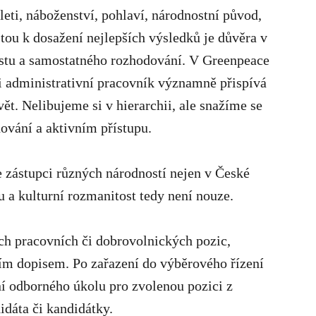
leti, náboženství, pohlaví, národnostní původ,
stou k dosažení nejlepších výsledků je důvěra v
ůstu a samostatného rozhodování. V Greenpeace
i administrativní pracovník významně přispívá
t. Nelibujeme si v hierarchii, ale snažíme se
vání a aktivním přístupu.
 zástupci různých národností nejen v České
tu a kulturní rozmanitost tedy není nouze.
ch pracovních či dobrovolnických pozic,
ím dopisem. Po zařazení do výběrového řízení
í odborného úkolu pro zvolenou pozici z
dáta či kandidátky.