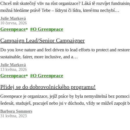
Chceš mít skutečný vliv na růst organizace? Láká tě rozvíjet fundraisin
možná hledáme právě Tebe – lídryni či lídra, které/mu nechybí…
Julie Marková
10 června, 2026
Greenpeace
O Greenpeace
Campaign Lead/Senior Campaigner
Do you love nature and feel driven to lead efforts to protect and resto
sustainable, fairer, more inclusive, and a…
Julie Marková
13 května, 2026
Greenpeace
O Greenpeace
Přidej se do dobrovolnického programu!
Greenpeace je organizace, jejíž práce by byla nemyslitelná bez pomoci 
šedesát, studuješ, pracuješ nebo jsi v důchodu, vždy se můžeš zapojit b
Barbora Sommers
31 května, 2023