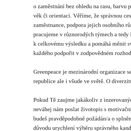
o zaměstnání bez ohledu na rasu, barvu p
věk či orientaci. Věříme, že správnou ce
zaměstnance, podpora jejich osobního r
pracujeme v různorodých týmech a tedy 
k celkovému výsledku a pomáhá měnit svě
každého podpořit v zodpovědném rozhodo
Greenpeace je mezinárodní organizace se
republice ale i všude ve světě. O diverzi
Pokud Tě zaujme jakákoliv z inzerovaný
neváhej nám poslat životopis s motivačn
budeš pravděpodobně požádán/a o splněn
důvodu urychlení výběru správného kandi