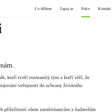
Co děláme
Zapoj se
Práce
Kontakt
i
 nám.
é, kteří tvoří rozmanitý tým a kteří věří, že
pojování veřejnosti do ochrany životního
h příležitostí všem zaměstnancům a žadatelům