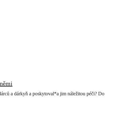
yněmi
dárců a dárkyň a poskytoval*a jim náležitou péči? Do