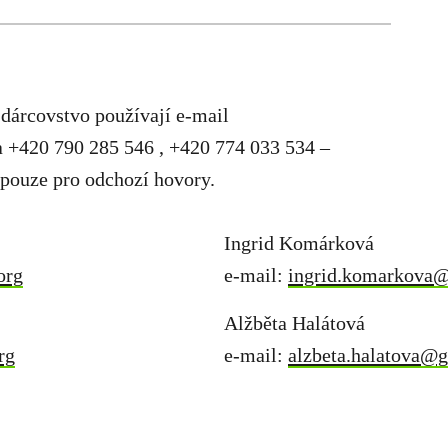
dárcovstvo používají e-mail
la +420 790 285 546 , +420 774 033 534 –
 pouze pro odchozí hovory.
Ingrid Komárková
org
e-mail:
ingrid.komarkova@
Alžběta Halátová
rg
e-mail:
alzbeta.halatova@g