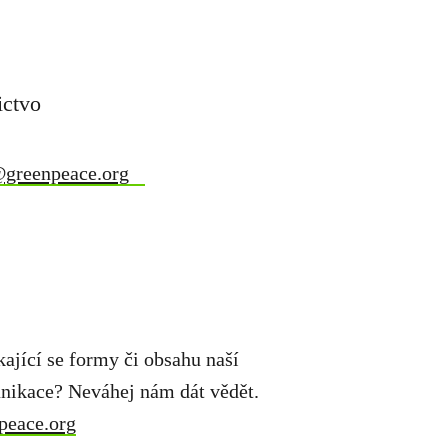
ictvo
@greenpeace.org
ající se formy či obsahu naší
unikace? Neváhej nám dát vědět.
peace.org