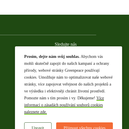
Sledujte nás
Prosím, dejte nám svůj souhlas.
Abychom vás
mohli skutečně zapojit do našich kampaní a ochrany
Facebook
Twitter
YouTube
Instagram
přírody, webové stránky Greenpeace používají
cookies. Umožňuje nám to optimalizovat naše webové
stránky, více zapojovat veřejnost do našich projektů a
ve výsledku i efektivněji chránit životní prostředí.
Pomozte nám s tím prosím i vy. Děkujeme!
Více
informací o zásadách používání souborů cookies
naleznete zde.
Upravit
Přijmout všechny cookies