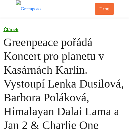
Př
Daruj
Menu
Článek
Greenpeace pořádá
Koncert pro planetu v
Kasárnách Karlín.
Vystoupí Lenka Dusilová,
Barbora Poláková,
Himalayan Dalai Lama a
Jan 2 & Charlie One