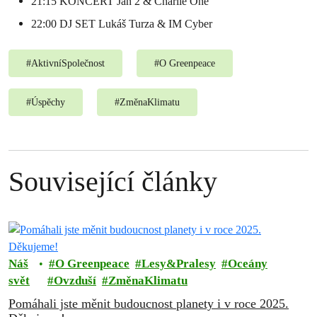
21:15 KONCERT Jan 2 & Charlie One
22:00 DJ SET Lukáš Turza & IM Cyber
#
AktivníSpolečnost
#
O Greenpeace
#
Úspěchy
#
ZměnaKlimatu
Související články
Náš
O Greenpeace
Lesy&Pralesy
Oceány
svět
Ovzduší
ZměnaKlimatu
Pomáhali jste měnit budoucnost planety i v roce 2025.