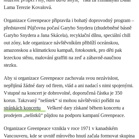
Lama Terezie Kovalová.
Organizace Greenpeace připravila i bohatý doprovodný program –
představení Půjčovna počasí Garyho Snydera (zhudebněné básně
Garyho Snydera a Jana Skácela), recyklační dílnu, speciální chill
out zóny, kde organizace návštěvníkům přiblíží oceánskou,
amazonskou a klimatickou kampaň, fotokoutek, pro děti pak
lezeckou stěnu, malování graffiti na zeď a zábavně-naučnou
stezku.
Aby si organizace Greenpeace zachovala svou nezávislost,
nepřijímá žádné dary od firem, vlád a ani nadací s nimi spojenými.
Vstupné na koncert je dobrovolné, doporučená částka je 350
korun. Takzvaný ”nelístek“ si mohou návštěvníci pořídit na
stránkách koncertu
Veškeré dary získané během koncertu a
prodejem „nelístků“ půjdou na podporu kampaní Greenpeace.
Organizace Greenpeace vznikla v roce 1971 v kanadském
Vancouveru, kde se uvnitř mírového hnutí začala formovat skupina