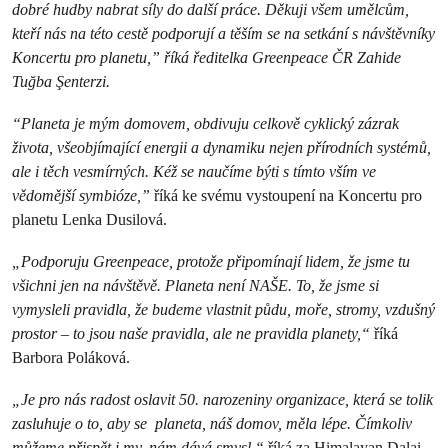
dobré hudby nabrat síly do další práce. Děkuji všem umělcům,
kteří nás na této cestě podporují a těším se na setkání s návštěvníky
Koncertu pro planetu,” říká ředitelka Greenpeace ČR Zahide
Tuğba Şenterzi.
“Planeta je mým domovem, obdivuju celkově cyklický zázrak
života, všeobjímající energii a dynamiku nejen přírodních systémů,
ale i těch vesmírných. Kéž se naučíme býti s tímto vším ve
vědomější symbióze,”
říká ke svému vystoupení na Koncertu pro
planetu Lenka Dusilová.
„Podporuju Greenpeace, protože připomínají lidem, že jsme tu
všichni jen na návštěvě. Planeta není NAŠE. To, že jsme si
vymysleli pravidla, že budeme vlastnit půdu, moře, stromy, vzdušný
prostor – to jsou naše pravidla, ale ne pravidla planety,“
říká
Barbora Poláková.
„Je pro nás radost oslavit 50. narozeniny organizace, která se tolik
zasluhuje o to, aby se planeta, náš domov, měla lépe. Čímkoliv
můžeme přispět i my, nám dává smysl,“
říká za Himalayan Dalai