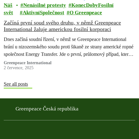
Náš
Nenásilné protesty
KonecDobyFosilní
svět
AktivníSpolečnost
O Greenpeace
Začíná první soud svého druhu, v němž Greenpeace
International žaluje americkou fosilní korporaci
Dnes začíná soudní řízení, v němž se Greenpeace International
brání u nizozemského soudu proti šikaně ze strany americké ropné
společnost Energy Transfer. Jde o první, průlomový případ, který
otestuje novou…
Greenpeace International
2 července, 2025
See all posts
Greenpeace Česká republika