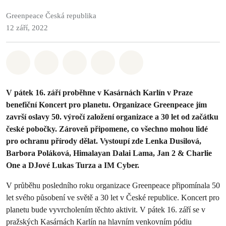
Greenpeace Česká republika
12 září, 2022
Sdílet na Whatsapp
Sdílet na Facebook
Sdílet na Twitter
Sdílet Email
Share on Bluesky
V pátek 16. září proběhne v Kasárnách Karlín v Praze
benefiční Koncert pro planetu. Organizace Greenpeace jím
završí oslavy 50. výročí založení organizace a 30 let od začátku
české pobočky. Zároveň připomene, co všechno mohou lidé
pro ochranu přírody dělat. Vystoupí zde Lenka Dusilová,
Barbora Poláková, Himalayan Dalai Lama, Jan 2 & Charlie
One a DJové Lukas Turza a IM Cyber.
V průběhu posledního roku organizace Greenpeace připomínala 50
let svého působení ve světě a 30 let v České republice. Koncert pro
planetu bude vyvrcholením těchto aktivit. V pátek 16. září se v
pražských Kasárnách Karlín na hlavním venkovním pódiu