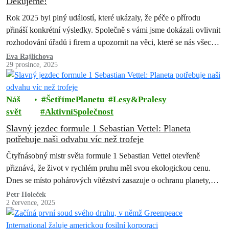
Děkujeme!
Rok 2025 byl plný událostí, které ukázaly, že péče o přírodu
přináší konkrétní výsledky. Společně s vámi jsme dokázali ovlivnit
rozhodování úřadů i firem a upozornit na věci, které se nás všech
dotýkají – ovzduší, lesy i životní prostředí kolem nás. Děkujeme
Eva Rajlichova
29 prosince, 2025
každému, kdo se jakkoli zapojil. Bez vás bychom následujících
úspěchů nedosáhli.
Náš
ŠetřímePlanetu
Lesy&Pralesy
svět
AktivníSpolečnost
Slavný jezdec formule 1 Sebastian Vettel: Planeta
potřebuje naši odvahu víc než trofeje
Čtyřnásobný mistr světa formule 1 Sebastian Vettel otevřeně
přiznává, že život v rychlém pruhu měl svou ekologickou cenu.
Dnes se místo pohárových vítězství zasazuje o ochranu planety,
cestuje s Greenpeace do…
Petr Holeček
2 července, 2025