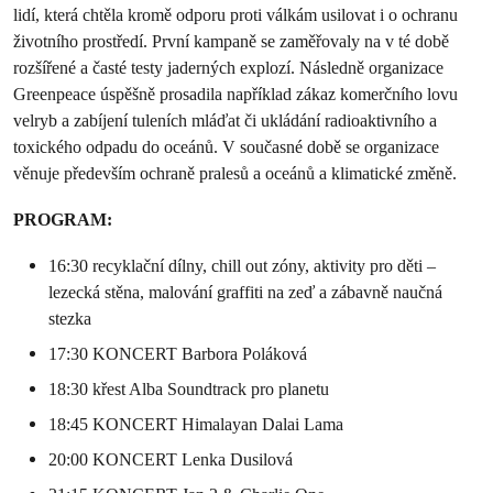
lidí, která chtěla kromě odporu proti válkám usilovat i o ochranu
životního prostředí. První kampaně se zaměřovaly na v té době
rozšířené a časté testy jaderných explozí. Následně organizace
Greenpeace úspěšně prosadila například zákaz komerčního lovu
velryb a zabíjení tuleních mláďat či ukládání radioaktivního a
toxického odpadu do oceánů. V současné době se organizace
věnuje především ochraně pralesů a oceánů a klimatické změně.
PROGRAM:
16:30 recyklační dílny, chill out zóny, aktivity pro děti –
lezecká stěna, malování graffiti na zeď a zábavně naučná
stezka
17:30 KONCERT Barbora Poláková
18:30 křest Alba Soundtrack pro planetu
18:45 KONCERT Himalayan Dalai Lama
20:00 KONCERT Lenka Dusilová