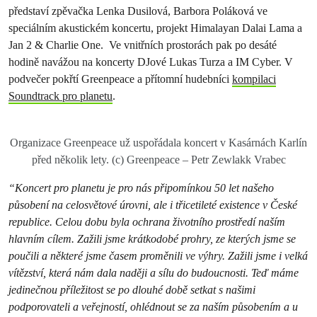
představí zpěvačka Lenka Dusilová, Barbora Poláková ve
speciálním akustickém koncertu, projekt Himalayan Dalai Lama a
Jan 2 & Charlie One. Ve vnitřních prostorách pak po desáté
hodině navážou na koncerty DJové Lukas Turza a IM Cyber. V
podvečer pokřtí Greenpeace a přítomní hudebníci
kompilaci
Soundtrack pro planetu
.
Organizace Greenpeace už uspořádala koncert v Kasárnách Karlín
před několik lety. (c) Greenpeace – Petr Zewlakk Vrabec
“K
oncert pro planetu je pro nás připomínkou 50 let našeho
působení na celosvětové úrovni, ale i třicetileté existence v České
republice. Celou dobu byla ochrana životního prostředí naším
hlavním cílem. Zažili jsme krátkodobé prohry, ze kterých jsme se
poučili a některé jsme časem proměnili ve výhry. Zažili jsme i velká
vítězství, která nám dala naději a sílu do budoucnosti. Teď máme
jedinečnou příležitost se po dlouhé době setkat s našimi
podporovateli a veřejností, ohlédnout se za naším působením a u