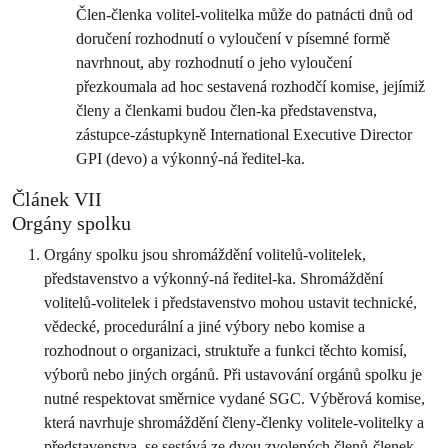
Člen-členka volitel-volitelka může do patnácti dnů od
doručení rozhodnutí o vyloučení v písemné formě
navrhnout, aby rozhodnutí o jeho vyloučení
přezkoumala ad hoc sestavená rozhodčí komise, jejímiž
členy a členkami budou člen-ka představenstva,
zástupce-zástupkyně International Executive Director
GPI (devo) a výkonný-ná ředitel-ka.
Článek VII
Orgány spolku
Orgány spolku jsou shromáždění volitelů-volitelek,
představenstvo a výkonný-ná ředitel-ka. Shromáždění
volitelů-volitelek i představenstvo mohou ustavit technické,
vědecké, procedurální a jiné výbory nebo komise a
rozhodnout o organizaci, struktuře a funkci těchto komisí,
výborů nebo jiných orgánů. Při ustavování orgánů spolku je
nutné respektovat směrnice vydané SGC. Výběrová komise,
která navrhuje shromáždění členy-členky volitele-volitelky a
představenstva, se sestává ze dvou zvolených členů-členek