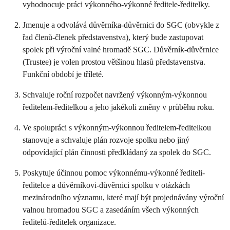
vyhodnocuje práci výkonného-výkonné ředitele-ředitelky.
Jmenuje a odvolává důvěrníka-důvěrnici do SGC (obvykle z
řad členů-členek představenstva), který bude zastupovat
spolek při výroční valné hromadě SGC. Důvěrník-důvěrnice
(Trustee) je volen prostou většinou hlasů představenstva.
Funkční období je tříleté.
Schvaluje roční rozpočet navržený výkonným-výkonnou
ředitelem-ředitelkou a jeho jakékoli změny v průběhu roku.
Ve spolupráci s výkonným-výkonnou ředitelem-ředitelkou
stanovuje a schvaluje plán rozvoje spolku nebo jiný
odpovídající plán činnosti předkládaný za spolek do SGC.
Poskytuje účinnou pomoc výkonnému-výkonné řediteli-
ředitelce a důvěrníkovi-důvěrnici spolku v otázkách
mezinárodního významu, které mají být projednávány výroční
valnou hromadou SGC a zasedáním všech výkonných
ředitelů-ředitelek organizace.