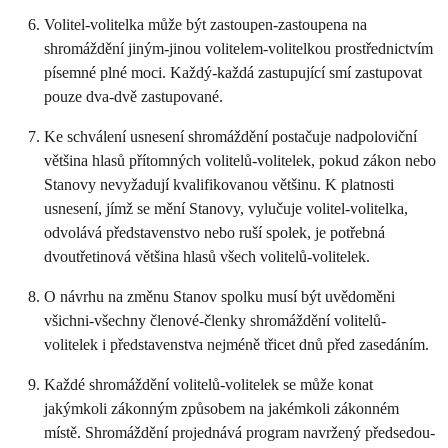
Volitel-volitelka může být zastoupen-zastoupena na
shromáždění jiným-jinou volitelem-volitelkou prostřednictvím
písemné plné moci. Každý-každá zastupující smí zastupovat
pouze dva-dvě zastupované.
Ke schválení usnesení shromáždění postačuje nadpoloviční
většina hlasů přítomných volitelů-volitelek, pokud zákon nebo
Stanovy nevyžadují kvalifikovanou většinu. K platnosti
usnesení, jímž se mění Stanovy, vylučuje volitel-volitelka,
odvolává představenstvo nebo ruší spolek, je potřebná
dvoutřetinová většina hlasů všech volitelů-volitelek.
O návrhu na změnu Stanov spolku musí být uvědoměni
všichni-všechny členové-členky shromáždění volitelů-
volitelek i představenstva nejméně třicet dnů před zasedáním.
Každé shromáždění volitelů-volitelek se může konat
jakýmkoli zákonným způsobem na jakémkoli zákonném
místě. Shromáždění projednává program navržený předsedou-