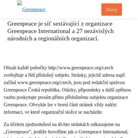
Stanovy spolku
Př
Daruj
Menu
Greenpeace je síť sestávající z organizace
Greenpeace International a 27 nezávislých
národních a regionálních organizací.
Obsah každé pobočky http://www.greenpeace.org/
czech
zveřejňuje a řídí příslušný subjekt. Stránky, jejichž adresa např.
začíná www.greenpeace.org/czech, jsou pod redakční správou
Greenpeace Česká republika. Otázky, připomínky a další zpětnou
vazbu poskytujte prosím přímo příslušnému subjektu organizace
Greenpeace. Obvykle lze v horní části stránek vždy nalézt
informaci, ve které organizační složce se nacházíte.
Za účelem zjednodušení na těchto stránkách odkazujeme na
„Greenpeace“, jestliže hovoříme jak o Greenpeace International,