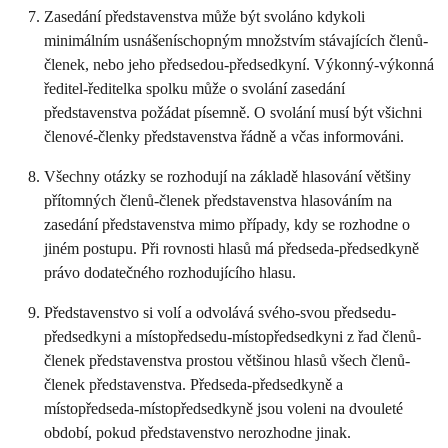
Zasedání představenstva může být svoláno kdykoli
minimálním usnášeníschopným množstvím stávajících členů-
členek, nebo jeho předsedou-předsedkyní. Výkonný-výkonná
ředitel-ředitelka spolku může o svolání zasedání
představenstva požádat písemně. O svolání musí být všichni
členové-členky představenstva řádně a včas informováni.
Všechny otázky se rozhodují na základě hlasování většiny
přítomných členů-členek představenstva hlasováním na
zasedání představenstva mimo případy, kdy se rozhodne o
jiném postupu. Při rovnosti hlasů má předseda-předsedkyně
právo dodatečného rozhodujícího hlasu.
Představenstvo si volí a odvolává svého-svou předsedu-
předsedkyni a místopředsedu-místopředsedkyni z řad členů-
členek představenstva prostou většinou hlasů všech členů-
členek představenstva. Předseda-předsedkyně a
místopředseda-místopředsedkyně jsou voleni na dvouleté
období, pokud představenstvo nerozhodne jinak.