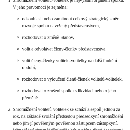
Shromáždění volitelů-volitelek je nejvyšším orgánem spolku.
V jeho pravomoci je zejména:
odsouhlasit nebo zamítnout celkový strategický směr
rozvoje spolku navržený představenstvem,
rozhodovat o změně Stanov,
volit a odvolávat členy-členky představenstva,
volit členy-členky volitele-volitelky na další funkční
období,
rozhodovat o vyloučení členů-členek volitelů-volitelek,
rozhodovat o zrušení spolku s likvidací nebo o jeho
přeměně.
Shromáždění volitelů-volitelek se schází alespoň jednou za
rok, na základě svolání předsedou-předsedkyní shromáždění
nebo jím-jí pověřeným-pověřenou zástupcem-zástupkyní.