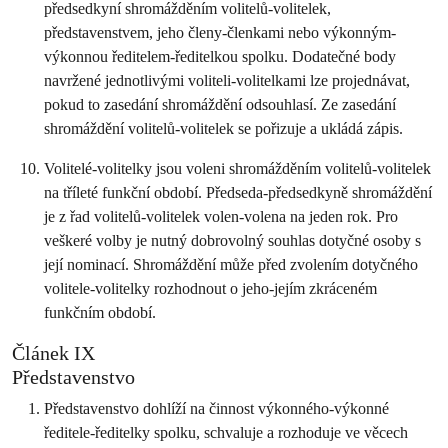
předsedkyní shromážděním volitelů-volitelek,
představenstvem, jeho členy-členkami nebo výkonným-
výkonnou ředitelem-ředitelkou spolku. Dodatečné body
navržené jednotlivými voliteli-volitelkami lze projednávat,
pokud to zasedání shromáždění odsouhlasí. Ze zasedání
shromáždění volitelů-volitelek se pořizuje a ukládá zápis.
Volitelé-volitelky jsou voleni shromážděním volitelů-volitelek
na tříleté funkční období. Předseda-předsedkyně shromáždění
je z řad volitelů-volitelek volen-volena na jeden rok. Pro
veškeré volby je nutný dobrovolný souhlas dotyčné osoby s
její nominací. Shromáždění může před zvolením dotyčného
volitele-volitelky rozhodnout o jeho-jejím zkráceném
funkčním období.
Článek IX
Představenstvo
Představenstvo dohlíží na činnost výkonného-výkonné
ředitele-ředitelky spolku, schvaluje a rozhoduje ve věcech