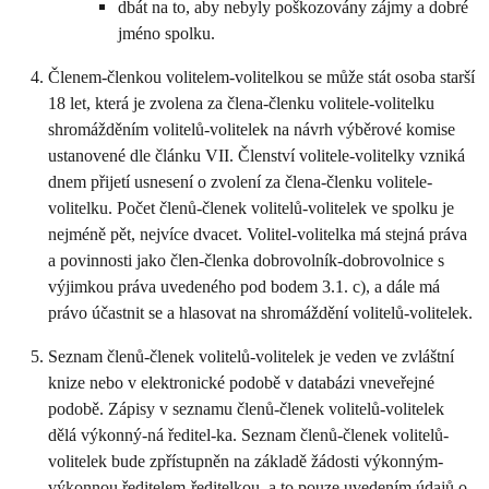
dbát na to, aby nebyly poškozovány zájmy a dobré
jméno spolku.
Členem-členkou volitelem-volitelkou se může stát osoba starší
18 let, která je zvolena za člena-členku volitele-volitelku
shromážděním volitelů-volitelek na návrh výběrové komise
ustanovené dle článku VII. Členství volitele-volitelky vzniká
dnem přijetí usnesení o zvolení za člena-členku volitele-
volitelku. Počet členů-členek volitelů-volitelek ve spolku je
nejméně pět, nejvíce dvacet. Volitel-volitelka má stejná práva
a povinnosti jako člen-členka dobrovolník-dobrovolnice s
výjimkou práva uvedeného pod bodem 3.1. c), a dále má
právo účastnit se a hlasovat na shromáždění volitelů-volitelek.
Seznam členů-členek volitelů-volitelek je veden ve zvláštní
knize nebo v elektronické podobě v databázi vneveřejné
podobě. Zápisy v seznamu členů-členek volitelů-volitelek
dělá výkonný-ná ředitel-ka. Seznam členů-členek volitelů-
volitelek bude zpřístupněn na základě žádosti výkonným-
výkonnou ředitelem-ředitelkou, a to pouze uvedením údajů o