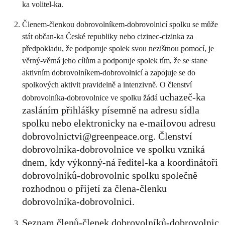
ka volitel-ka.
Členem-členkou dobrovolníkem-dobrovolnicí spolku se může
stát občan-ka České republiky nebo cizinec-cizinka za
předpokladu, že podporuje spolek svou nezištnou pomocí, je
věrný-věrná jeho cílům a podporuje spolek tím, že se stane
aktivním dobrovolníkem-dobrovolnicí a zapojuje se do
spolkových aktivit pravidelně a intenzivně. O členství
uchazeč-ka
dobrovolníka-dobrovolnice ve spolku žádá
zasláním přihlášky písemně na adresu sídla
spolku nebo elektronicky na e-mailovou adresu
dobrovolnictvi@greenpeace.org
. Členství
dobrovolníka-dobrovolnice ve spolku vzniká
dnem, kdy výkonný-ná ředitel-ka a koordinátoři
dobrovolníků-dobrovolnic spolku společně
rozhodnou o přijetí za člena-členku
dobrovolníka-dobrovolnici.
Seznam členů-členek dobrovolníků-dobrovolnic