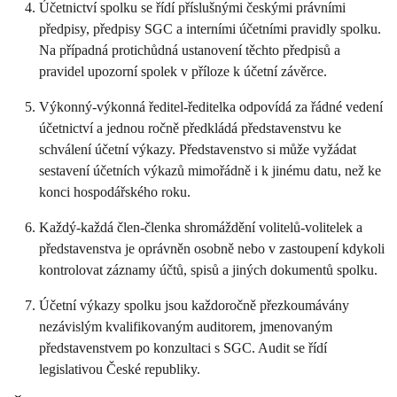
Účetnictví spolku se řídí příslušnými českými právními
předpisy, předpisy SGC a interními účetními pravidly spolku.
Na případná protichůdná ustanovení těchto předpisů a
pravidel upozorní spolek v příloze k účetní závěrce.
Výkonný-výkonná ředitel-ředitelka odpovídá za řádné vedení
účetnictví a jednou ročně předkládá představenstvu ke
schválení účetní výkazy. Představenstvo si může vyžádat
sestavení účetních výkazů mimořádně i k jinému datu, než ke
konci hospodářského roku.
Každý-každá člen-členka shromáždění volitelů-volitelek a
představenstva je oprávněn osobně nebo v zastoupení kdykoli
kontrolovat záznamy účtů, spisů a jiných dokumentů spolku.
Účetní výkazy spolku jsou každoročně přezkoumávány
nezávislým kvalifikovaným auditorem, jmenovaným
představenstvem po konzultaci s SGC. Audit se řídí
legislativou České republiky.