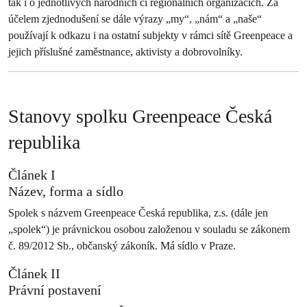
tak i o jednotlivých národních či regionálních organizacích. Za
účelem zjednodušení se dále výrazy „my“, „nám“ a „naše“
používají k odkazu i na ostatní subjekty v rámci sítě Greenpeace a
jejich příslušné zaměstnance, aktivisty a dobrovolníky.
Stanovy spolku Greenpeace Česká
republika
Článek I
Název, forma a sídlo
Spolek s názvem Greenpeace Česká republika, z.s. (dále jen
„spolek“) je právnickou osobou založenou v souladu se zákonem
č. 89/2012 Sb., občanský zákoník. Má sídlo v Praze.
Článek II
Právní postavení