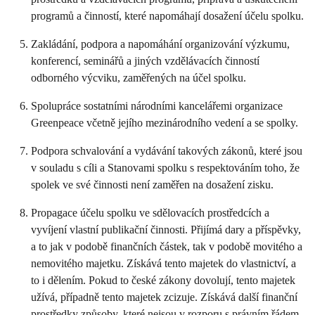
programů a činností, které napomáhají dosažení účelu spolku.
Zakládání, podpora a napomáhání organizování výzkumu,
konferencí, seminářů a jiných vzdělávacích činností
odborného výcviku, zaměřených na účel spolku.
Spolupráce sostatními národními kancelářemi organizace
Greenpeace včetně jejího mezinárodního vedení a se spolky.
Podpora schvalování a vydávání takových zákonů, které jsou
v souladu s cíli a Stanovami spolku s respektováním toho, že
spolek ve své činnosti není zaměřen na dosažení zisku.
Propagace účelu spolku ve sdělovacích prostředcích a
vyvíjení vlastní publikační činnosti. Přijímá dary a příspěvky,
a to jak v podobě finančních částek, tak v podobě movitého a
nemovitého majetku. Získává tento majetek do vlastnictví, a
to i dělením. Pokud to české zákony dovolují, tento majetek
užívá, případně tento majetek zcizuje. Získává další finanční
prostředky způsoby, které nejsou v rozporu s právním řádem