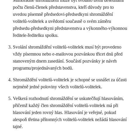
Mimořádné shromáždění může být svoláno třemi desetinami
počtu členů-členek představenstva, kteří důvody pro to
uvedou písemně předsedovi-předsedkyni shromáždění
volitelů-volitelek a uvědomí současně o svém záměru
předsedu-předsedkyni představenstva a výkonného-výkonnou
ředitele-ředitelku spolku.
Svolání shromáždění volitelů-volitelek musí být provedeno
vždy písemnou nebo e-mailovou pozvánkou třicet dnů před
stanoveným dnem zasedání. Součástí pozvánky je návrh
programu/projednávaných bodů.
Shromáždění volitelů-volitelek je schopné se usnášet za účasti
nejméně jedné poloviny všech volitelů-volitelek.
Veškerá rozhodnutí shromáždění se uskutečňují hlasováním,
přičemž každý člen shromáždění volitelů-volitelek má při
hlasování jeden rovný hlas. Hlasování je veřejné, pokud
alespoň třetina přítomných volitelů-volitelek nežádá hlasování
tajné.