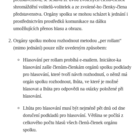
shromáždění volitelů-volitelek a ze zvolené-ho členky-člena
představenstva. Orgány spolku se mohou scházet k jednání i
prostřednictvím prostředků komunikace na dálku
umožňujících přenos hlasu a obrazu.
Orgány spolku mohou rozhodnout metodou „per rollam“
(mimo jednání) pouze níže uvedeným způsobem:
Hlasování per rollam probíhá e-mailem. Iniciátor-ka
hlasování zašle členům-členkám orgánů spolku podklady
pro hlasování, které tvoří návrh rozhodnutí, o němž má
orgán spolku rozhodnout, lhůta, ve které je možné
hlasovat a lhůta pro odpovědi na otázky položené při
hlasování.
Lhůta pro hlasování musí být nejméně pět dnů od dne
doručení podkladů pro hlasování. Většina se počítá z
celkového počtu hlasů všech členů-členek orgánu
spolku.