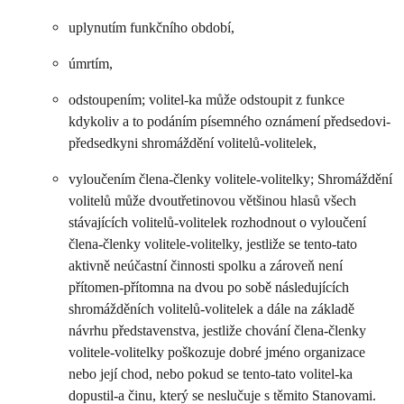
uplynutím funkčního období,
úmrtím,
odstoupením; volitel-ka může odstoupit z funkce
kdykoliv a to podáním písemného oznámení předsedovi-
předsedkyni shromáždění volitelů-volitelek,
vyloučením člena-členky volitele-volitelky; Shromáždění
volitelů může dvoutřetinovou většinou hlasů všech
stávajících volitelů-volitelek rozhodnout o vyloučení
člena-členky volitele-volitelky, jestliže se tento-tato
aktivně neúčastní činnosti spolku a zároveň není
přítomen-přítomna na dvou po sobě následujících
shromážděních volitelů-volitelek a dále na základě
návrhu představenstva, jestliže chování člena-členky
volitele-volitelky poškozuje dobré jméno organizace
nebo její chod, nebo pokud se tento-tato volitel-ka
dopustil-a činu, který se neslučuje s těmito Stanovami.