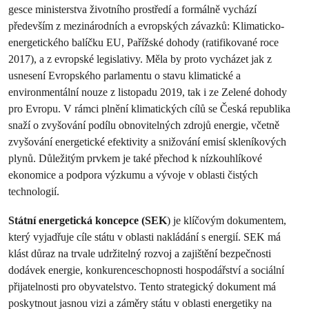
gesce ministerstva životního prostředí a formálně vychází
především z mezinárodních a evropských závazků: Klimaticko-
energetického balíčku EU, Pařížské dohody (ratifikované roce
2017), a z evropské legislativy. Měla by proto vycházet jak z
usnesení Evropského parlamentu o stavu klimatické a
environmentální nouze z listopadu 2019, tak i ze Zelené dohody
pro Evropu. V rámci plnění klimatických cílů se Česká republika
snaží o zvyšování podílu obnovitelných zdrojů energie, včetně
zvyšování energetické efektivity a snižování emisí skleníkových
plynů. Důležitým prvkem je také přechod k nízkouhlíkové
ekonomice a podpora výzkumu a vývoje v oblasti čistých
technologií.
Státní energetická koncepce (SEK
) je klíčovým dokumentem,
který vyjadřuje cíle státu v oblasti nakládání s energií. SEK má
klást důraz na trvale udržitelný rozvoj a zajištění bezpečnosti
dodávek energie, konkurenceschopnosti hospodářství a sociální
přijatelnosti pro obyvatelstvo. Tento strategický dokument má
poskytnout jasnou vizi a záměry státu v oblasti energetiky na