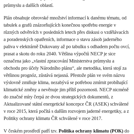
průmyslu a dalších oblastí.
Plán obsahuje obrovské množství informací k danému tématu, od
tabulek a grafů znázorňujících konečnou spotřebu energie v
různých odvětvích v posledních letech přes diskusi o vzdělávacích
a poradenských opatřeních, informace o stavu zásob jaderného
paliva v elektrárně Dukovany až po tabulku s odhadem počtu ovcí,
prasat a skotu do roku 2040. Většina výpočtů NECP je sice
označena jako „vlastní zpracování Ministerstva průmyslu a
obchodu pro účely Národního plánu“, ale metodika, která stojí za
většinou prognóz, zůstává nejasná. Přestože plán ve svém názvu
výslovně zmiňuje klima, nezabývá se potřebou zmírnit probíhající
klimatické změny a nevěnuje jim příliš pozornosti. NECP nicméně
do značné míry čerpá ze dvou strategických dokumentů, z
Aktualizované státní energetické koncepce ČR (ASEK) schválené
v roce 2015, která počítá s dalším rozvojem jaderné energetiky, a z
Politiky ochrany klimatu ČR schválené v roce 2017.
V českém prostředí patří tzv.
Politika ochrany klimatu (POK)
do