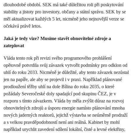
dlouhodobé období. SEK má také důležitou roli při poskytování
stability a jistoty pro investory, občany a státní správu. SEK by se
měl aktualizovat každých 5 let, nicméně jeho nejnovější verze se
očekává právě letos.
Jaká je tedy vize? Musíme stavět obnovitelné zdroje a
zateplovat
Vláda tento rok při revizi svého programového prohlášení
opětovně potvrdila svůj závazek vytvořit podmínky pro odklon od
uhlí do roku 2033. Nicméně je důležité, aby tento závazek nezůstal
jen na papíře, ale aby se projevil i v praxi. Například plánované
prodloužení těžby uhlí na dole Bílina do roku 2035, o které
požádaly Severočeské doly spadající pod skupinu ČEZ, je v
rozporu s tímto závazkem. Vláda by měla zvýšit důraz na rozvoj
obnovitelných zdrojů a úsporu energie namísto plánování mnoha
nových jaderných reaktorů, jejichž výstavba se neúměrně prodraží
a s velkou pravděpodobností není ani reálná. Kabinet by mohl
například urychlit zavedení sdílení lokální, čisté a levné elektřiny,