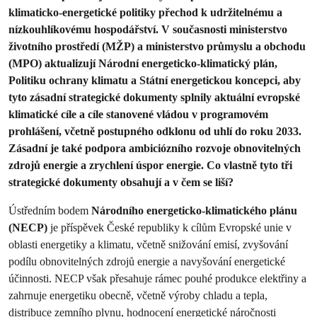
klimaticko-energetické politiky přechod k udržitelnému a
nízkouhlíkovému hospodářství. V současnosti ministerstvo
životního prostředí (MŽP) a ministerstvo průmyslu a obchodu
(MPO) aktualizují Národní energeticko-klimatický plán,
Politiku ochrany klimatu a Státní energetickou koncepci, aby
tyto zásadní strategické dokumenty splnily aktuální evropské
klimatické cíle a cíle stanovené vládou v programovém
prohlášení, včetně postupného odklonu od uhlí do roku 2033.
Zásadní je také podpora ambiciózního rozvoje obnovitelných
zdrojů energie a zrychlení úspor energie. Co vlastně tyto tři
strategické dokumenty obsahují a v čem se liší?
Ústředním bodem
Národního energeticko-klimatického plánu
(NECP)
je příspěvek České republiky k cílům Evropské unie v
oblasti energetiky a klimatu, včetně snižování emisí, zvyšování
podílu obnovitelných zdrojů energie a navyšování energetické
účinnosti. NECP však přesahuje rámec pouhé produkce elektřiny a
zahrnuje energetiku obecně, včetně výroby chladu a tepla,
distribuce zemního plynu, hodnocení energetické náročnosti