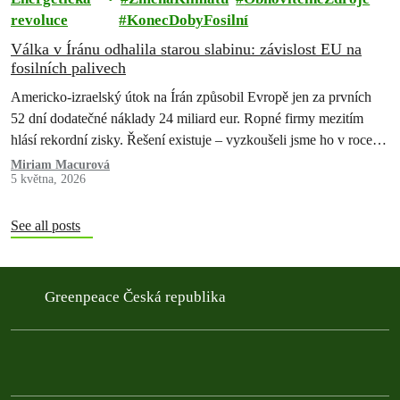
revoluce
KonecDobyFosilní
Válka v Íránu odhalila starou slabinu: závislost EU na
fosilních palivech
Americko-izraelský útok na Írán způsobil Evropě jen za prvních
52 dní dodatečné náklady 24 miliard eur. Ropné firmy mezitím
hlásí rekordní zisky. Řešení existuje – vyzkoušeli jsme ho v roce
2022 a pokazili. Teď máme druhou…
Miriam Macurová
5 května, 2026
See all posts
Greenpeace Česká republika