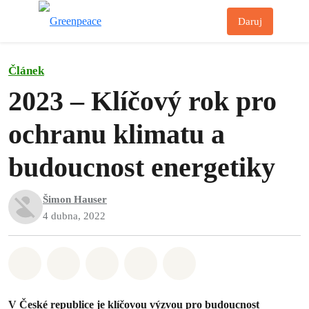
Př
Daruj
Menu
Článek
2023 – Klíčový rok pro
ochranu klimatu a
budoucnost energetiky
Šimon Hauser
4 dubna, 2022
Sdílet na Whatsapp
Sdílet na Facebook
Sdílet na Twitter
Sdílet Email
Share on Bluesky
V České republice je klíčovou výzvou pro budoucnost