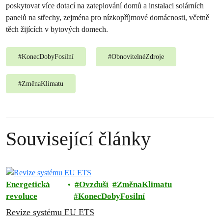
poskytovat více dotací na zateplování domů a instalaci solárních
panelů na střechy, zejména pro nízkopříjmové domácnosti, včetně
těch žijících v bytových domech.
#
KonecDobyFosilní
#
ObnovitelnéZdroje
#
ZměnaKlimatu
Související články
Energetická
Ovzduší
ZměnaKlimatu
revoluce
KonecDobyFosilní
Revize systému EU ETS