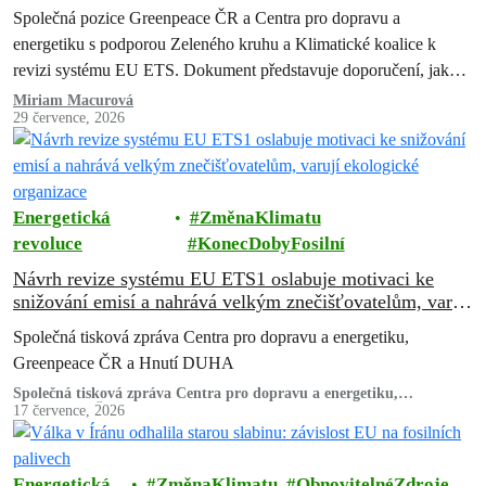
Společná pozice Greenpeace ČR a Centra pro dopravu a
energetiku s podporou Zeleného kruhu a Klimatické koalice k
revizi systému EU ETS. Dokument představuje doporučení, jak
zachovat a posílit systém…
Miriam Macurová
29 července, 2026
Energetická
ZměnaKlimatu
revoluce
KonecDobyFosilní
Návrh revize systému EU ETS1 oslabuje motivaci ke
snižování emisí a nahrává velkým znečišťovatelům, varují
ekologické organizace
Společná tisková zpráva Centra pro dopravu a energetiku,
Greenpeace ČR a Hnutí DUHA
Společná tisková zpráva Centra pro dopravu a energetiku,
Greenpeace ČR a Hnutí DUHA
17 července, 2026
Energetická
ZměnaKlimatu
ObnovitelnéZdroje