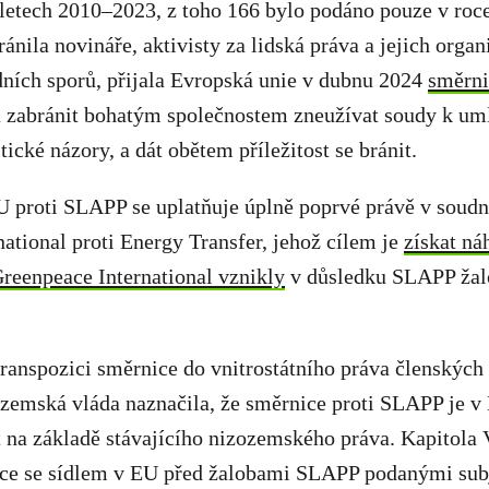
 letech 2010–2023, z toho 166 bylo podáno pouze v roc
ánila novináře, aktivisty za lidská práva a jejich organ
ních sporů, přijala Evropská unie v dubnu 2024
směrni
á zabránit bohatým společnostem zneužívat soudy k uml
itické názory, a dát obětem příležitost se bránit.
 proti SLAPP se uplatňuje úplně poprvé právě v soud
ational proti Energy Transfer, jehož cílem je
získat ná
Greenpeace International vznikly
v důsledku SLAPP žal
transpozici směrnice do vnitrostátního práva členských 
ozemská vláda naznačila, že směrnice proti SLAPP je v
 na základě stávajícího nizozemského práva. Kapitola 
ace se sídlem v EU před žalobami SLAPP podanými su