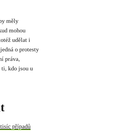
 by měly
Pokud mohou
otéž udělat i
jedná o protesty
ní práva,
ti, kdo jsou u
t
 tisíc případů