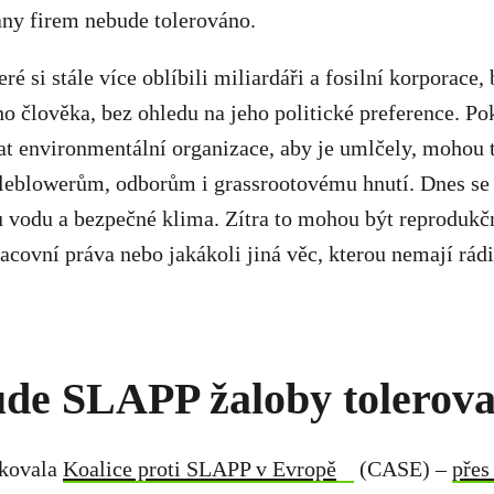
any firem nebude tolerováno.
é si stále více oblíbili miliardáři a fosilní korporace,
ho člověka, bez ohledu na jeho politické preference. 
at environmentální organizace, aby je umlčely, mohou t
leblowerům, odborům i grassrootovému hnutí. Dnes se 
u vodu a bezpečné klima. Zítra to mohou být reprodukč
acovní práva nebo jakákoli jiná věc, kterou nemají rádi 
de SLAPP žaloby tolerova
ikovala
Koalice proti SLAPP v Evropě
(CASE) –
přes