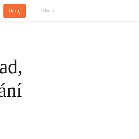
Daruj
Hled
ad,
ání