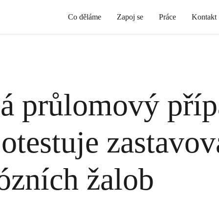
Co děláme
Zapoj se
Práce
Kontakt
á průlomový příp
 otestuje zastavov
ózních žalob