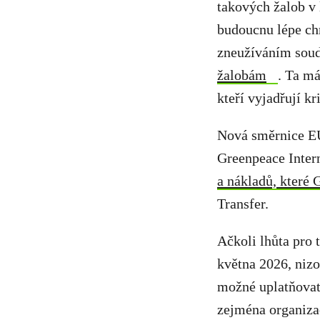
takových žalob v
budoucnu lépe chr
zneužíváním soud
žalobám
. Ta m
kteří vyjadřují kr
Nová směrnice EU
Greenpeace Intern
a nákladů, které 
Transfer.
Ačkoli lhůta pro 
května 2026, niz
možné uplatňovat
zejména organiz