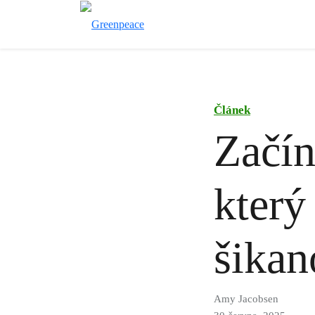
Článek
Začín
který
šikan
Amy Jacobsen