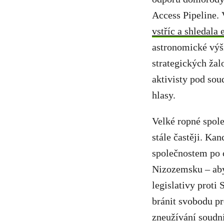
Access Pipeline.
vstříc a shledal
astronomické výš
strategických žalo
aktivisty pod sou
hlasy.
Velké ropné spole
stále častěji. Ka
společnostem po c
Nizozemsku – aby
legislativy proti
bránit svobodu pr
zneužívání soudní