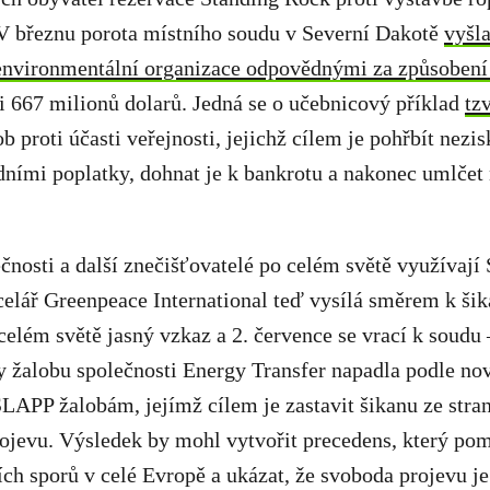
 V březnu porota místního soudu v Severní Dakotě
vyšla
a environmentální organizace odpovědnými za způsobení
i 667 milionů dolarů. Jedná se o učebnicový příklad
tz
b proti účasti veřejnosti, jejichž cílem je pohřbít nezi
dními poplatky, dohnat je k bankrotu a nakonec umlčet
čnosti a další znečišťovatelé po celém světě využívaj
ncelář Greenpeace International teď vysílá směrem k ši
elém světě jasný vzkaz a 2. července se vrací k soudu 
 žalobu společnosti Energy Transfer napadla podle no
 SLAPP žalobám, jejímž cílem je zastavit šikanu ze stra
ojevu. Výsledek by mohl vytvořit precedens, který pom
ch sporů v celé Evropě a ukázat, že svoboda projevu je 