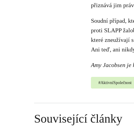
přiznává jim prá
Soudní případ, kt
proti SLAPP žalo
které zneužívají 
Ani teď, ani nikdy
Amy Jacobsen je 
#
AktivníSpolečnost
Související články