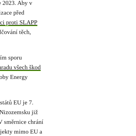
e 2023. Aby v
izace před
ci proti SLAPP
čování těch,
ním sporu
hradu všech škod
oby Energy
států EU je 7.
 Nizozemsku již
V směrnice chrání
bjekty mimo EU a