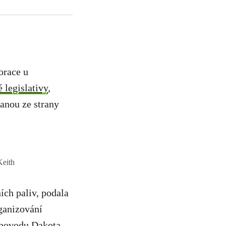
orace u
 legislativy
,
kanou ze strany
Keith
ích paliv, podala
rganizování
opovodu Dakota