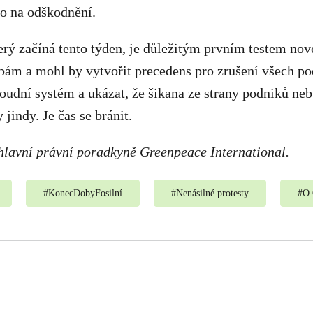
vo na odškodnění.
erý začíná tento týden, je důležitým prvním testem no
bám a mohl by vytvořit precedens pro zrušení všech p
soudní systém a ukázat, že šikana ze strany podniků ne
 jindy. Je čas se bránit.
hlavní právní poradkyně Greenpeace International.
#
KonecDobyFosilní
#
Nenásilné protesty
#
O 