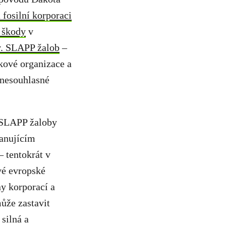
 fosilní korporaci
 škody
v
v. SLAPP žalob
–
skové organizace a
 nesouhlasné
í SLAPP žaloby
kanujícím
– tentokrát v
vé evropské
ny korporací a
ůže zastavit
silná a