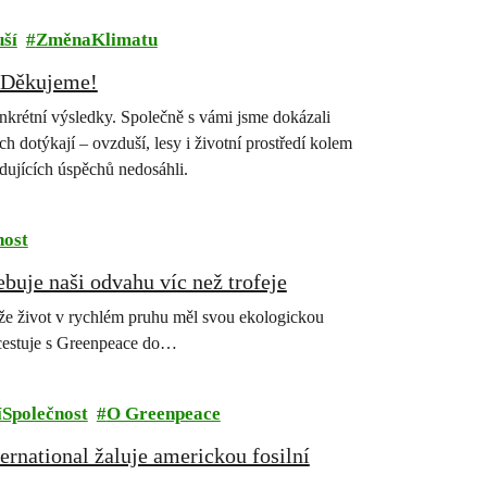
ší
ZměnaKlimatu
. Děkujeme!
onkrétní výsledky. Společně s vámi jsme dokázali
ch dotýkají – ovzduší, lesy i životní prostředí kolem
dujících úspěchů nedosáhli.
nost
ebuje naši odvahu víc než trofeje
 že život v rychlém pruhu měl svou ekologickou
 cestuje s Greenpeace do…
íSpolečnost
O Greenpeace
rnational žaluje americkou fosilní