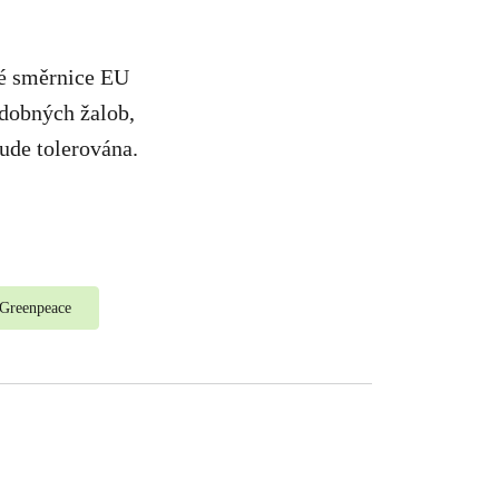
vé směrnice EU
odobných žalob,
bude tolerována.
Greenpeace