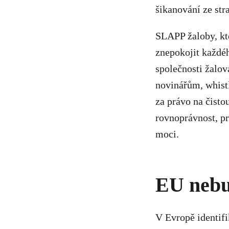
šikanování ze str
SLAPP žaloby, kter
znepokojit každé
společnosti žalov
novinářům, whist
za právo na čisto
rovnoprávnost, pr
moci.
EU nebu
V Evropě identif