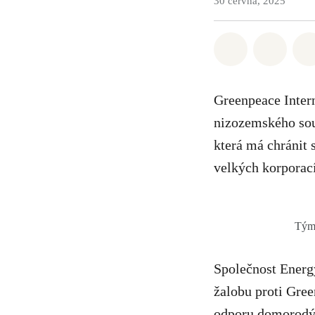
30 června, 2025
Sdílet na Wh
Sdílet
Greenpeace Intern
nizozemského sou
která má chránit 
velkých korporac
Tým 
Společnost Energy
žalobu proti Gree
odporu domorodýc