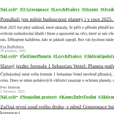
Náš svět
O Greenpeace
Lesy&Pralesy
Oceány
Ovzdu
Pomáhali jste měnit budoucnost planety i v roce 2025
Rok 2025 byl plný událostí, které ukázaly, že péče o přírodu přináší k
ovlivnit rozhodování úřadů i firem a upozornit na věci, které se nás vše
nás. Děkujeme každému, kdo se jakkoli zapojil. Bez vás bychom násle
Eva Rajlichova
29 prosince, 2025
Náš svět
ŠetřímePlanetu
Lesy&Pralesy
AktivníSpoleč
Slavný jezdec formule 1 Sebastian Vettel: Planeta potř
Čtyřnásobný mistr světa formule 1 Sebastian Vettel otevřeně přiznává,
cenu. Dnes se místo pohárových vítězství zasazuje o ochranu planety,
Petr Holeček
2 července, 2025
Náš svět
Nenásilné protesty
KonecDobyFosilní
Aktivn
Začíná první soud svého druhu, v němž Greenpeace Inte
korporaci