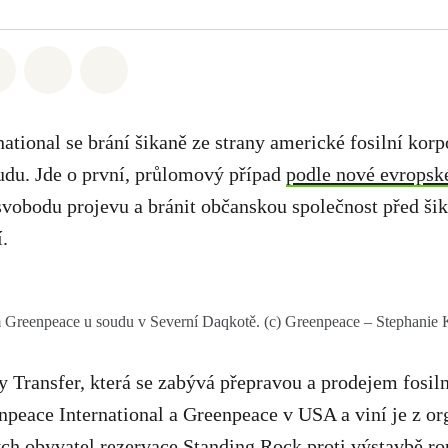
atsapp
 na Facebook
Sdílet na Twitter
Sdílet Email
Share on Bluesky
ational se brání šikaně ze strany americké fosilní korp
du. Jde o první, průlomový případ
podle nové evropské
svobodu projevu a bránit občanskou společnost před ši
í.
Greenpeace u soudu v Severní Daqkotě. (c) Greenpeace – Stephanie 
 Transfer, která se zabývá přepravou a prodejem fosiln
npeace International a Greenpeace v USA a viní je z o
h obyvatel rezervace Standing Rock proti výstavbě r