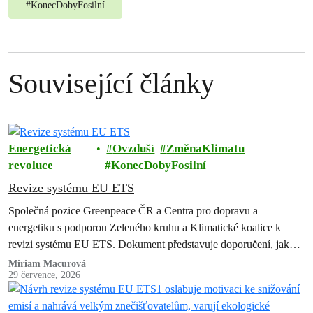
#
KonecDobyFosilní
Související články
Energetická
Ovzduší
ZměnaKlimatu
revoluce
KonecDobyFosilní
Revize systému EU ETS
Společná pozice Greenpeace ČR a Centra pro dopravu a
energetiku s podporou Zeleného kruhu a Klimatické koalice k
revizi systému EU ETS. Dokument představuje doporučení, jak
zachovat a posílit systém…
Miriam Macurová
29 července, 2026