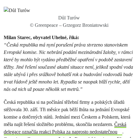
Důl Turów
© Greenpeace – Grzegorz Broniatowski
Milan Starec, obyvatel Uhelné, říká:
“Česká republika má nyní porušení práva stvrzeno stanoviskem
Evropské komise. Nic nebrání podání mezinárodní žaloby, v rámci
které by mohlo být vydáno předběžné opatření v podobě zastavení
těžby. Jiné řešení současné akutní situace není, jelikož spodní voda
stále ubývá i přes srážkově bohatší rok a budování vodovodů bude
trvat řádově ještě mnoho let. Rypadla se naopak blíží rychle, dělí
nás od nich už pouze několik set metrů.”
Česká republika si na počínání těžební firmy a polských úřadů
stěžovala 30. září. Tři měsíce pak běží lhůta na jednání Evropské
komise a dotčených států. Jednání mezi Českem a Polskem, která
měla najít řešení složitého problému, skončila nezdarem.
Česká
delegace označila reakci Polska za naprosto nedostatečnou
.