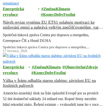
Energetická
ZměnaKlimatu
revoluce
KonecDobyFosilní
Návrh revize systému EU ETS1 oslabuje motivaci ke
snižování emisí a nahrává velkým znečišťovatelům, varují
ekologické organizace
Společná tisková zpráva Centra pro dopravu a energetiku,
Greenpeace ČR a Hnutí DUHA
Společná tisková zpráva Centra pro dopravu a energetiku,
Greenpeace ČR a Hnutí DUHA
17 července, 2026
Energetická
ZměnaKlimatu
ObnovitelnéZdroje
revoluce
KonecDobyFosilní
Válka v Íránu odhalila starou slabinu: závislost EU na
fosilních palivech
Americko-izraelský útok na Írán způsobil Evropě jen za prvních
52 dní dodatečné náklady 24 miliard eur. Ropné firmy mezitím
hlásí rekordní zisky. Řešení existuje – vyzkoušeli jsme ho v roce