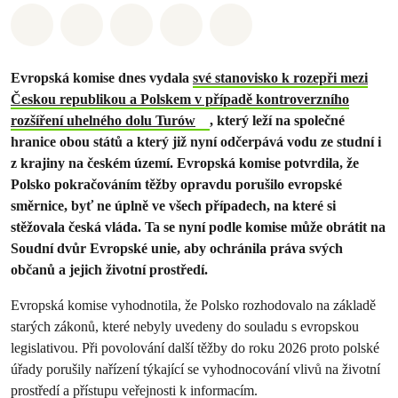
Sdílet na Whatsapp
Sdílet na Facebook
Sdílet na Twitter
Sdílet Email
Share on Bluesky
Evropská komise dnes vydala
své stanovisko k rozepři mezi
Českou republikou a Polskem v případě kontroverzního
rozšíření uhelného dolu Turów
, který leží na společné
hranice obou států a který již nyní odčerpává vodu ze studní i
z krajiny na českém území. Evropská komise potvrdila, že
Polsko pokračováním těžby opravdu porušilo evropské
směrnice, byť ne úplně ve všech případech, na které si
stěžovala česká vláda. Ta se nyní podle komise může obrátit na
Soudní dvůr Evropské unie, aby ochránila práva svých
občanů a jejich životní prostředí.
Evropská komise vyhodnotila, že Polsko rozhodovalo na základě
starých zákonů, které nebyly uvedeny do souladu s evropskou
legislativou. Při povolování další těžby do roku 2026 proto polské
úřady porušily nařízení týkající se vyhodnocování vlivů na životní
prostředí a přístupu veřejnosti k informacím.