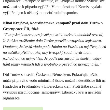
Organizace Greenpeace oceňuje, že Evropská komise využila své
možnosti se k případu vyjádřit. V minulosti totiž Komise vydala
vyjádření jen k některým mezinárodním sporům.
Nikol Krejčová, koordinátorka kampaně proti dolu Turów v
Greenpeace ČR, říká:
“Evropská komise dnes jasně potvrdila naše dlouhodobé tvrzení,
že Polsko rozšířením dolu Turów porušilo evropskou legislativu.
Doufáme, že česká vláda podá žalobu na Polsko co nejdříve, hned
na začátku příštího roku, aby Evropský soudní dvůr mohl
rozhodnout co nejrychleji. Je podle nás zásadním úkolem vlády
hájit zájmy místních lidí a životního prostředí co nejrazantněji.”
Důl Turów sousedí s Českem a Německem. Pokračující těžba
může připravit o vodu minimálně tisíce, možná i desetitisíce lidí na
Hrádecku a Frýdlantsku v Libereckém kraji. Proti těžbě aktivně
vystupují místní občané, samosprávy, Liberecký kraj a nevládní
organizace.