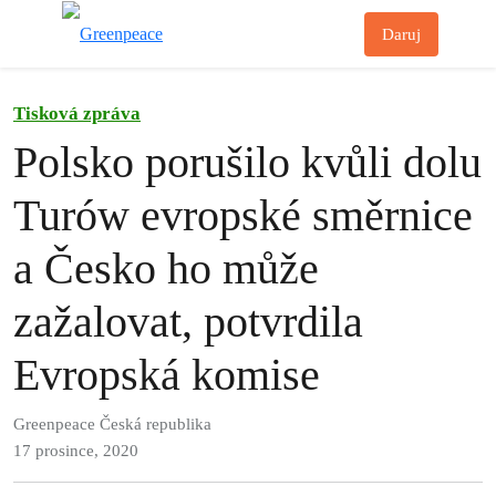
Př
Daruj
Menu
Tisková zpráva
Polsko porušilo kvůli dolu
Turów evropské směrnice
a Česko ho může
zažalovat, potvrdila
Evropská komise
Greenpeace Česká republika
17 prosince, 2020