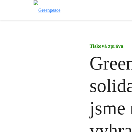
Tisková zpráva
Green
solid
jsme 
vyhra