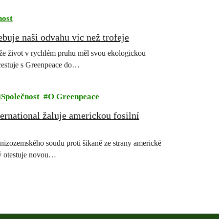
nost
ebuje naši odvahu víc než trofeje
 že život v rychlém pruhu měl svou ekologickou
 cestuje s Greenpeace do…
íSpolečnost
O Greenpeace
rnational žaluje americkou fosilní
 nizozemského soudu proti šikaně ze strany americké
rý otestuje novou…