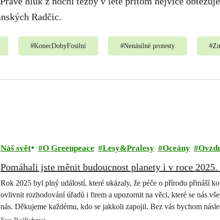
 Právě hluk z noční těžby v létě přitom nejvíce obtěžuj
ánských Radčic.
#
KonecDobyFosilní
#
Nenásilné protesty
#
Zm
Náš svět
O Greenpeace
Lesy&Pralesy
Oceány
Ovzdu
Pomáhali jste měnit budoucnost planety i v roce 2025
Rok 2025 byl plný událostí, které ukázaly, že péče o přírodu přináší k
ovlivnit rozhodování úřadů i firem a upozornit na věci, které se nás vše
nás. Děkujeme každému, kdo se jakkoli zapojil. Bez vás bychom násle