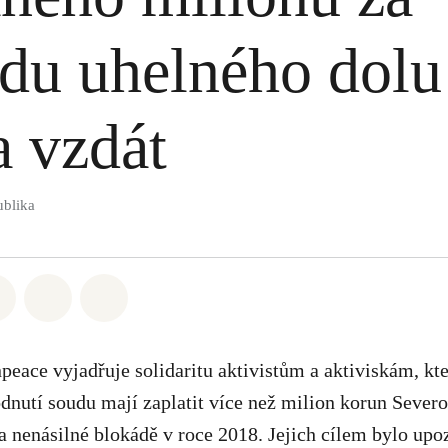
du uhelného dolu
a vzdát
ublika
atsapp
 na Facebook
Sdílet na Twitter
Sdílet Email
Share on Bluesky
eace vyjadřuje solidaritu aktivistům a aktiviskám, kte
odnutí soudu mají zaplatit více než milion korun Seve
na nenásilné blokádě v roce 2018. Jejich cílem bylo upo