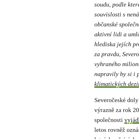
soudu, podle které
souvislosti s nen
občanské společno
aktivní lidi a um
hlediska jejích p
za pravdu, Severo
vyhraného milionu
napravily by si i
klimatických dez
Severočeské doly 
výrazně za rok 20
společnosti
vyjád
letos rovněž ozná