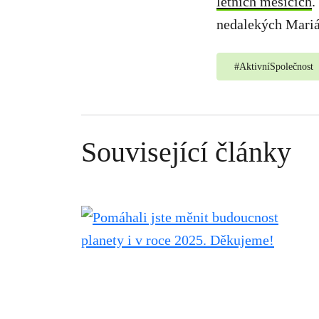
letních měsících
.
nedalekých Mari
#
AktivníSpolečnost
Související články