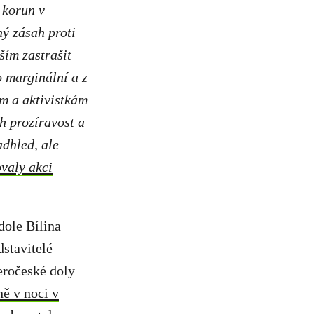
 korun v
ý zásah proti
ším zastrašit
o marginální a z
ům a aktivistkám
h prozíravost a
adhled, ale
valy akci
dole Bílina
stavitelé
eročeské doly
ně v noci v