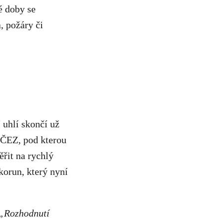
é doby se
, požáry či
 uhlí skončí už
a ČEZ, pod kterou
řit na rychlý
korun, který nyní
„Rozhodnutí