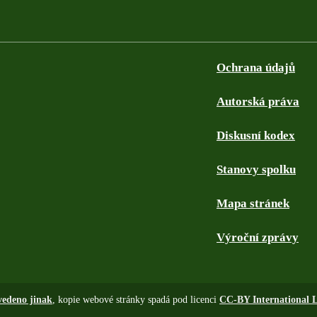
Ochrana údajů
Autorská práva
Diskusní kodex
Stanovy spolku
Mapa stránek
Výroční zprávy
vedeno jinak
, kopie webové stránky spadá pod licenci
CC-BY International L