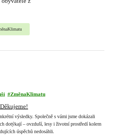
e obyvatele z
ěnaKlimatu
ší
ZměnaKlimatu
. Děkujeme!
onkrétní výsledky. Společně s vámi jsme dokázali
ch dotýkají – ovzduší, lesy i životní prostředí kolem
dujících úspěchů nedosáhli.