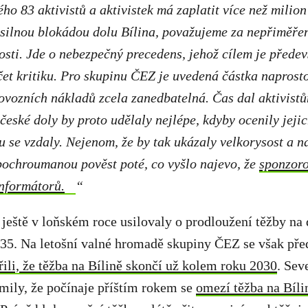
ho 83 aktivistů a aktivistek má zaplatit více než milion
ásilnou blokádou dolu Bílina, považujeme za nepřiměřen
sti. Jde o nebezpečný precedens, jehož cílem je předev
lčet kritiku. Pro skupinu ČEZ je uvedená částka naprost
rovozních nákladů zcela zanedbatelná. Čas dal aktivist
české doly by proto udělaly nejlépe, kdyby ocenily jejic
 se vzdaly. Nejenom, že by tak ukázaly velkorysost a n
 pochroumanou pověst poté, co vyšlo najevo, že
sponzoro
informátorů.
“
ještě v loňském roce usilovaly o prodloužení těžby na 
35. Na letošní valné hromadě skupiny ČEZ se však před
řili, že těžba na Bílině skončí už kolem roku 2030
. Sev
mily, že počínaje příštím rokem se
omezí těžba na Bíli