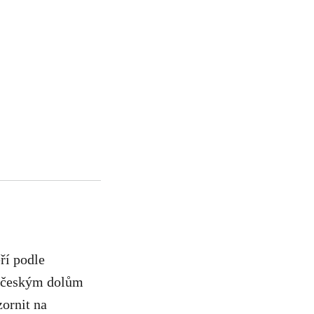
ří podle
ročeským dolům
zornit na