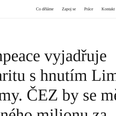
Co děláme
Zapoj se
Práce
Kontakt
peace vyjadřuje
aritu s hnutím Li
my. ČEZ by se m
ného milionu za