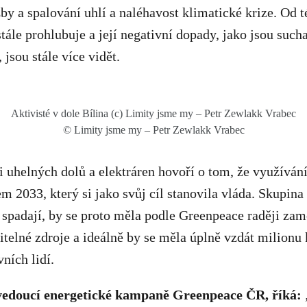
žby a spalování uhlí a naléhavost klimatické krize. Od t
tále prohlubuje a její negativní dopady, jako jsou sucha
 jsou stále více vidět.
Aktivisté v dole Bílina (c) Limity jsme my – Petr Zewlakk Vrabec
© Limity jsme my – Petr Zewlakk Vrabec
i uhelných dolů a elektráren hovoří o tom, že využívání
m 2033, který si jako svůj cíl stanovila vláda. Skupin
spadají, by se proto měla podle Greenpeace raději zamě
telné zdroje a ideálně by se měla úplně vzdát milionu 
vních lidí.
 vedoucí energetické kampaně Greenpeace ČR, říká: