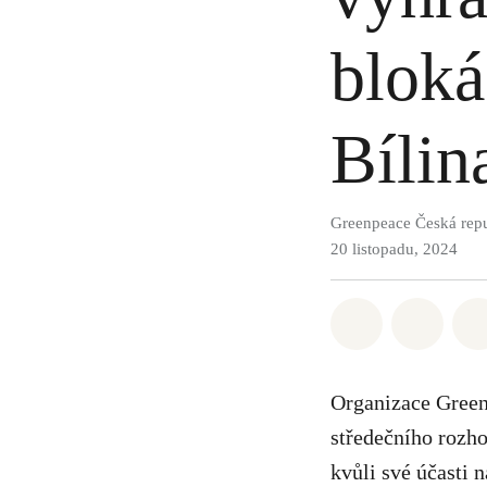
bloká
Bílin
Greenpeace Česká rep
20 listopadu, 2024
Sdílet na Wh
Sdílet
Organizace Greenp
středečního rozh
kvůli své účasti 