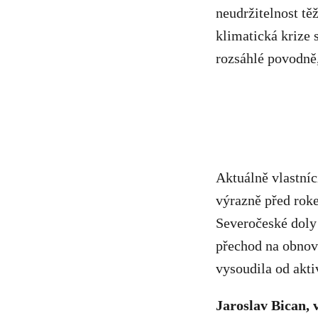
neudržitelnost tě
klimatická krize s
rozsáhlé povodně,
Aktuálně vlastníc
výrazně před roke
Severočeské doly 
přechod na obnovi
vysoudila od akti
Jaroslav Bican,