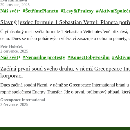
Eva Rajlichova
29 prosince, 2025
Náš svět
ŠetřímePlanetu
Lesy&Pralesy
AktivníSpoleč
Slavný jezdec formule 1 Sebastian Vettel: Planeta potř
Čtyřnásobný mistr světa formule 1 Sebastian Vettel otevřeně přiznává,
cenu. Dnes se místo pohárových vítězství zasazuje o ochranu planety,
Petr Holeček
2 července, 2025
Náš svět
Nenásilné protesty
KonecDobyFosilní
Aktivn
Začíná první soud svého druhu, v němž Greenpeace Inte
korporaci
Dnes začíná soudní řízení, v němž se Greenpeace International brání u
ropné společnost Energy Transfer. Jde o první, průlomový případ, kte
Greenpeace International
2 července, 2025