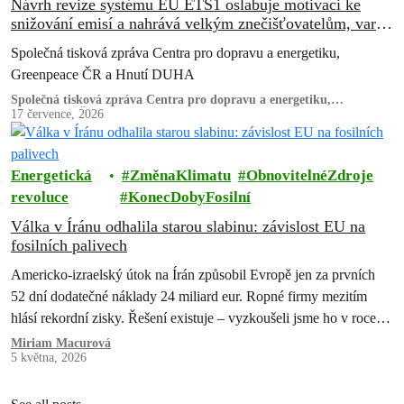
Návrh revize systému EU ETS1 oslabuje motivaci ke
snižování emisí a nahrává velkým znečišťovatelům, varují
ekologické organizace
Společná tisková zpráva Centra pro dopravu a energetiku,
Greenpeace ČR a Hnutí DUHA
Společná tisková zpráva Centra pro dopravu a energetiku,
Greenpeace ČR a Hnutí DUHA
17 července, 2026
Energetická
ZměnaKlimatu
ObnovitelnéZdroje
revoluce
KonecDobyFosilní
Válka v Íránu odhalila starou slabinu: závislost EU na
fosilních palivech
Americko-izraelský útok na Írán způsobil Evropě jen za prvních
52 dní dodatečné náklady 24 miliard eur. Ropné firmy mezitím
hlásí rekordní zisky. Řešení existuje – vyzkoušeli jsme ho v roce
2022 a pokazili. Teď máme druhou…
Miriam Macurová
5 května, 2026