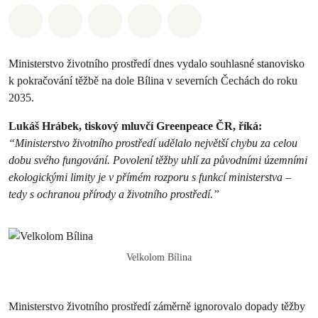
Sdílet na Whatsapp
Sdílet na Facebook
Sdílet na Twitter
Sdílet Email
Share on Bluesky
Ministerstvo životního prostředí dnes vydalo souhlasné stanovisko
k pokračování těžbě na dole Bílina v severních Čechách do roku
2035.
Lukáš Hrábek, tiskový mluvčí Greenpeace ČR, říká:
“Ministerstvo životního prostředí udělalo největší chybu za celou
dobu svého fungování. Povolení těžby uhlí za původními územními
ekologickými limity je v přímém rozporu s funkcí ministerstva –
tedy s ochranou přírody a životního prostředí.”
Velkolom Bílina
Ministerstvo životního prostředí záměrně ignorovalo dopady těžby