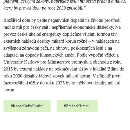
platnými českými zákony, například kvůli množství prachu a hluku,
který by provoz dolu po roce 2030 způsobil.”
Rozšíření dolu by vedle negativních dopadů na životní prostředí
mohlo mít pro český stát i nepříjemné ekonomické důsledky. Na
provoz české uhelné energetiky doplácíme všichni formou tzv.
externích nákladů desítky miliard korun ročně – v nákladech na
zvýšenou zdravotní péči, na obnovu poškozených lesů a na
adaptaci na dopady klimatických změn. Podle výpočtů vědců z
Univerzity Karlovy pro Ministerstvo průmyslu a obchodu z roku
2015 by externí náklady na pokračování těžby v lokalitě Bílina do
roku 2050 dosáhly řádově stovek miliard korun. V případě první
fáze rozšíření těžby do roku 2035 by to měly být desítky miliard
korun.
#
KonecDobyFosilní
#
ZměnaKlimatu