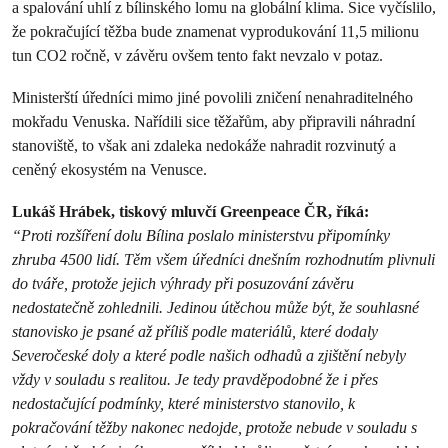
a spalování uhlí z bílinského lomu na globální klima. Sice vyčíslilo,
že pokračující těžba bude znamenat vyprodukování 11,5 milionu
tun CO2 ročně, v závěru ovšem tento fakt nevzalo v potaz.
Ministerští úředníci mimo jiné povolili zničení nenahraditelného
mokřadu Venuska. Nařídili sice těžařům, aby připravili náhradní
stanoviště, to však ani zdaleka nedokáže nahradit rozvinutý a
ceněný ekosystém na Venusce.
Lukáš Hrábek, tiskový mluvčí Greenpeace ČR, říká:
“Proti rozšíření dolu Bílina poslalo ministerstvu připomínky
zhruba 4500 lidí. Těm všem úředníci dnešním rozhodnutím plivnuli
do tváře, protože jejich výhrady při posuzování závěru
nedostatečně zohlednili. Jedinou útěchou může být, že souhlasné
stanovisko je psané až příliš podle materiálů, které dodaly
Severočeské doly a které podle našich odhadů a zjištění nebyly
vždy v souladu s realitou. Je tedy pravděpodobné že i přes
nedostačující podmínky, které ministerstvo stanovilo, k
pokračování těžby nakonec nedojde, protože nebude v souladu s