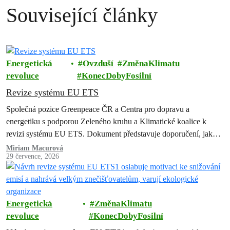
Související články
Energetická
Ovzduší
ZměnaKlimatu
revoluce
KonecDobyFosilní
Revize systému EU ETS
Společná pozice Greenpeace ČR a Centra pro dopravu a
energetiku s podporou Zeleného kruhu a Klimatické koalice k
revizi systému EU ETS. Dokument představuje doporučení, jak
zachovat a posílit systém…
Miriam Macurová
29 července, 2026
Energetická
ZměnaKlimatu
revoluce
KonecDobyFosilní