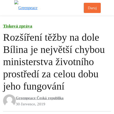
Př
Daruj
Menu
Tisková zpráva
Rozšíření těžby na dole
Bílina je největší chybou
ministerstva životního
prostředí za celou dobu
jeho fungování
Greenpeace Česká republika
30 července, 2019