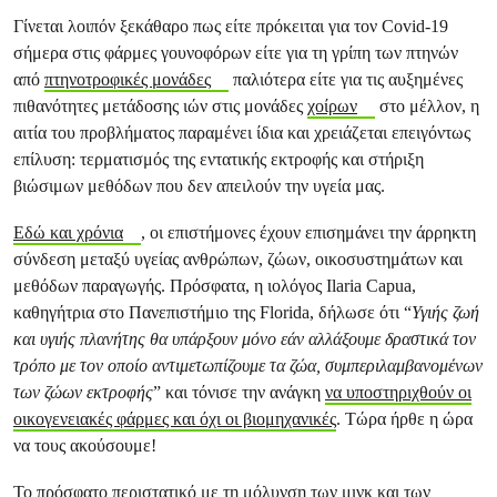
Γίνεται λοιπόν ξεκάθαρο πως είτε πρόκειται για τον Covid-19
σήμερα στις φάρμες γουνοφόρων είτε για τη γρίπη των πτηνών
από
πτηνοτροφικές μονάδες
παλιότερα είτε για τις αυξημένες
πιθανότητες μετάδοσης ιών στις μονάδες
χοίρων
στο μέλλον, η
αιτία του προβλήματος παραμένει ίδια και χρειάζεται επειγόντως
επίλυση: τερματισμός της εντατικής εκτροφής και στήριξη
βιώσιμων μεθόδων που δεν απειλούν την υγεία μας.
Εδώ και χρόνια
, οι επιστήμονες έχουν επισημάνει την άρρηκτη
σύνδεση μεταξύ υγείας ανθρώπων, ζώων, οικοσυστημάτων και
μεθόδων παραγωγής. Πρόσφατα, η ιολόγος Ilaria Capua,
καθηγήτρια στο Πανεπιστήμιο της Florida, δήλωσε ότι “
Υγιής ζωή
και υγιής πλανήτης θα υπάρξουν μόνο εάν αλλάξουμε δραστικά τον
τρόπο με τον οποίο αντιμετωπίζουμε τα ζώα, συμπεριλαμβανομένων
των ζώων εκτροφής
” και τόνισε την ανάγκη
να υποστηριχθούν οι
οικογενειακές φάρμες και όχι οι βιομηχανικές
. Τώρα ήρθε η ώρα
να τους ακούσουμε!
Το πρόσφατο περιστατικό με τη μόλυνση των μινκ και των