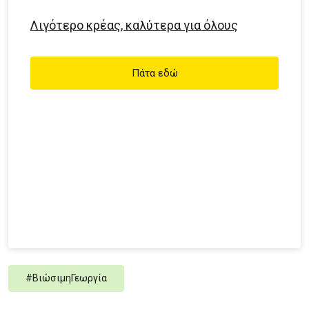
Λιγότερο κρέας, καλύτερα για όλους
Πάτα εδώ
#
ΒιώσιμηΓεωργία