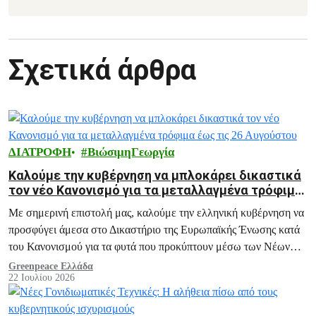
Σχετικά άρθρα
ΔΙΑΤΡΟΦΗ
ΒιώσιμηΓεωργία
Καλούμε την κυβέρνηση να μπλοκάρει δικαστικά
τον νέο Κανονισμό για τα μεταλλαγμένα τρόφιμα
έως τις 26 Αυγούστου
Με σημερινή επιστολή μας, καλούμε την ελληνική κυβέρνηση να
προσφύγει άμεσα στο Δικαστήριο της Ευρωπαϊκής Ένωσης κατά
του Κανονισμού για τα φυτά που προκύπτουν μέσω των Νέων
Γονιδιωματικών Τεχνικών.
Greenpeace Ελλάδα
22 Ιουλίου 2026