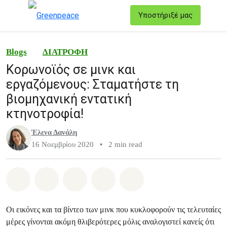
T
Υποστήριξέ μας
Μενού
Blogs
ΔΙΑΤΡΟΦΗ
Κορωνοϊός σε μινκ και
εργαζόμενους: Σταματήστε τη
βιομηχανική εντατική
κτηνοτροφία!
Έλενα Δανάλη
16 Νοεμβρίου 2020
•
2 min read
Share on Whatsapp
Share on Facebook
Share on Twitter
Share via Email
Share on Bluesky
Οι εικόνες και τα βίντεο των μινκ που κυκλοφορούν τις τελευταίες
μέρες γίνονται ακόμη θλιβερότερες μόλις αναλογιστεί κανείς ότι