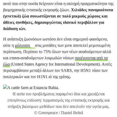
αυτό που στην ουσία δείχνουν είναι η σκληρή πραγματικότητα της
βιομηχανικής εντατικής εκτροφής ζώων.
Χιλιάδες πανομοιότυπα
(γενετικά) ζώα συνωστίζονται σε πολύ μικρούς χώρους και
άθλιες συνθήκες, δημιουργώντας ιδανικό περιβάλλον για
διάδοση ιών.
Η ανάπτυξη ζωονόσων ωστόσο δεν είναι σημερινό φαινόμενο,
ούτε η
μόλυνση
στις μονάδες των μινκ αποτελεί μεμονωμένη
περίπτωση. Περίπου το 75% όλων των νέων αναδυόμενων αλλά
και επανα-αναδυόμενων λοιμωδών νόσων
προέρχονται από τα
ζώα
(United States Agency for International Development). Αυτές
περιλαμβάνουν μεταξύ άλλων τον SARS, την H5N1 νόσο των
πουλερικών και τον Η1Ν1 ιό της γρίπης
.
Η αιτία του προβλήματος παραμένει ίδια και χρειάζεται
επειγόντως επίλυση: τερματισμός της εντατικής εκτροφής και
στήριξη βιώσιμων μεθόδων που δεν απειλούν την υγεία μας.
© Greenpeace / Daniel Beltrá