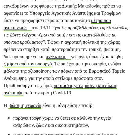
εργαζομένων στις φάρμες της Δυτικής Μακεδονίας πρέπει να
αφυπνίσει το Υπουργείο Αγροτικής Ανάπτυξης και Τροφίμων
ώστε να προχωρήσει πέρα από τα αυτονόητα
μέτρα που
ανακοίνωσε
στις 13/11
“για τις προσβεβλημένες εκμεταλλεύσεις,
τις ζώνες ελέγχου γύρω από αυτήν και τις εκμεταλλεύσεις με
υπόνοια κρούσματος
”. Τώρα, η αγροτική πολιτική της χώρας
πρέπει να στηρίξει κατά προτεραιότητα την τοπική, βιώσιμη,
διαφοροποιημένη και
ανθεκτική
γεωργία, όπως έχουμε ήδη
ζητήσει από τον υπουργό
. Τώρα έχουμε την ευκαιρία, ενόψει
μάλιστα της αξιοποίησης των πόρων από το Ευρωπαϊκό Ταμείο
Ανάκαμψης, για την οποία στείλαμε πρόσφατα στον
Πρωθυπουργό της χώρας
προτάσεις για πράσινη και δίκαιη
ανάκαμψη
από την κρίση Covid-19.
Η
βιώσιμη γεωργία
είναι η μόνη λύση επειδή:
παράγει τροφή χωρίς να θέτει σε κίνδυνο την υγεία
ανθρώπων, ζώων και οικοσυστημάτων,
ενσωματώνει την κτηνοτροφία θεωρώντας τα ζώα του