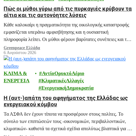
Πώς οι μύθοι γύρω από τις πυρκαγιές κρύβουν τα
αίτια και τις αυτονόητες λύσεις
Κάθε καλοκαίρι η πραγματικότητα της οικολογικής καταστροφής
εμφανίζεται υπεράνω αμφισβήτησης και η ουσιαστική
πληροφορία λείπει. Οι μύθοι φέρουν βαρύτατες συνέπειες και το
ξεδιάλυμά τους αποτελεί ευθύνη μας.
Greenpeace Ελλάδα
6 Αυγούστου 2026
ΚΛΙΜΑ &
ΑντίοΟρυκτόΑέριο
ΕΝΕΡΓΕΙΑ
ΚλιματικέςΑλλαγές
ΕνεργειακήΔημοκρατία
H (αυτ-)απάτη του αφηγήματος της Ελλάδας ως
ενεργειακού κόμβου
Τα ΑΣΦΑ δεν έχουν τίποτα να προσφέρουν στους πολίτες. Το
σύνολο των επιπτώσεών τους -οικονομικών, περιβαλλοντικών,
κλιματικών- καθιστά τα σχετικά σχέδια απολύτως βλαπτικά για το
μέλλον της Ελλάδας.