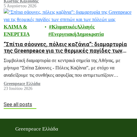
Κώστας Καλούδης
5 Αυγούστου 2026
ΚΛΙΜΑ &
ΚλιματικέςΑλλαγές
ΕΝΕΡΓΕΙΑ
ΕνεργειακήΔημοκρατία
“Σπίτια σάουνες, πόλεις καζάνια”: διαμαρτυρία
της Greenpeace για τις θερμικές παγίδες των
σπιτιών και των πόλεών μας
Συμβολική διαμαρτυρία σε κεντρικά σημεία της Αθήνας, με
μήνυμα “Σπίτια Σάουνες - Πόλεις Καζάνια”, με στόχο να
αναδείξουμε τις συνθήκες ασφυξίας που αντιμετωπίζουν
εκατομμύρια πολίτες κάθε καλοκαίρι, και ειδικά σε περιόδους
Greenpeace Ελλάδα
23 Ιουλίου 2026
καύσωνα, μέσα στα ίδια τους τα σπίτια.
See all posts
Greenpeace Ελλάδα