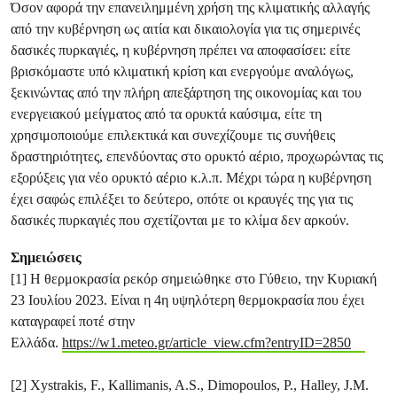
Όσον αφορά την επανειλημμένη χρήση της κλιματικής αλλαγής
από την κυβέρνηση ως αιτία και δικαιολογία για τις σημερινές
δασικές πυρκαγιές, η κυβέρνηση πρέπει να αποφασίσει: είτε
βρισκόμαστε υπό κλιματική κρίση και ενεργούμε αναλόγως,
ξεκινώντας από την πλήρη απεξάρτηση της οικονομίας και του
ενεργειακού μείγματος από τα ορυκτά καύσιμα, είτε τη
χρησιμοποιούμε επιλεκτικά και συνεχίζουμε τις συνήθεις
δραστηριότητες, επενδύοντας στο ορυκτό αέριο, προχωρώντας τις
εξορύξεις για νέο ορυκτό αέριο κ.λ.π. Μέχρι τώρα η κυβέρνηση
έχει σαφώς επιλέξει το δεύτερο, οπότε οι κραυγές της για τις
δασικές πυρκαγιές που σχετίζονται με το κλίμα δεν αρκούν.
Σημειώσεις
[1] Η θερμοκρασία ρεκόρ σημειώθηκε στο Γύθειο, την Κυριακή
23 Ιουλίου 2023. Είναι η 4η υψηλότερη θερμοκρασία που έχει
καταγραφεί ποτέ στην
Ελλάδα.
https://w1.meteo.gr/article_view.cfm?entryID=2850
[2] Xystrakis, F., Kallimanis, A.S., Dimopoulos, P., Halley, J.M.