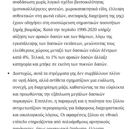
αναδάσωση χωρίς λογικό σχέδιο βιοποικιλότητας
(μονοκαλλιέργειες φυτειών, χωροκατακτητικά είδη, έλλειψη
ανθεκτικών στη φωτιά ειδών, ανεπαρκής διαχείριση της γης)
έχουν οδηγήσει στη συσσώρευση σημαντικών ποσοτήτων
ξηρής βιομάζας. Κατά την περίοδο 1990-2020 υπήρξε
αύξηση των αραιών δασών και των θάμνων, λόγω της
εγκατάλειψης των δασικών εκτάσεων, μειώνοντας τους
ελεύθερους χώρους μεταξύ των δασικών ειδών δέντρων
κατά 4%. Τελικά, το 1% των αραιών δασών άλλαξε
κατηγορία και μπήκε σε εκείνη των πυκνών δασών.
Δυστυχώς, αυτά τα στρέμματα γης δεν συμβάλλουν πλέον
σε υγιή δάση, αλλά αντίθετα σχηματίζουν μια ευάλωτη,
συνεχή, μη διαχειρίσιμη μάζα, καθιστώντας τα πιο εύφλεκτα
και προωθώντας την εξάπλωση μεγάλων δασικών
πυρκαγιών. Επιπλέον, η παραγωγή και η ποιότητα του ξύλου
αντιμετωπίζουν περιορισμούς για διάφορους διαχειριστικούς
και οικολογικούς λόγους. Οι αφαιρέσεις ξύλου σε εθνικό
επίπεδο επηρεάζονται από πολυάριθμους αρνητικούς
παράγοντες, όπως οργανωτικά ζητήματα, έλλειψη