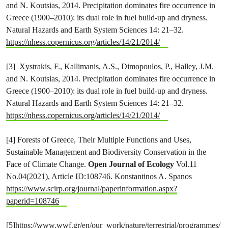
and N. Koutsias, 2014. Precipitation dominates fire occurrence in
Greece (1900–2010): its dual role in fuel build-up and dryness.
Natural Hazards and Earth System Sciences 14: 21–32.
https://nhess.copernicus.org/articles/14/21/2014/
[3] Xystrakis, F., Kallimanis, A.S., Dimopoulos, P., Halley, J.M.
and N. Koutsias, 2014. Precipitation dominates fire occurrence in
Greece (1900–2010): its dual role in fuel build-up and dryness.
Natural Hazards and Earth System Sciences 14: 21–32.
https://nhess.copernicus.org/articles/14/21/2014/
[4] Forests of Greece, Their Multiple Functions and Uses,
Sustainable Management and Biodiversity Conservation in the
Face of Climate Change.
Open Journal of Ecology
Vol.11
No.04(2021), Article ID:108746. Konstantinos A. Spanos
https://www.scirp.org/journal/paperinformation.aspx?
paperid=108746
[5]
https://www.wwf.gr/en/our_work/nature/terrestrial/programmes/