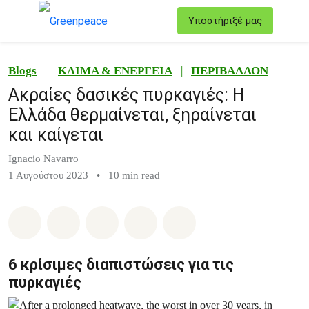
T
Υποστήριξέ μας
Μενού
Blogs
ΚΛΙΜΑ & ΕΝΕΡΓΕΙΑ
|
ΠΕΡΙΒΑΛΛΟΝ
Ακραίες δασικές πυρκαγιές: Η
Ελλάδα θερμαίνεται, ξηραίνεται
και καίγεται
Ignacio Navarro
1 Αυγούστου 2023
•
10 min read
Share on Whatsapp
Share on Facebook
Share on Twitter
Share via Email
Share on Bluesky
6 κρίσιμες διαπιστώσεις για τις
πυρκαγιές