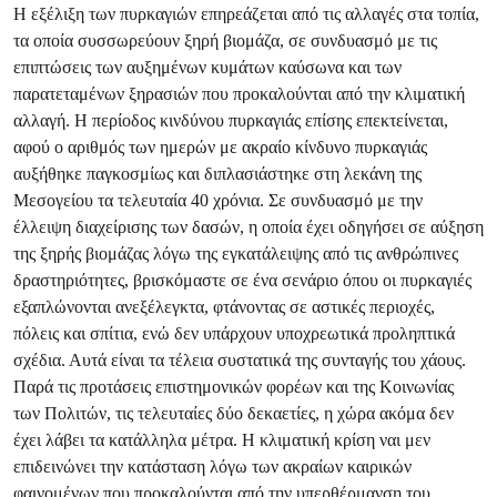
Η εξέλιξη των πυρκαγιών επηρεάζεται από τις αλλαγές στα τοπία,
τα οποία συσσωρεύουν ξηρή βιομάζα, σε συνδυασμό με τις
επιπτώσεις των αυξημένων κυμάτων καύσωνα και των
παρατεταμένων ξηρασιών που προκαλούνται από την κλιματική
αλλαγή. Η περίοδος κινδύνου πυρκαγιάς επίσης επεκτείνεται,
αφού ο αριθμός των ημερών με ακραίο κίνδυνο πυρκαγιάς
αυξήθηκε παγκοσμίως και διπλασιάστηκε στη λεκάνη της
Μεσογείου τα τελευταία 40 χρόνια. Σε συνδυασμό με την
έλλειψη διαχείρισης των δασών, η οποία έχει οδηγήσει σε αύξηση
της ξηρής βιομάζας λόγω της εγκατάλειψης από τις ανθρώπινες
δραστηριότητες, βρισκόμαστε σε ένα σενάριο όπου οι πυρκαγιές
εξαπλώνονται ανεξέλεγκτα, φτάνοντας σε αστικές περιοχές,
πόλεις και σπίτια, ενώ δεν υπάρχουν υποχρεωτικά προληπτικά
σχέδια. Αυτά είναι τα τέλεια συστατικά της συνταγής του χάους.
Παρά τις προτάσεις επιστημονικών φορέων και της Κοινωνίας
των Πολιτών, τις τελευταίες δύο δεκαετίες, η χώρα ακόμα δεν
έχει λάβει τα κατάλληλα μέτρα. Η κλιματική κρίση ναι μεν
επιδεινώνει την κατάσταση λόγω των ακραίων καιρικών
φαινομένων που προκαλούνται από την υπερθέρμανση του