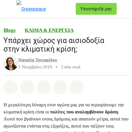
T
Υποστήριξέ μας
Μενού
Blogs
ΚΛΙΜΑ & ΕΝΕΡΓΕΙΑ
Υπάρχει χώρος για αισιοδοξία
στην κλιματική κρίση;
Ναταλία Τσιγαρίδου
5 Νοεμβρίου 2019
•
3 min read
Share on Whatsapp
Share on Facebook
Share on Twitter
Share via Email
Share on Bluesky
Η μεγαλύτερη δύναμη στον αγώνα μας για να περιορίσουμε την
κλιματική κρίση είναι οι
πολίτες που αναλαμβάνουν δράση
.
Αυτοί που βγαίνουν στους δρόμους και απαιτούν μέτρα, αυτοί που
αγωνίζονται ενάντια στις εξορύξεις, αυτοί που πιέζουν τους