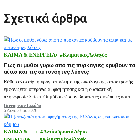
Σχετικά άρθρα
ΚΛΙΜΑ & ΕΝΕΡΓΕΙΑ
ΚλιματικέςΑλλαγές
Πώς οι μύθοι γύρω από τις πυρκαγιές κρύβουν τα
αίτια και τις αυτονόητες λύσεις
Κάθε καλοκαίρι η πραγματικότητα της οικολογικής καταστροφής
εμφανίζεται υπεράνω αμφισβήτησης και η ουσιαστική
πληροφορία λείπει. Οι μύθοι φέρουν βαρύτατες συνέπειες και το
ξεδιάλυμά τους αποτελεί ευθύνη μας.
Greenpeace Ελλάδα
6 Αυγούστου 2026
ΚΛΙΜΑ &
ΑντίοΟρυκτόΑέριο
ΕΝΕΡΓΕΙΑ
ΚλιματικέςΑλλαγές