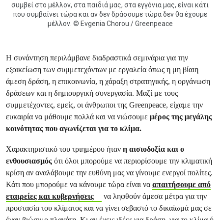
συμβεί στο μέλλον, στα παιδιά μας, στα εγγόνια μας, είναι κάτι
που συμβαίνει τώρα και αν δεν δράσουμε τώρα δεν θα έχουμε
μέλλον. © Evgenia Chorou / Greenpeace
Η συνάντηση περιλάμβανε διαδραστικά σεμινάρια για την
εξοικείωση των συμμετεχόντων με εργαλεία όπως η μη βίαιη
άμεση δράση, η επικοινωνία, η χάραξη στρατηγικής, η οργάνωση
δράσεων και η δημιουργική συνεργασία. Μαζί με τους
συμμετέχοντες, εμείς, οι άνθρωποι της Greenpeace, είχαμε την
ευκαιρία να μάθουμε πολλά και να νιώσουμε
μέρος της μεγάλης
κοινότητας που αγωνίζεται για το κλίμα.
Χαρακτηριστικό του τριημέρου ήταν
η αισιοδοξία και ο
ενθουσιασμός
ότι όλοι μπορούμε να περιορίσουμε την κλιματική
κρίση αν αναλάβουμε την ευθύνη μας να γίνουμε ενεργοί πολίτες.
Κάτι που μπορούμε να κάνουμε τώρα είναι να
απαιτήσουμε από
εταιρείες και κυβερνήσεις
να ληφθούν άμεσα μέτρα για την
προστασία του κλίματος και να γίνει σεβαστό το δικαίωμά μας σε
έναν βιώσιμο πλανήτη. Κι αν έχεις ιδέες για δράση, για το κλίμα ή