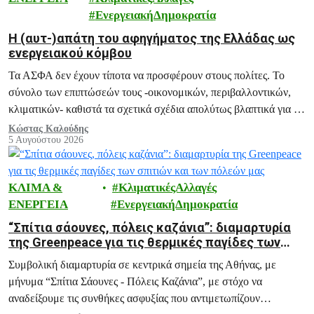
ΕνεργειακήΔημοκρατία
H (αυτ-)απάτη του αφηγήματος της Ελλάδας ως
ενεργειακού κόμβου
Τα ΑΣΦΑ δεν έχουν τίποτα να προσφέρουν στους πολίτες. Το
σύνολο των επιπτώσεών τους -οικονομικών, περιβαλλοντικών,
κλιματικών- καθιστά τα σχετικά σχέδια απολύτως βλαπτικά για το
μέλλον της Ελλάδας.
Κώστας Καλούδης
5 Αυγούστου 2026
ΚΛΙΜΑ &
ΚλιματικέςΑλλαγές
ΕΝΕΡΓΕΙΑ
ΕνεργειακήΔημοκρατία
“Σπίτια σάουνες, πόλεις καζάνια”: διαμαρτυρία
της Greenpeace για τις θερμικές παγίδες των
σπιτιών και των πόλεών μας
Συμβολική διαμαρτυρία σε κεντρικά σημεία της Αθήνας, με
μήνυμα “Σπίτια Σάουνες - Πόλεις Καζάνια”, με στόχο να
αναδείξουμε τις συνθήκες ασφυξίας που αντιμετωπίζουν