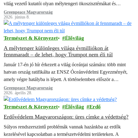
világ vezető kutatói olyan mélytengeri ökoszisztémákat és
területeket tártak fel, amelyek mindezidáig rejtve voltak az
Greenpeace Magyarország
2026. június 8.
ember…
Természet & Környezet
Élővilág
A mélytenger különleges világa évmilliókon át
fennmaradt – de lehet, hogy Trumpot nem éli túl
Január 17-én jó hír érkezett a világ óceánjai számára: több mint
hatvan ország ratifikálta az ENSZ Óceánvédelmi Egyezményét,
amely végre hatályba is lépett. A történelemben először a
kormányok tengeri védett…
Greenpeace Magyarország
2026. április 28.
Természet & Környezet
Élővilág
Erdő
Erdővédelem Magyarországon: üres címke a védettség?
Súlyos rendszerszintű problémák vannak hazánkba az erdők
kezelésével kapcsolatban a természetvédelmi területeken. A