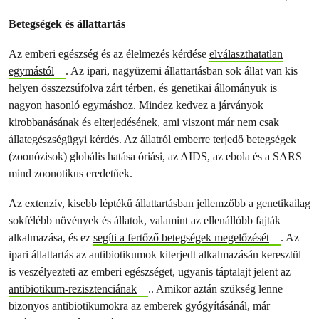
Betegségek és állattartás
Az emberi egészség és az élelmezés kérdése
elválaszthatatlan
egymástól
. Az ipari, nagyüzemi állattartásban sok állat van kis
helyen összezsúfolva zárt térben, és genetikai állományuk is
nagyon hasonló egymáshoz. Mindez kedvez a járványok
kirobbanásának és elterjedésének, ami viszont már nem csak
állategészségügyi kérdés. Az állatról emberre terjedő betegségek
(zoonózisok) globális hatása óriási, az AIDS, az ebola és a SARS
mind zoonotikus eredetűek.
Az extenzív, kisebb léptékű állattartásban jellemzőbb a genetikailag
sokfélébb növények és állatok, valamint az ellenállóbb fajták
alkalmazása, és ez
segíti a fertőző betegségek megelőzését
. Az
ipari állattartás az antibiotikumok kiterjedt alkalmazásán keresztül
is veszélyezteti az emberi egészséget, ugyanis táptalajt jelent az
antibiotikum-rezisztenciának
.. Amikor aztán szükség lenne
bizonyos antibiotikumokra az emberek gyógyításánál, már