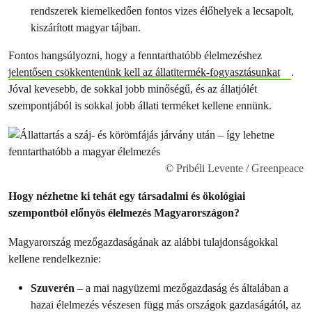
rendszerek kiemelkedően fontos vizes élőhelyek a lecsapolt,
kiszárított magyar tájban.
Fontos hangsúlyozni, hogy a fenntarthatóbb élelmezéshez
jelentősen csökkentenünk kell az állatitermék-fogyasztásunkat
.
Jóval kevesebb, de sokkal jobb minőségű, és az állatjólét
szempontjából is sokkal jobb állati terméket kellene ennünk.
© Pribéli Levente / Greenpeace
Hogy nézhetne ki tehát egy társadalmi és ökológiai
szempontból előnyös élelmezés Magyarországon?
Magyarország mezőgazdaságának az alábbi tulajdonságokkal
kellene rendelkeznie:
Szuverén
– a mai nagyüzemi mezőgazdaság és általában a
hazai élelmezés vészesen függ más országok gazdaságától, az