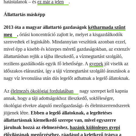
hatástalanok – és
ez már a jelen
.
Állattartás másképp
2013 óta a magyar állattartó gazdaságok
kétharmada szűnt
meg
,
óriási koncentráció zajlott le, melyet a kisgazdálkodók
szenvedtek el leginkább. Mindannyian veszítünk azonban ezzel,
mivel épp a kisebb és közepes méretű gazdaságokban, az extenzív
állattartásban rejlik a tájba illeszkedő, a vízmegtartást szolgáló,
reziliens gazdálkodás egyik fő lehetősége. A
gyepek
jól viselik az
időszakos elárasztást, így a táji vízmegtartást szolgáló árasztások a
nagy víz levonulása után dús legelőt adhatnak a legelő állatoknak.
Az
élelmezés ökológiai fordulatában
nagy szerepet kell kapnia
annak, hogy a táji adottságokhoz illeszkedő, sokféleségre,
ökológiai elvekre alapuló mezőgazdasági- és élelmiszerrendszerek
jöjjenek létre.
Ebben a legelő állatoknak, a legeltetéses
állattartásnak kiemelkedő szerepe van, mivel egyszerre
járulnak hozzá az élelmezéshez,
hazánk különleges gyepi
élővilágának
megőrzéséhez, ráadásul a keletkező trágya a