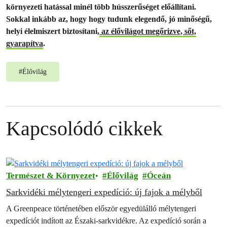
környezeti hatással minél több hússzerűséget előállítani.
Sokkal inkább az, hogy hogy tudunk elegendő, jó minőségű,
helyi élelmiszert biztosítani,
az élővilágot megőrizve, sőt,
gyarapítva
.
#
Élővilág
Kapcsolódó cikkek
Természet & Környezet
Élővilág
Óceán
Sarkvidéki mélytengeri expedíció: új fajok a mélyből
A Greenpeace történetében először egyedülálló mélytengeri
expedíciót indított az Északi-sarkvidékre. Az expedíció során a