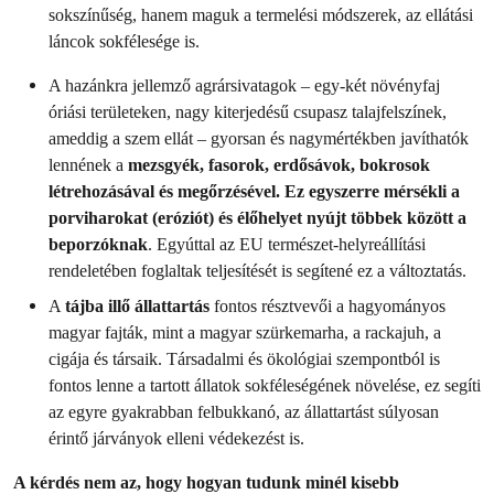
sokszínűség, hanem maguk a termelési módszerek, az ellátási
láncok sokfélesége is.
A hazánkra jellemző agrársivatagok – egy-két növényfaj
óriási területeken, nagy kiterjedésű csupasz talajfelszínek,
ameddig a szem ellát – gyorsan és nagymértékben javíthatók
lennének a
mezsgyék, fasorok, erdősávok, bokrosok
létrehozásával és megőrzésével. Ez egyszerre mérsékli a
porviharokat (eróziót) és élőhelyet nyújt többek között a
beporzóknak
. Egyúttal az EU természet-helyreállítási
rendeletében foglaltak teljesítését is segítené ez a változtatás.
A
tájba illő állattartás
fontos résztvevői a hagyományos
magyar fajták, mint a magyar szürkemarha, a rackajuh, a
cigája és társaik. Társadalmi és ökológiai szempontból is
fontos lenne a tartott állatok sokféleségének növelése, ez segíti
az egyre gyakrabban felbukkanó, az állattartást súlyosan
érintő járványok elleni védekezést is.
A kérdés nem az, hogy hogyan tudunk minél kisebb