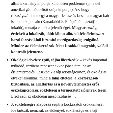
állati takarmány importja különösen problémás (pl. a dél-
amerikai génmódosított szója importja). Az, hogy
ritkaságszámba megy a magyar lencse és lassan a magyar bab
is a boltok polcain (Kanadából és Etiópiából utaztatják
inkább), mutatja ennek a jelentőségét.
Magyarország
érdekeit a lokalizált, több lábon álló, sokféle élelmiszert
hazai forrásokból biztosító mezőgazdaság szolgálná.
Mindez az élelmiszerárak felett is sokkal nagyobb, valódi
kontrollt jelentene.
Ökológiai elvekre épül, tájba illeszkedik
– kevés importtal
működő, reziliens rendszer akkor jöhet létre, ha az
élelemtermelés illeszkedik a táji adottságokhoz, és ökológiai
elveket alkalmaz, mint:
a talaj éltetése, a körforgások
biztosítása, az állattartás és a növénytermesztés erős
összekapcsolása, sokféleség a termesztett élőlények terén.
Erről szól
az ökológiai mezőgazdaság
.
A
sokféleségre alapozás
segíti a kockázatok csökkentését.
Ide tartozik nemcsak az élőlények sokfélesége és a táji