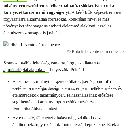
növénytermesztésben is felhasználható, csökkentve ezzel a
környezetkárosító műtrágyaigényt.
A kérődzők képesek emberi
fogyasztásra alkalmatlan forrásokat, konkrétan füvet és más
növényeket tápanyagdús emberi élelemmé alakítani, ezzel az
élelmiszerbiztonságot is javítják.
© Pribéli Levente / Greenpeace
Számos további lehetőség van arra, hogy az állattartást
agroökológiai alapokra
helyezzük. Például:
A szemestakarmányt is igénylő állatok (sertés, baromfi)
esetében a mezőgazdasági, élelmiszeripari melléktermékek és
ételmaradékok takarmánycélú felhasználásának erősítése
segíthetné a takarmányimport csökkentését és a
fenntarthatóbbá alakulást.
Az extenzív, félextenzív halastavi gazdálkodás az
állatitermék-fogyasztásunk fontos részét képezhetné. Ezek a