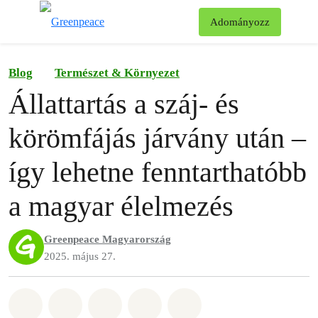
Ke
Adományozz
Menü
Blog
Természet & Környezet
Állattartás a száj- és
körömfájás járvány után –
így lehetne fenntarthatóbb
a magyar élelmezés
Greenpeace Magyarország
2025. május 27.
Megosztás itt: Whatsapp
Megosztás itt: Facebook
Megosztás itt: Twitter
Megosztás itt: Email
Share on Bluesky