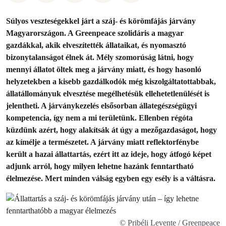
Súlyos veszteségekkel járt a száj- és körömfájás járvány
Magyarországon. A Greenpeace szolidáris a magyar
gazdákkal, akik elveszítették állataikat, és nyomasztó
bizonytalanságot élnek át. Mély szomorúság látni, hogy
mennyi állatot öltek meg a járvány miatt, és hogy hasonló
helyzetekben a kisebb gazdálkodók még kiszolgáltatottabbak,
állatállományuk elvesztése megélhetésük ellehetetlenülését is
jelentheti. A járványkezelés elsősorban állategészségügyi
kompetencia, így nem a mi területünk. Ellenben régóta
küzdünk azért, hogy alakítsák át úgy a mezőgazdaságot, hogy
az kímélje a természetet. A járvány miatt reflektorfénybe
került a hazai állattartás, ezért itt az ideje, hogy átfogó képet
adjunk arról, hogy milyen lehetne hazánk fenntartható
élelmezése. Mert minden válság egyben egy esély is a váltásra.
© Pribéli Levente / Greenpeace