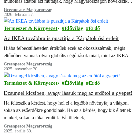
műholdas adatok azt mutatják, hogy Magyarországon növekszik a
fakitermelés azokban az erdőkben, amelyeket elvileg az Európai
Greenpeace Magyarország
2026. február 27.
Unió…
Természet & Környezet
Élővilág
Erdő
Az IKEA továbbra is pusztítja a Kárpátok ősi erdeit
Hiába felbecsülhetetlen értékűek ezek az ökoszisztémák, mégis
eltűnőben vannak olyan globális cégóriások miatt, mint az IKEA.
Greenpeace Magyarország
2025. november 20.
Természet & Környezet
Élővilág
Erdő
Dzsungel kicsiben, avagy lássuk meg az erdőtől a gyepet!
Ha felteszik a kérdést, hogy hol él a legtöbb növényfaj a világon,
sokan az esőerdőkre gondolnak. Ha az a kérdés, hogy kik éltetnek
minket, sokan a fákat említik. Fát ültetnek,…
Greenpeace Magyarország
2025. április 30.