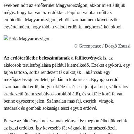
években nőtt az erdőterület Magyarországon, akkor miért állítjuk
mégis, hogy baj van az erdőkkel. Papíron valóban nőtt az
erdőterület Magyarországon, ebből azonban nem következik
egyértelműen, hogy több a valódi erdőnk, méghozzá két okból.
© Greenpeace / Dörgő Zsuzsi
Az erdőterületbe beleszámítanak a faültetvények is
, az
akácosok területfoglalása például kiemelkedő. Ezeket egykorú, egy
fajba tartozó, sorba rendezett fák alkotják – akárcsak egy
mezőgazdasági területet, például a kukoricást. Egy igazi erdő
azonban attól erdő, hogy sokféle fa- és cserjefaj alkotja, változatos
szerkezetű (nem szabályos sorokból áll!), és sokféle korú fa van
benne egyszerre jelen. Számtalan más faj, cserjék, virágok,
madarak és gombák sokasága teszi együtt erdővé.
Persze az ültetényeknek vannak előnyei is: megkímélhetjük velük
az igazi erdőket. Így kevesebb fát vágnak ki természetközeli