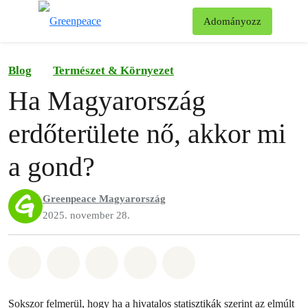
Ke
Adományozz
Menü
Blog
Természet & Környezet
Ha Magyarország
erdőterülete nő, akkor mi
a gond?
Greenpeace Magyarország
2025. november 28.
Megosztás itt: Whatsapp
Megosztás itt: Facebook
Megosztás itt: Twitter
Megosztás itt: Email
Share on Bluesky
Sokszor felmerül, hogy ha a hivatalos statisztikák szerint az elmúlt