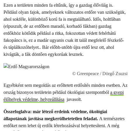
Ezen a területen minden fa eltűnik, így a gazdag élővilág is.
Például olyan fajok, amelyeknek változatos erdőre van szükségük,
ahol sokféle, különböző korú fa is megtalálható. Idős, holtfában
(elpuszult, de az erdőben maradó, korhadó fákban) gazdag
erdőkhöz kötődik például a ritka, fokozottan védett fehérhátú
fakopáncs is, ez a madár ugyanis csak itt talál megfelelő fészkelő-
és táplálkozóhelyet.. Bár előbb-utóbb újra erdő lesz ott, ahol
kivágták, a fák döntően egykorúak lesznek.
© Greenpeace / Dörgő Zsuzsi
Egyébként sem megoldás az erőltetett erdősítés minden esetben. Az
ország bizonyos területein például ökológiai szempontból
a gyepi
élőhelyek védelme, helyreállítása
javasolt.
Összefoglalva: már létező erdeink védelme, ökológiai
állapotának javítása megkerülhetetetlen feladat.
A természetes
erdőket nem lehet új erdők létrehozásával helyettesíteni. A még