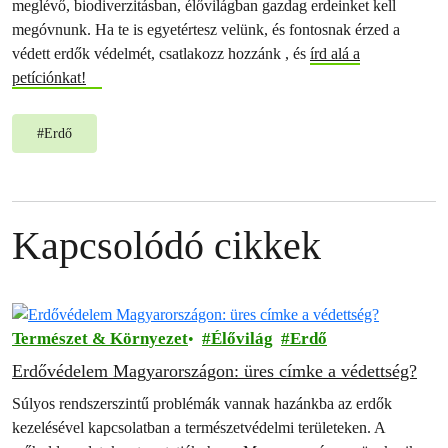
meglévő, biodiverzitásban, élővilágban gazdag erdeinket kell
megóvnunk. Ha te is egyetértesz velünk, és fontosnak érzed a
védett erdők védelmét, csatlakozz hozzánk , és
írd alá a
petíciónkat!
#
Erdő
Kapcsolódó cikkek
Természet & Környezet
Élővilág
Erdő
Erdővédelem Magyarországon: üres címke a védettség?
Súlyos rendszerszintű problémák vannak hazánkba az erdők
kezelésével kapcsolatban a természetvédelmi területeken. A