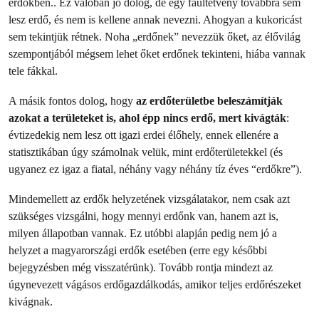
erdőkben.. Ez valóban jó dolog, de egy faültetvény továbbra sem
lesz erdő, és nem is kellene annak nevezni. Ahogyan a kukoricást
sem tekintjük rétnek. Noha „erdőnek” nevezzük őket, az élővilág
szempontjából mégsem lehet őket erdőnek tekinteni, hiába vannak
tele fákkal.
A másik fontos dolog, hogy
az erdőterületbe beleszámítják
azokat a területeket is, ahol épp nincs erdő, mert kivágták
:
évtizedekig nem lesz ott igazi erdei élőhely, ennek ellenére a
statisztikában úgy számolnak velük, mint erdőterületekkel (és
ugyanez ez igaz a fiatal, néhány vagy néhány tíz éves “erdőkre”).
Mindemellett az erdők helyzetének vizsgálatakor, nem csak azt
szükséges vizsgálni, hogy mennyi erdőnk van, hanem azt is,
milyen állapotban vannak. Ez utóbbi alapján pedig nem jó a
helyzet a magyarországi erdők esetében (erre egy későbbi
bejegyzésben még visszatérünk). Tovább rontja mindezt az
úgynevezett vágásos erdőgazdálkodás, amikor teljes erdőrészeket
kivágnak.