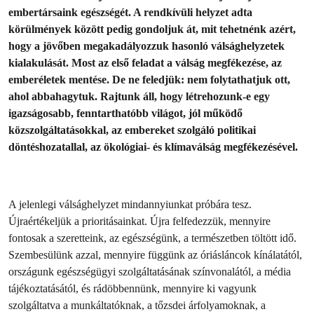
embertársaink egészségét. A rendkívüli helyzet adta
körülmények között pedig gondoljuk át, mit tehetnénk azért,
hogy a jövőben megakadályozzuk hasonló válsághelyzetek
kialakulását. Most az első feladat a válság megfékezése, az
emberéletek mentése. De ne feledjük: nem folytathatjuk ott,
ahol abbahagytuk. Rajtunk áll, hogy létrehozunk-e egy
igazságosabb, fenntarthatóbb világot, jól működő
közszolgáltatásokkal, az embereket szolgáló politikai
döntéshozatallal, az ökológiai- és klímaválság megfékezésével.
A jelenlegi válsághelyzet mindannyiunkat próbára tesz.
Újraértékeljük a prioritásainkat. Újra felfedezzük, mennyire
fontosak a szeretteink, az egészségünk, a természetben töltött idő.
Szembesülünk azzal, mennyire függünk az óriásláncok kínálatától,
országunk egészségügyi szolgáltatásának színvonalától, a média
tájékoztatásától, és rádöbbennünk, mennyire ki vagyunk
szolgáltatva a munkáltatóknak, a tőzsdei árfolyamoknak, a