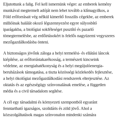
Eljutottunk a falig. Fel kell ismernünk végre: az emberek kemény
munkával megtermelt adóját nem lehet tovább a klímagyilkos, a
Föld erőforrásait vég nélkül kimerítő fosszilis cégekbe, az emberek
millióinak halálát okozó légszennyezést egyre súlyosbító
iparágakba, a biológiai sokféleséget pusztító és pazarló
tömegtermelésbe, az erdőirtásokért is felelős nagyüzemi vegyszeres
mezőgazdálkodásba önteni.
A biztonságos jövőnk záloga a helyi termelési- és ellátási láncok
kiépítése, az erőforrástakarékosság, a természeti kincseink
védelme, az energiahatékonyság és a helyi megújulóenergia-
beruházások támogatása, a tiszta közösségi közlekedés fejlesztése,
a helyi ökológiai mezőgazdálkodási rendszerek elterjesztése. Az
oktatás és az egészségügy színvonalának emelése, a független
média és a civil társadalom segítése.
A cél egy társadalmi és környezeti szempontból egyaránt
fenntartható igazságos, szolidáris és zöld jövő. Ahol a
közszolgáltatások magas színvonalon mindenki számára