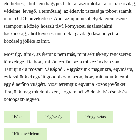
elérhetőek, ahol nem hagyjuk hátra a rászorulókat, ahol az élővilág,
védelme, levegő, a termőtalaj, az édesvíz tisztasága többet számít,
mint a GDP növekedése. Ahol az új munkahelyek teremtésénél
szempont a közép-hosszú távú környezeti és társadalmi
hasznosság, ahol kevesek önérdekű gazdagodása helyett a
közösség jólléte számít.
Most úgy tűnik, az életünk nem más, mint sérülékeny rendszerek
tömkelege. De hogy mi jön ezután, az a mi kezünkben van.
Tanuljunk a mostani válságból. Vigyázzunk magunkra, egymásra,
és kezdjünk el együtt gondolkodni azon, hogy mit tudunk tenni
egy élhetőbb világért. Most teremtjük együtt a közös jövőnket.
Tegyünk meg mindent azért, hogy minél zöldebb, békésebb és
boldogabb legyen!
#
Béke
#
Egészség
#
Fogyasztás
#
Klímavédelem