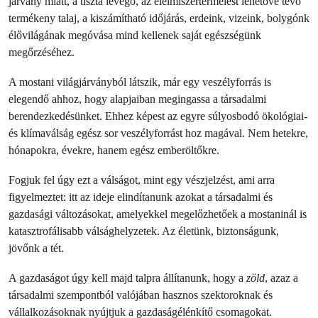
járvány miatt, a tiszta levegő, az élelmiszertermelést lehetővé tevő
termékeny talaj, a kiszámítható időjárás, erdeink, vizeink, bolygónk
élővilágának megóvása mind kellenek saját egészségünk
megőrzéséhez.
A mostani világjárványból látszik, már egy veszélyforrás is
elegendő ahhoz, hogy alapjaiban megingassa a társadalmi
berendezkedésünket. Ehhez képest az egyre súlyosbodó ökológiai-
és klímaválság egész sor veszélyforrást hoz magával. Nem hetekre,
hónapokra, évekre, hanem egész emberöltőkre.
Fogjuk fel úgy ezt a válságot, mint egy vészjelzést, ami arra
figyelmeztet: itt az ideje elindítanunk azokat a társadalmi és
gazdasági változásokat, amelyekkel megelőzhetőek a mostaninál is
katasztrofálisabb válsághelyzetek. Az életünk, biztonságunk,
jövőnk a tét.
A gazdaságot úgy kell majd talpra állítanunk, hogy a
zöld
, azaz a
társadalmi szempontból valójában hasznos szektoroknak és
vállalkozásoknak nyújtjuk a gazdaságélénkítő csomagokat.