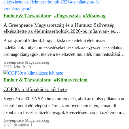
Ember & Társadalom
Fogyasztás
Műanyag
A Greenpeace Magyarország és a Humusz Szövetség
elkészítette az élelmiszerboltok 2026-os műanyag- és
szemétrangsorát
A rangsorból kiderül, hogy a kiskereskedelmi élelmiszer-
üzletláncok milyen intézkedéseket tesznek az egyszer használatos
csomagolóanyagok, illetve a keletkezett hulladék minimalizálásáért
és hasznosításáért.
Greenpeace Magyarország
2026. február 10.
Ember & Társadalom
Klímavédelem
COP30: a klímakáosz két hete
Véget ért a 30. ENSZ klímakonferencia, ahol az utolsó pillanatban
sikerült némi előrelépést elérni az erdővédelem terén, elmaradt
azonban a fosszilis tüzelőanyagok kivezetésére vonatkozó érdemi
megállapodás.
Greenpeace Magyarország
2025. december 1.