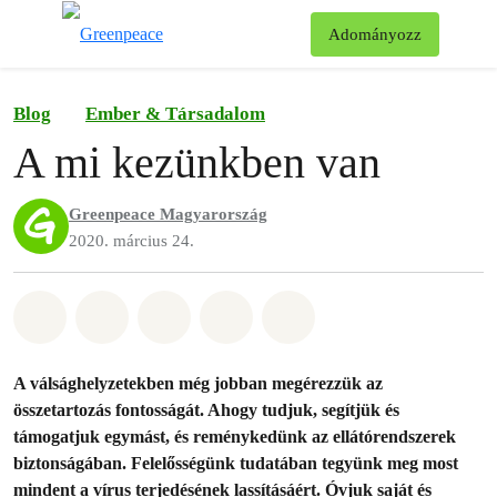
Ke
Adományozz
Menü
Blog
Ember & Társadalom
A mi kezünkben van
Greenpeace Magyarország
2020. március 24.
Megosztás itt: Whatsapp
Megosztás itt: Facebook
Megosztás itt: Twitter
Megosztás itt: Email
Share on Bluesky
A válsághelyzetekben még jobban megérezzük az
összetartozás fontosságát. Ahogy tudjuk, segítjük és
támogatjuk egymást, és reménykedünk az ellátórendszerek
biztonságában. Felelősségünk tudatában tegyünk meg most
mindent a vírus terjedésének lassításáért. Óvjuk saját és