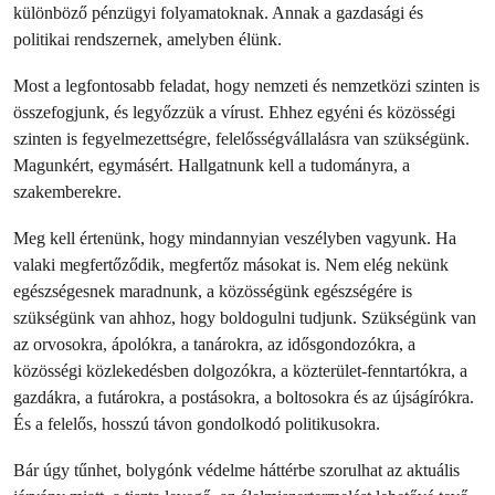
különböző pénzügyi folyamatoknak. Annak a gazdasági és
politikai rendszernek, amelyben élünk.
Most a legfontosabb feladat, hogy nemzeti és nemzetközi szinten is
összefogjunk, és legyőzzük a vírust. Ehhez egyéni és közösségi
szinten is fegyelmezettségre, felelősségvállalásra van szükségünk.
Magunkért, egymásért. Hallgatnunk kell a tudományra, a
szakemberekre.
Meg kell értenünk, hogy mindannyian veszélyben vagyunk. Ha
valaki megfertőződik, megfertőz másokat is. Nem elég nekünk
egészségesnek maradnunk, a közösségünk egészségére is
szükségünk van ahhoz, hogy boldogulni tudjunk. Szükségünk van
az orvosokra, ápolókra, a tanárokra, az idősgondozókra, a
közösségi közlekedésben dolgozókra, a közterület-fenntartókra, a
gazdákra, a futárokra, a postásokra, a boltosokra és az újságírókra.
És a felelős, hosszú távon gondolkodó politikusokra.
Bár úgy tűnhet, bolygónk védelme háttérbe szorulhat az aktuális