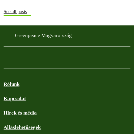
See all posts
Greenpeace Magyarország
Rólunk
Kapcsolat
Hírek és média
Álláslehetőségek