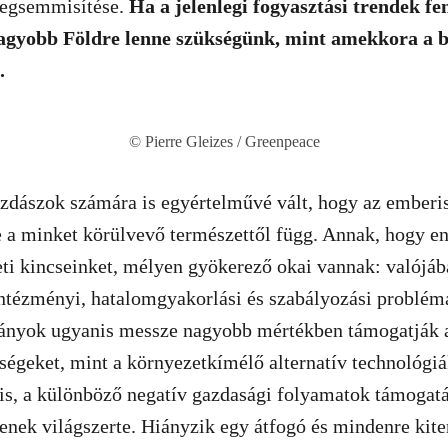
megsemmisítése.
Ha a jelenlegi fogyasztási trendek 
nagyobb Földre lenne szükségünk, mint amekkora a 
.
© Pierre Gleizes / Greenpeace
zdászok számára is egyértelművé vált, hogy az emberis
e a minket körülvevő természettől függ. Annak, hogy en
ti kincseinket, mélyen gyökerező okai vannak: valójáb
intézményi, hatalomgyakorlási és szabályozási problém
nyok ugyanis messze nagyobb mértékben támogatják a
ségeket, mint a környezetkímélő alternatív technológiá
 is, a különböző negatív gazdasági folyamatok támogatá
öltenek világszerte. Hiányzik egy átfogó és mindenre kit