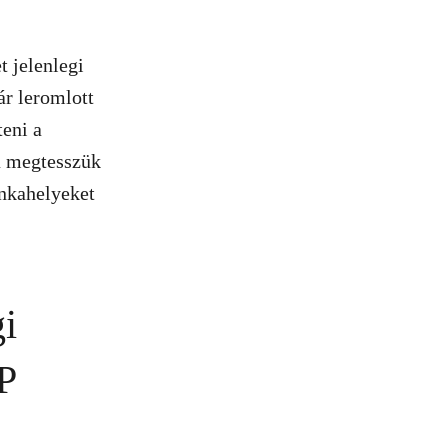
 jelenlegi
ár leromlott
teni a
Ha megtesszük
unkahelyeket
gi
P