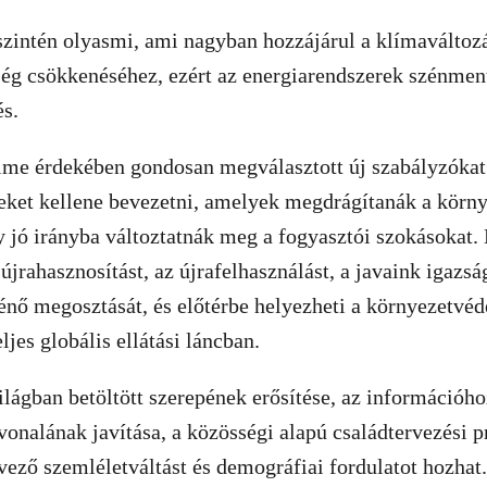
zintén olyasmi, ami nagyban hozzájárul a klímaváltoz
ség csökkenéséhez, ezért az energiarendszerek szénment
és.
lme érdekében gondosan megválasztott új szabályzókat
eket kellene bevezetni, amelyek megdrágítanák a körn
y jó irányba változtatnák meg a fogyasztói szokásokat.
 újrahasznosítást, az újrafelhasználást, a javaink igazs
énő megosztását, és előtérbe helyezheti a környezetvé
jes globális ellátási láncban.
lágban betöltött szerepének erősítése, az információho
nvonalának javítása, a közösségi alapú családtervezési
dvező szemléletváltást és demográfiai fordulatot hozhat