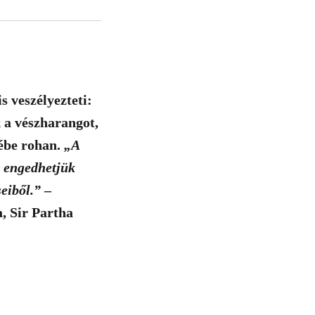
s veszélyezteti:
 a vészharangot,
tébe rohan.
„A
m engedhetjük
eiből.”
–
, Sir Partha