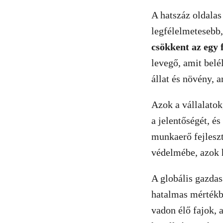
A hatszáz oldalas 
legfélelmetesebb,
csökkent az egy 
levegő, amit belé
állat és növény, 
Azok a vállalatok
a jelentőségét, é
munkaerő fejleszt
védelmébe, azok h
A globális gazda
hatalmas mértékbe
vadon élő fajok, 