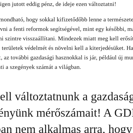
gen jutott eddig pénz, de ideje ezen változtatni!
ondható, hogy sokkal kifizetődőbb lenne a természetet
ni a fenti reformok segítségével, mint egy későbbi, m
ni szintre visszaállítani. Mindezek miatt meg kell erősí
területek védelmét és növelni kell a kiterjedésüket. 
t, az további gazdasági hasznokkal is jár, például új m
ti a szegények számát a világban.
ell változtatnunk a gazdasá
ményünk mérőszámait! A GD
n nem alkalmas arra, hogy