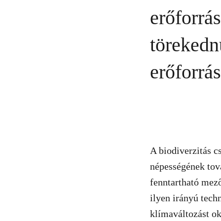
erőforrás
törekedn
erőforrá
A biodiverzitás c
népességének tov
fenntartható mező
ilyen irányú tech
klímaváltozást ok