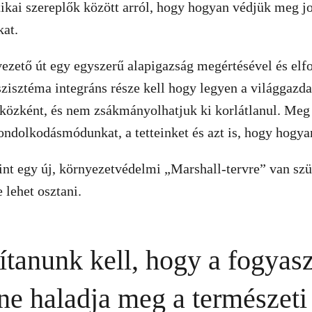
tikai szereplők között arról, hogy hogyan védjük meg j
kat.
ezető út egy egyszerű alapigazság megértésével és elf
szisztéma integráns része kell hogy legyen a világgaz
közként, és nem zsákmányolhatjuk ki korlátlanul. Meg 
ondolkodásmódunkat, a tetteinket és azt is, hogy hogya
int egy új, környezetvédelmi „Marshall-tervre” van sz
 lehet osztani.
sítanunk kell, hogy a fogyas
ne haladja meg a természeti