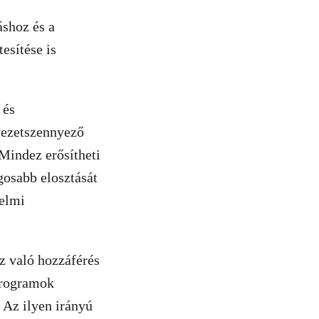
áshoz és a
esítése is
 és
yezetszennyező
 Mindez erősítheti
ágosabb elosztását
delmi
z való hozzáférés
 programok
. Az ilyen irányú