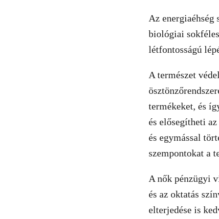
Az energiaéhség s
biológiai sokféle
létfontosságú lép
A természet véde
ösztönzőrendszer
termékeket, és íg
és elősegítheti az
és egymással tört
szempontokat a tel
A nők pénzügyi vi
és az oktatás szí
elterjedése is ke