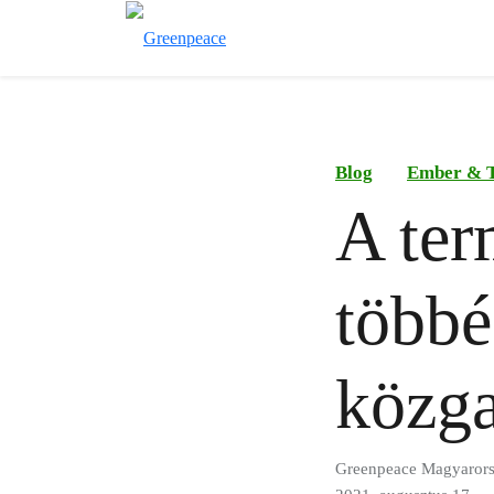
Blog
Ember & 
A ter
többé
közg
Greenpeace Magyaror