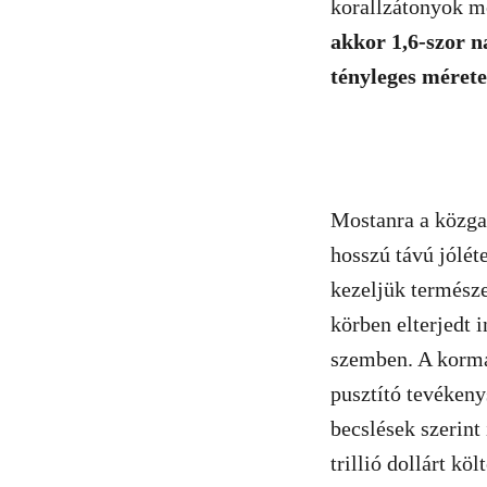
korallzátonyok 
akkor 1,6-szor 
tényleges mérete
Mostanra a közga
hosszú távú jólét
kezeljük természe
körben elterjedt 
szemben. A kormá
pusztító tevékeny
becslések szerint
trillió dollárt k