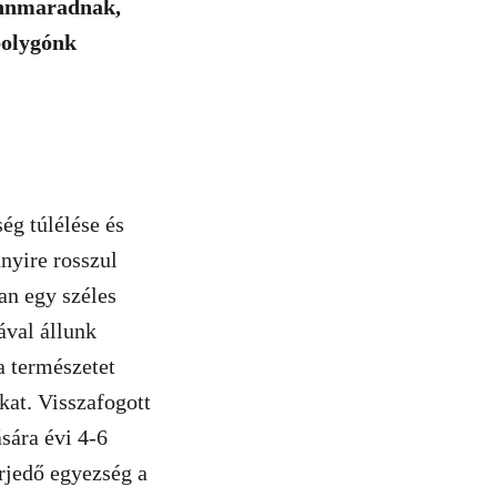
fennmaradnak,
bolygónk
ég túlélése és
nyire rosszul
an egy széles
ával állunk
 természetet
kat. Visszafogott
sára évi 4-6
erjedő egyezség a