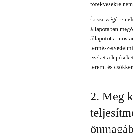
törekvésekre nemi
Összességében elm
állapotában megóv
állapotot a mosta
természetvédelmi 
ezeket a lépéseke
teremt és csökken
2. Meg k
teljesít
önmagába