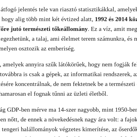
átfogó jelentés tele van riasztó statisztikákkal, amelye
 hogy alig több mint két évtized alatt,
1992 és 2014 kö
főre jutó természeti tőkeállomány
. Ez a víz, amit meg
legezhetünk, a talaj, ami élelmet terem számunkra, és 
amelyen osztozik az emberiség.
, amelyek annyira szűk látókörűek, hogy nem fogják fe
s továbbra is csak a gépek, az informatikai rendszerek, 
ésére koncentrálnak, de nem fektetnek be a természeti
amarosan el fognak tűnni az üzleti életből.
ság GDP-ben mérve ma 14-szer nagyobb, mint 1950-ben 
n nőtt, de ennek a növekedésnek nagy ára volt: a fajok
a tengeri halállományok végzetes kimerítése, az őserdők