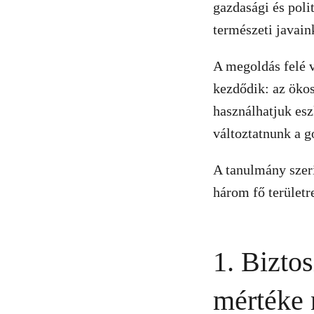
gazdasági és poli
természeti javain
A megoldás felé v
kezdődik: az öko
használhatjuk esz
változtatnunk a g
A tanulmány szer
három fő területre
1. Bizto
mértéke 