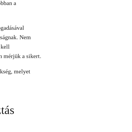
obban a
ogadásával
daságnak. Nem
kell
n mérjük a sikert.
ükség, melyet
ztás