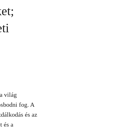
et;
ti
a világ
sbodni fog. A
zdálkodás és az
t és a