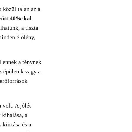
k közül talán az a
zött 40%-kal
ihatunk, a tiszta
minden élőlény,
l ennek a ténynek
az épületek vagy a
 erőforrások
volt. A jólét
 kihalása, a
 kiirtása és a