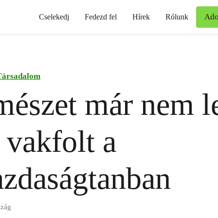
Ad
Cselekedj
Fedezd fel
Hírek
Rólunk
Társadalom
mészet már nem l
 vakfolt a
azdaságtanban
szág