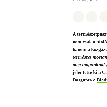
2021. augusztus 17.
Megosztás it
Megosz
A természetpuszt
nem csak a biol
hanem a közgazdá
természet mostan
meg magunknak, h
jelentette ki a 
Dasgupta a
Biod