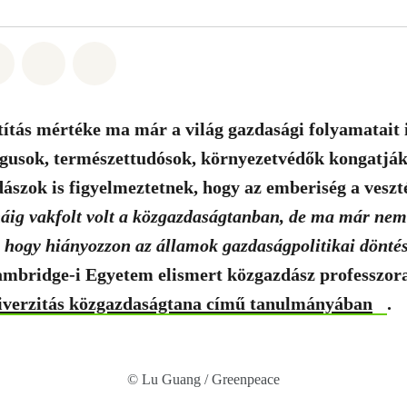
t: Whatsapp
tás itt: Facebook
Megosztás itt: Twitter
Megosztás itt: Email
Share on Bluesky
ítás mértéke ma már a világ gazdasági folyamatait i
ógusok, természettudósok, környezetvédők kongatják
szok is figyelmeztetnek, hogy az emberiség a vesz
áig vakfolt volt a közgazdaságtanban, de ma már ne
ogy hiányozzon az államok gazdaságpolitikai döntés
Cambridge-i Egyetem elismert közgazdász professzora
iverzitás közgazdaságtana című tanulmányában
.
© Lu Guang / Greenpeace