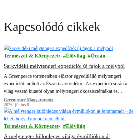
Kapcsolódó cikkek
Természet & Környezet
Élővilág
Óceán
Sarkvidéki mélytengeri expedíció: új fajok a mélyből
A Greenpeace történetében először egyedülálló mélytengeri
expedíciót indított az Északi-sarkvidékre. Az expedíció során a
világ vezető kutatói olyan mélytengeri ökoszisztémákat és
területeket tártak fel, amelyek mindezidáig rejtve voltak az
Greenpeace Magyarország
2026. június 8.
ember…
Természet & Környezet
Élővilág
A mélytenger különleges világa évmilliókon át