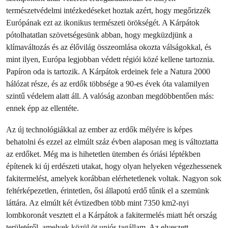
természetvédelmi intézkedéseket hoztak azért, hogy megőrizzék
Európának ezt az ikonikus természeti örökségét. A Kárpátok
pótolhatatlan szövetségesünk abban, hogy megküzdjünk a
klímaváltozás és az élővilág összeomlása okozta válságokkal, és
mint ilyen, Európa legjobban védett régiói közé kellene tartoznia.
Papíron oda is tartozik. A Kárpátok erdeinek fele a Natura 2000
hálózat része, és az erdők többsége a 90-es évek óta valamilyen
szintű védelem alatt áll. A valóság azonban megdöbbentően más:
ennek épp az ellentéte.
Az új technológiákkal az ember az erdők mélyére is képes
behatolni és ezzel az elmúlt száz évben alaposan meg is változtatta
az erdőket. Még ma is hihetetlen ütemben és óriási léptékben
építenek ki új erdészeti utakat, hogy olyan helyeken végezhessenek
fakitermelést, amelyek korábban elérhetetlenek voltak. Nagyon sok
feltérképezetlen, érintetlen, ősi állapotú erdő tűnik el a szemünk
láttára. Az elmúlt két évtizedben több mint 7350 km2-nyi
lombkoronát vesztett el a Kárpátok a fakitermelés miatt hét ország
területéről, amelyek közül öt uniós tagállam. Az elveszett