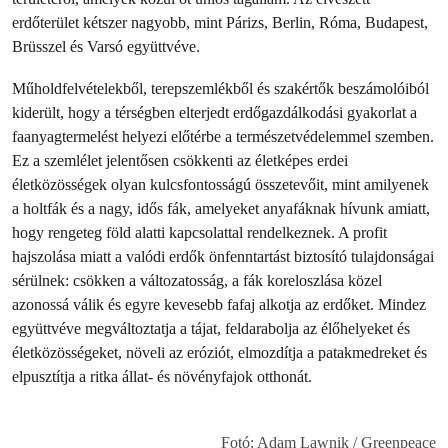
erdőterület kétszer nagyobb, mint Párizs, Berlin, Róma, Budapest,
Brüsszel és Varsó együttvéve.
Műholdfelvételekből, terepszemlékből és szakértők beszámolóiból
kiderült, hogy a térségben elterjedt erdőgazdálkodási gyakorlat a
faanyagtermelést helyezi előtérbe a természetvédelemmel szemben.
Ez a szemlélet jelentősen csökkenti az életképes erdei
életközösségek olyan kulcsfontosságú összetevőit, mint amilyenek
a holtfák és a nagy, idős fák, amelyeket anyafáknak hívunk amiatt,
hogy rengeteg föld alatti kapcsolattal rendelkeznek. A profit
hajszolása miatt a valódi erdők önfenntartást biztosító tulajdonságai
sérülnek: csökken a változatosság, a fák koreloszlása közel
azonossá válik és egyre kevesebb fafaj alkotja az erdőket. Mindez
együttvéve megváltoztatja a tájat, feldarabolja az élőhelyeket és
életközösségeket, növeli az eróziót, elmozdítja a patakmedreket és
elpusztítja a ritka állat- és növényfajok otthonát.
Fotó: Adam Lawnik / Greenpeace