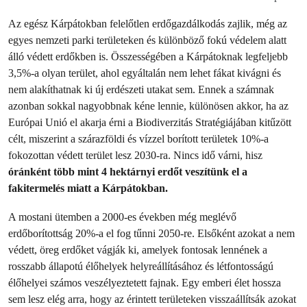
Az egész Kárpátokban felelőtlen erdőgazdálkodás zajlik, még az
egyes nemzeti parki területeken és különböző fokú védelem alatt
álló védett erdőkben is. Összességében a Kárpátoknak legfeljebb
3,5%-a olyan terület, ahol egyáltalán nem lehet fákat kivágni és
nem alakíthatnak ki új erdészeti utakat sem. Ennek a számnak
azonban sokkal nagyobbnak kéne lennie, különösen akkor, ha az
Európai Unió el akarja érni a Biodiverzitás Stratégiájában kitűzött
célt, miszerint a szárazföldi és vízzel borított területek 10%-a
fokozottan védett terület lesz 2030-ra. Nincs idő várni, hisz
óránként több mint 4 hektárnyi erdőt veszítünk el a
fakitermelés miatt a Kárpátokban.
A mostani ütemben a 2000-es években még meglévő
erdőborítottság 20%-a el fog tűnni 2050-re. Elsőként azokat a nem
védett, öreg erdőket vágják ki, amelyek fontosak lennének a
rosszabb állapotú élőhelyek helyreállításához és létfontosságú
élőhelyei számos veszélyeztetett fajnak. Egy emberi élet hossza
sem lesz elég arra, hogy az érintett területeken visszaállítsák azokat