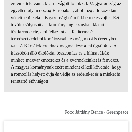
erdeink tele vannak tarra vágott foltokkal. Magyarország az
egyetlen olyan ország Európában, ahol még a fokozottan
védett területeken is gazdasági célú fakitermelés zajlik. Ezt
tovább súlyosbítja a kormány augusztusban kiadott
tűzifarendelete, ami fellazította a fakitermelés
természetvédelmi korlátozásait, és még most is érvényben
van. A Kárpátok erdeinek megmentése a mi ügyünk is. A
küszöbön álló ökológiai összeomlás és a klímaválság
minket, magyar embereket és a gyermekeinket is fenyeget.
A magyar kormánynak ezért mindent el kell követnie, hogy
a rombolás helyett óvja és védje az erdeinket és a minket is
fenntartó élővilágot!
Fotó: Járdány Bence / Greenpeace