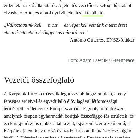
erdeinek riasztó állapotáról. A jelentés vezetői összefoglalója alább
olvasható. A teljes angol nyelvű jelentés
itt található
.
„Változtatnunk kell — most — és véget kell vetnünk a természet
elleni értelmetlen és öngyilkos háborúnak.”
António Guterres, ENSZ-főtitkár
Fotó: Adam Lawnik / Greenpeace
Vezetői összefoglaló
A Kárpátok Európa második leghosszabb hegyvonulata, amely
fenséges erdeivel és egyedülálló élővilágával létfontosságú
természeti terület egész Európa számára. Egy olyan földrészen,
amelynek csupán egyharmadát borítják összefüggő fás területek, és
ezek nagy része is ember által kezelt, egyszerű szerkezetű erdő, a
Kárpátok jelentik az utolsó ősi vadont a skandináv és orosz tajgán