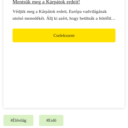
Mentsük meg a Kárpátok erdeit!
Védjük meg a Kárpátok erdeit, Európa vadvilágának
utolsó menedékét. Állj ki azért, hogy betiltsák a felelőtlen
fakitermelést és az új erdészeti utak létesítését a Kárpátok
erdeiben!
Cselekszem
#
Élővilág
#
Erdő