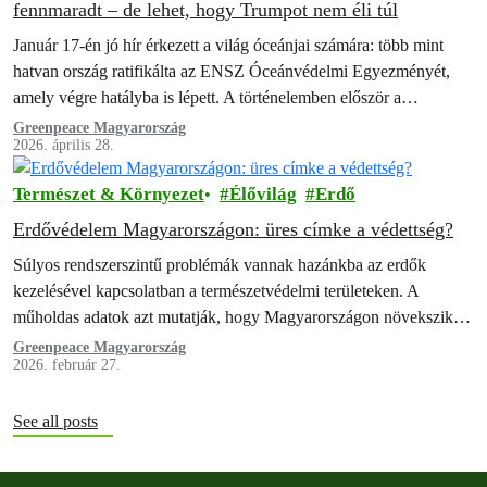
fennmaradt – de lehet, hogy Trumpot nem éli túl
Január 17-én jó hír érkezett a világ óceánjai számára: több mint
hatvan ország ratifikálta az ENSZ Óceánvédelmi Egyezményét,
amely végre hatályba is lépett. A történelemben először a
kormányok tengeri védett…
Greenpeace Magyarország
2026. április 28.
Természet & Környezet
Élővilág
Erdő
Erdővédelem Magyarországon: üres címke a védettség?
Súlyos rendszerszintű problémák vannak hazánkba az erdők
kezelésével kapcsolatban a természetvédelmi területeken. A
műholdas adatok azt mutatják, hogy Magyarországon növekszik a
fakitermelés azokban az erdőkben, amelyeket elvileg az Európai
Greenpeace Magyarország
2026. február 27.
Unió…
See all posts