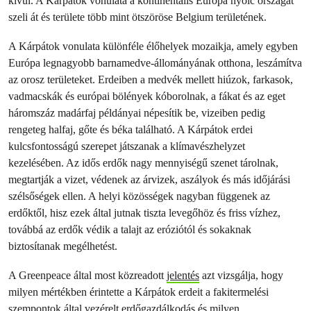
kívül. A Kárpátok vonulata a kontinentális Európa nyolc országát
szeli át és területe több mint ötszöröse Belgium területének.
A Kárpátok vonulata különféle élőhelyek mozaikja, amely egyben
Európa legnagyobb barnamedve-állományának otthona, leszámítva
az orosz területeket. Erdeiben a medvék mellett hiúzok, farkasok,
vadmacskák és európai bölények kóborolnak, a fákat és az eget
háromszáz madárfaj példányai népesítik be, vizeiben pedig
rengeteg halfaj, gőte és béka található. A Kárpátok erdei
kulcsfontosságú szerepet játszanak a klímavészhelyzet
kezelésében. Az idős erdők nagy mennyiségű szenet tárolnak,
megtartják a vizet, védenek az árvizek, aszályok és más időjárási
szélsőségek ellen. A helyi közösségek nagyban függenek az
erdőktől, hisz ezek által jutnak tiszta levegőhöz és friss vízhez,
továbbá az erdők védik a talajt az eróziótól és sokaknak
biztosítanak megélhetést.
A Greenpeace által most közreadott
jelentés
azt vizsgálja, hogy
milyen mértékben érintette a Kárpátok erdeit a fakitermelési
szempontok által vezérelt erdőgazdálkodás és milyen