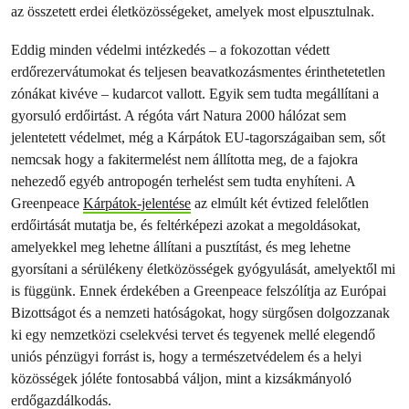
az összetett erdei életközösségeket, amelyek most elpusztulnak.
Eddig minden védelmi intézkedés – a fokozottan védett
erdőrezervátumokat és teljesen beavatkozásmentes érinthetetetlen
zónákat kivéve – kudarcot vallott. Egyik sem tudta megállítani a
gyorsuló erdőirtást. A régóta várt Natura 2000 hálózat sem
jelentetett védelmet, még a Kárpátok EU-tagországaiban sem, sőt
nemcsak hogy a fakitermelést nem állította meg, de a fajokra
nehezedő egyéb antropogén terhelést sem tudta enyhíteni. A
Greenpeace
Kárpátok-jelentése
az elmúlt két évtized felelőtlen
erdőirtását mutatja be, és feltérképezi azokat a megoldásokat,
amelyekkel meg lehetne állítani a pusztítást, és meg lehetne
gyorsítani a sérülékeny életközösségek gyógyulását, amelyektől mi
is függünk. Ennek érdekében a Greenpeace felszólítja az Európai
Bizottságot és a nemzeti hatóságokat, hogy sürgősen dolgozzanak
ki egy nemzetközi cselekvési tervet és tegyenek mellé elegendő
uniós pénzügyi forrást is, hogy a természetvédelem és a helyi
közösségek jóléte fontosabbá váljon, mint a kizsákmányoló
erdőgazdálkodás.