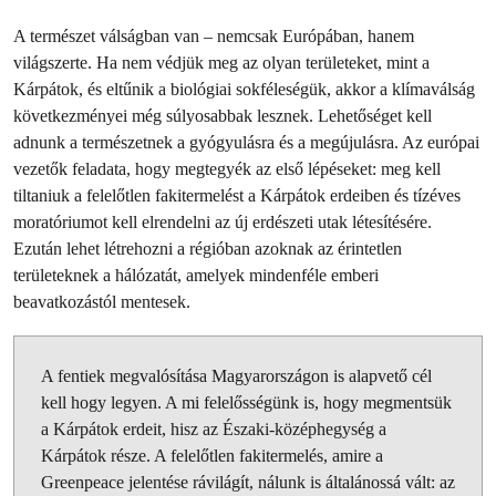
A természet válságban van – nemcsak Európában, hanem
világszerte. Ha nem védjük meg az olyan területeket, mint a
Kárpátok, és eltűnik a biológiai sokféleségük, akkor a klímaválság
következményei még súlyosabbak lesznek. Lehetőséget kell
adnunk a természetnek a gyógyulásra és a megújulásra. Az európai
vezetők feladata, hogy megtegyék az első lépéseket: meg kell
tiltaniuk a felelőtlen fakitermelést a Kárpátok erdeiben és tízéves
moratóriumot kell elrendelni az új erdészeti utak létesítésére.
Ezután lehet létrehozni a régióban azoknak az érintetlen
területeknek a hálózatát, amelyek mindenféle emberi
beavatkozástól mentesek.
A fentiek megvalósítása Magyarországon is alapvető cél
kell hogy legyen. A mi felelősségünk is, hogy megmentsük
a Kárpátok erdeit, hisz az Északi-középhegység a
Kárpátok része. A felelőtlen fakitermelés, amire a
Greenpeace jelentése rávilágít, nálunk is általánossá vált: az