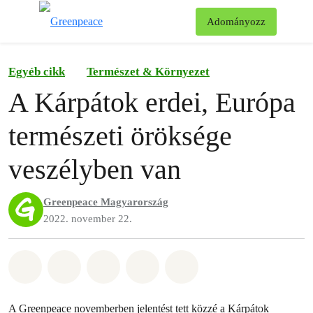
Ke
Adományozz
Menü
Egyéb cikk
Természet & Környezet
A Kárpátok erdei, Európa
természeti öröksége
veszélyben van
Greenpeace Magyarország
2022. november 22.
Megosztás itt: Whatsapp
Megosztás itt: Facebook
Megosztás itt: Twitter
Megosztás itt: Email
Share on Bluesky
A Greenpeace novemberben jelentést tett közzé a Kárpátok