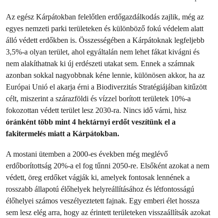
Az egész Kárpátokban felelőtlen erdőgazdálkodás zajlik, még az
egyes nemzeti parki területeken és különböző fokú védelem alatt
álló védett erdőkben is. Összességében a Kárpátoknak legfeljebb
3,5%-a olyan terület, ahol egyáltalán nem lehet fákat kivágni és
nem alakíthatnak ki új erdészeti utakat sem. Ennek a számnak
azonban sokkal nagyobbnak kéne lennie, különösen akkor, ha az
Európai Unió el akarja érni a Biodiverzitás Stratégiájában kitűzött
célt, miszerint a szárazföldi és vízzel borított területek 10%-a
fokozottan védett terület lesz 2030-ra. Nincs idő várni, hisz
óránként több mint 4 hektárnyi erdőt veszítünk el a
fakitermelés miatt a Kárpátokban.
A mostani ütemben a 2000-es években még meglévő
erdőborítottság 20%-a el fog tűnni 2050-re. Elsőként azokat a nem
védett, öreg erdőket vágják ki, amelyek fontosak lennének a
rosszabb állapotú élőhelyek helyreállításához és létfontosságú
élőhelyei számos veszélyeztetett fajnak. Egy emberi élet hossza
sem lesz elég arra, hogy az érintett területeken visszaállítsák azokat