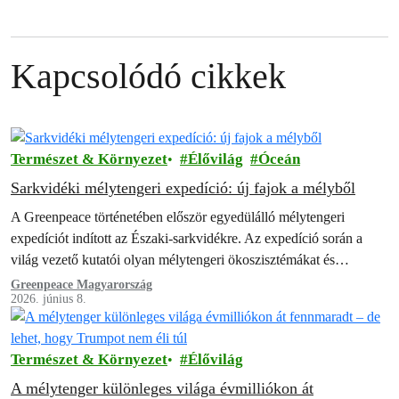
Kapcsolódó cikkek
Természet & Környezet
Élővilág
Óceán
Sarkvidéki mélytengeri expedíció: új fajok a mélyből
A Greenpeace történetében először egyedülálló mélytengeri
expedíciót indított az Északi-sarkvidékre. Az expedíció során a
világ vezető kutatói olyan mélytengeri ökoszisztémákat és
területeket tártak fel, amelyek mindezidáig rejtve voltak az
Greenpeace Magyarország
2026. június 8.
ember…
Természet & Környezet
Élővilág
A mélytenger különleges világa évmilliókon át