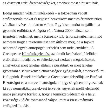
az összetett erdei életközösségeket, amelyek most elpusztulnak.
Eddig minden védelmi intézkedés – a fokozottan védett
erdőrezervátumokat és teljesen beavatkozásmentes érinthetetetlen
zónákat kivéve – kudarcot vallott. Egyik sem tudta megállítani a
gyorsuló erdőirtást. A régóta várt Natura 2000 hálózat sem
jelentetett védelmet, még a Kárpátok EU-tagországaiban sem, sőt
nemcsak hogy a fakitermelést nem állította meg, de a fajokra
nehezedő egyéb antropogén terhelést sem tudta enyhíteni. A
Greenpeace
Kárpátok-jelentése
az elmúlt két évtized felelőtlen
erdőirtását mutatja be, és feltérképezi azokat a megoldásokat,
amelyekkel meg lehetne állítani a pusztítást, és meg lehetne
gyorsítani a sérülékeny életközösségek gyógyulását, amelyektől mi
is függünk. Ennek érdekében a Greenpeace felszólítja az Európai
Bizottságot és a nemzeti hatóságokat, hogy sürgősen dolgozzanak
ki egy nemzetközi cselekvési tervet és tegyenek mellé elegendő
uniós pénzügyi forrást is, hogy a természetvédelem és a helyi
közösségek jóléte fontosabbá váljon, mint a kizsákmányoló
erdőgazdálkodás.