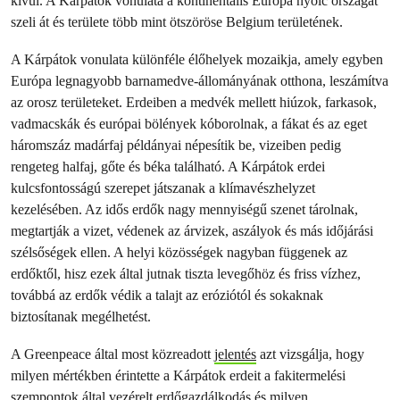
kívül. A Kárpátok vonulata a kontinentális Európa nyolc országát
szeli át és területe több mint ötszöröse Belgium területének.
A Kárpátok vonulata különféle élőhelyek mozaikja, amely egyben
Európa legnagyobb barnamedve-állományának otthona, leszámítva
az orosz területeket. Erdeiben a medvék mellett hiúzok, farkasok,
vadmacskák és európai bölények kóborolnak, a fákat és az eget
háromszáz madárfaj példányai népesítik be, vizeiben pedig
rengeteg halfaj, gőte és béka található. A Kárpátok erdei
kulcsfontosságú szerepet játszanak a klímavészhelyzet
kezelésében. Az idős erdők nagy mennyiségű szenet tárolnak,
megtartják a vizet, védenek az árvizek, aszályok és más időjárási
szélsőségek ellen. A helyi közösségek nagyban függenek az
erdőktől, hisz ezek által jutnak tiszta levegőhöz és friss vízhez,
továbbá az erdők védik a talajt az eróziótól és sokaknak
biztosítanak megélhetést.
A Greenpeace által most közreadott
jelentés
azt vizsgálja, hogy
milyen mértékben érintette a Kárpátok erdeit a fakitermelési
szempontok által vezérelt erdőgazdálkodás és milyen