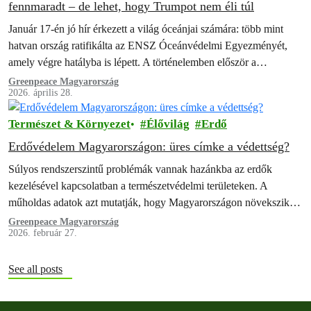
fennmaradt – de lehet, hogy Trumpot nem éli túl
Január 17-én jó hír érkezett a világ óceánjai számára: több mint
hatvan ország ratifikálta az ENSZ Óceánvédelmi Egyezményét,
amely végre hatályba is lépett. A történelemben először a
kormányok tengeri védett…
Greenpeace Magyarország
2026. április 28.
Természet & Környezet
Élővilág
Erdő
Erdővédelem Magyarországon: üres címke a védettség?
Súlyos rendszerszintű problémák vannak hazánkba az erdők
kezelésével kapcsolatban a természetvédelmi területeken. A
műholdas adatok azt mutatják, hogy Magyarországon növekszik a
fakitermelés azokban az erdőkben, amelyeket elvileg az Európai
Greenpeace Magyarország
2026. február 27.
Unió…
See all posts