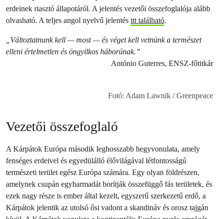
erdeinek riasztó állapotáról. A jelentés vezetői összefoglalója alább
olvasható. A teljes angol nyelvű jelentés
itt található
.
„Változtatnunk kell — most — és véget kell vetnünk a természet
elleni értelmetlen és öngyilkos háborúnak.”
António Guterres, ENSZ-főtitkár
Fotó: Adam Lawnik / Greenpeace
Vezetői összefoglaló
A Kárpátok Európa második leghosszabb hegyvonulata, amely
fenséges erdeivel és egyedülálló élővilágával létfontosságú
természeti terület egész Európa számára. Egy olyan földrészen,
amelynek csupán egyharmadát borítják összefüggő fás területek, és
ezek nagy része is ember által kezelt, egyszerű szerkezetű erdő, a
Kárpátok jelentik az utolsó ősi vadont a skandináv és orosz tajgán