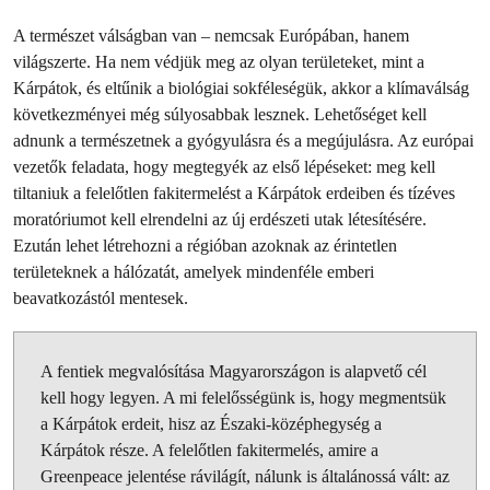
A természet válságban van – nemcsak Európában, hanem
világszerte. Ha nem védjük meg az olyan területeket, mint a
Kárpátok, és eltűnik a biológiai sokféleségük, akkor a klímaválság
következményei még súlyosabbak lesznek. Lehetőséget kell
adnunk a természetnek a gyógyulásra és a megújulásra. Az európai
vezetők feladata, hogy megtegyék az első lépéseket: meg kell
tiltaniuk a felelőtlen fakitermelést a Kárpátok erdeiben és tízéves
moratóriumot kell elrendelni az új erdészeti utak létesítésére.
Ezután lehet létrehozni a régióban azoknak az érintetlen
területeknek a hálózatát, amelyek mindenféle emberi
beavatkozástól mentesek.
A fentiek megvalósítása Magyarországon is alapvető cél
kell hogy legyen. A mi felelősségünk is, hogy megmentsük
a Kárpátok erdeit, hisz az Északi-középhegység a
Kárpátok része. A felelőtlen fakitermelés, amire a
Greenpeace jelentése rávilágít, nálunk is általánossá vált: az