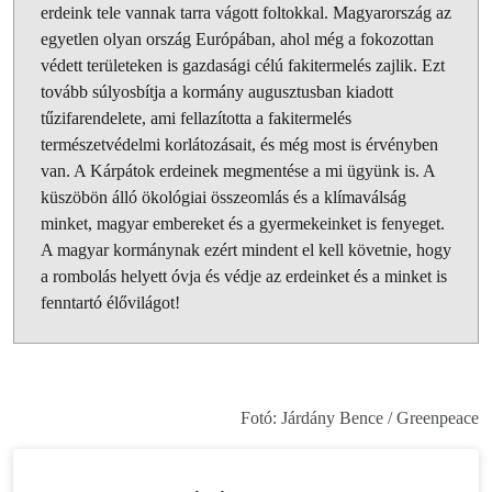
erdeink tele vannak tarra vágott foltokkal. Magyarország az
egyetlen olyan ország Európában, ahol még a fokozottan
védett területeken is gazdasági célú fakitermelés zajlik. Ezt
tovább súlyosbítja a kormány augusztusban kiadott
tűzifarendelete, ami fellazította a fakitermelés
természetvédelmi korlátozásait, és még most is érvényben
van. A Kárpátok erdeinek megmentése a mi ügyünk is. A
küszöbön álló ökológiai összeomlás és a klímaválság
minket, magyar embereket és a gyermekeinket is fenyeget.
A magyar kormánynak ezért mindent el kell követnie, hogy
a rombolás helyett óvja és védje az erdeinket és a minket is
fenntartó élővilágot!
Fotó: Járdány Bence / Greenpeace