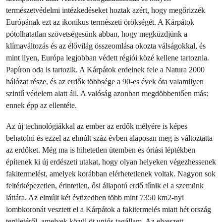
természetvédelmi intézkedéseket hoztak azért, hogy megőrizzék
Európának ezt az ikonikus természeti örökségét. A Kárpátok
pótolhatatlan szövetségesünk abban, hogy megküzdjünk a
klímaváltozás és az élővilág összeomlása okozta válságokkal, és
mint ilyen, Európa legjobban védett régiói közé kellene tartoznia.
Papíron oda is tartozik. A Kárpátok erdeinek fele a Natura 2000
hálózat része, és az erdők többsége a 90-es évek óta valamilyen
szintű védelem alatt áll. A valóság azonban megdöbbentően más:
ennek épp az ellentéte.
Az új technológiákkal az ember az erdők mélyére is képes
behatolni és ezzel az elmúlt száz évben alaposan meg is változtatta
az erdőket. Még ma is hihetetlen ütemben és óriási léptékben
építenek ki új erdészeti utakat, hogy olyan helyeken végezhessenek
fakitermelést, amelyek korábban elérhetetlenek voltak. Nagyon sok
feltérképezetlen, érintetlen, ősi állapotú erdő tűnik el a szemünk
láttára. Az elmúlt két évtizedben több mint 7350 km2-nyi
lombkoronát vesztett el a Kárpátok a fakitermelés miatt hét ország
területéről, amelyek közül öt uniós tagállam. Az elveszett