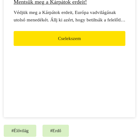
Mentsük meg a Kárpátok erdeit!
Védjük meg a Kárpátok erdeit, Európa vadvilágának
utolsó menedékét. Állj ki azért, hogy betiltsák a felelőtlen
fakitermelést és az új erdészeti utak létesítését a Kárpátok
erdeiben!
Cselekszem
#
Élővilág
#
Erdő