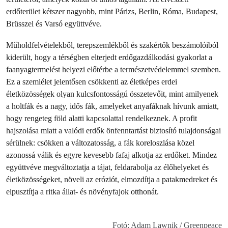
erdőterület kétszer nagyobb, mint Párizs, Berlin, Róma, Budapest,
Brüsszel és Varsó együttvéve.
Műholdfelvételekből, terepszemlékből és szakértők beszámolóiból
kiderült, hogy a térségben elterjedt erdőgazdálkodási gyakorlat a
faanyagtermelést helyezi előtérbe a természetvédelemmel szemben.
Ez a szemlélet jelentősen csökkenti az életképes erdei
életközösségek olyan kulcsfontosságú összetevőit, mint amilyenek
a holtfák és a nagy, idős fák, amelyeket anyafáknak hívunk amiatt,
hogy rengeteg föld alatti kapcsolattal rendelkeznek. A profit
hajszolása miatt a valódi erdők önfenntartást biztosító tulajdonságai
sérülnek: csökken a változatosság, a fák koreloszlása közel
azonossá válik és egyre kevesebb fafaj alkotja az erdőket. Mindez
együttvéve megváltoztatja a tájat, feldarabolja az élőhelyeket és
életközösségeket, növeli az eróziót, elmozdítja a patakmedreket és
elpusztítja a ritka állat- és növényfajok otthonát.
Fotó: Adam Lawnik / Greenpeace