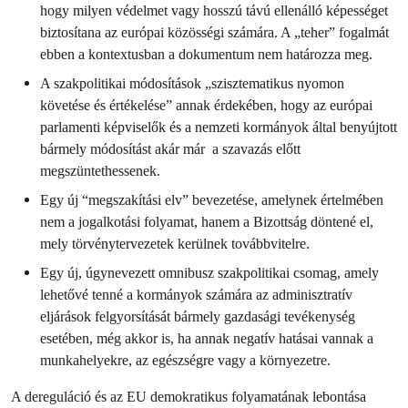
hogy milyen védelmet vagy hosszú távú ellenálló képességet
biztosítana az európai közösségi számára. A „teher” fogalmát
ebben a kontextusban a dokumentum nem határozza meg.
A szakpolitikai módosítások „szisztematikus nyomon
követése és értékelése” annak érdekében, hogy az európai
parlamenti képviselők és a nemzeti kormányok által benyújtott
bármely módosítást akár már a szavazás előtt
megszüntethessenek.
Egy új “megszakítási elv” bevezetése, amelynek értelmében
nem a jogalkotási folyamat, hanem a Bizottság döntené el,
mely törvénytervezetek kerülnek továbbvitelre.
Egy új, úgynevezett omnibusz szakpolitikai csomag, amely
lehetővé tenné a kormányok számára az adminisztratív
eljárások felgyorsítását bármely gazdasági tevékenység
esetében, még akkor is, ha annak negatív hatásai vannak a
munkahelyekre, az egészségre vagy a környezetre.
A dereguláció és az EU demokratikus folyamatának lebontása