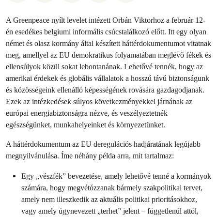
A Greenpeace nyílt levelet intézett Orbán Viktorhoz a február 12-
én esedékes belgiumi informális csúcstalálkozó előtt. Itt egy olyan
német és olasz kormány által készített háttérdokumentumot vitatnak
meg, amellyel az EU demokratikus folyamatában meglévő fékek és
ellensúlyok közül sokat lebontanának. Lehetővé tennék, hogy az
amerikai érdekek és globális vállalatok a hosszú távú biztonságunk
és közösségeink ellenálló képességének rovására gazdagodjanak.
Ezek az intézkedések súlyos következményekkel járnának az
európai energiabiztonságra nézve, és veszélyeztetnék
egészségünket, munkahelyeinket és környezetünket.
A háttérdokumentum az EU deregulációs hadjáratának legújabb
megnyilvánulása. Íme néhány példa arra, mit tartalmaz:
Egy „vészfék” bevezetése, amely lehetővé tenné a kormányok
számára, hogy megvétózzanak bármely szakpolitikai tervet,
amely nem illeszkedik az aktuális politikai prioritásokhoz,
vagy amely úgynevezett „terhet” jelent – függetlenül attól,