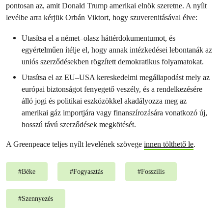
pontosan az, amit Donald Trump amerikai elnök szeretne. A nyílt
levélbe arra kérjük Orbán Viktort, hogy szuverenitásával élve:
Utasítsa el a német–olasz háttérdokumentumot, és
egyértelműen ítélje el, hogy annak intézkedései lebontanák az
uniós szerződésekben rögzített demokratikus folyamatokat.
Utasítsa el az EU–USA kereskedelmi megállapodást mely az
európai biztonságot fenyegető veszély, és a rendelkezésére
álló jogi és politikai eszközökkel akadályozza meg az
amerikai gáz importjára vagy finanszírozására vonatkozó új,
hosszú távú szerződések megkötését.
A Greenpeace teljes nyílt levelének szövege
innen tölthető le
.
#
Béke
#
Fogyasztás
#
Fosszilis
#
Szennyezés