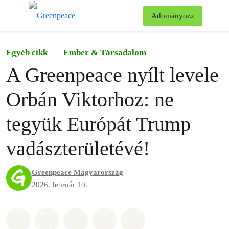
Ke
Adományozz
Menü
Egyéb cikk
Ember & Társadalom
A Greenpeace nyílt levele
Orbán Viktorhoz: ne
tegyük Európát Trump
vadászterületévé!
Greenpeace Magyarország
2026. február 10.
Megosztás itt: Whatsapp
Megosztás itt: Facebook
Megosztás itt: Twitter
Megosztás itt: Email
Share on Bluesky