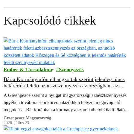
Kapcsolódó cikkek
Ember & Társadalom
Szennyezés
Bár a Kormányinfón elhangzottak szerint jelenleg nincs
határérték feletti azbesztszennyezés az országban, az
utolsó közzétett adatok Kőszegen és Sé községben is
A Greenpeace szerint a nyugat-magyarországi azbesztszennyezés
jelentős határérték feletti szennyezést mutattak
ügyében továbbra sem körvonalazódik a helyzet megnyugtató
megoldása. Bár korábban a kormány a szombathelyi Oladi Plató
teljes kármentesítését ígérte a rákkeltő azbesztet tartalmazó
Greenpeace Magyarország
2026. július 23.
kőzúzaléktól, ám a…