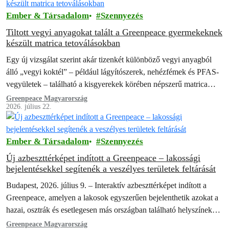
Ember & Társadalom
Szennyezés
Tiltott vegyi anyagokat talált a Greenpeace gyermekeknek
készült matrica tetoválásokban
Egy új vizsgálat szerint akár tizenkét különböző vegyi anyagból
álló „vegyi koktél” – például lágyítószerek, nehézfémek és PFAS-
vegyületek – található a kisgyerekek körében népszerű matrica
tetoválásokban. A Greenpeace és a…
Greenpeace Magyarország
2026. július 22.
Ember & Társadalom
Szennyezés
Új azbeszttérképet indított a Greenpeace – lakossági
bejelentésekkel segítenék a veszélyes területek feltárását
Budapest, 2026. július 9. – Interaktív azbeszttérképet indított a
Greenpeace, amelyen a lakosok egyszerűen bejelenthetik azokat a
hazai, osztrák és esetlegesen más országban található helyszíneket,
ahol azbesztszennyezésre gyanakodnak. A térkép…
Greenpeace Magyarország