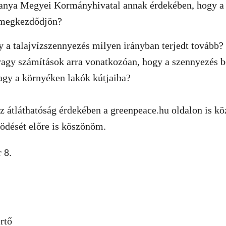
ranya Megyei Kormányhivatal annak érdekében, hogy a
megkezdődjön?
y a talajvízszennyezés milyen irányban terjedt tovább
agy számítások arra vonatkozóan, hogy a szennyezés b
agy a környéken lakók kútjaiba?
z átláthatóság érdekében a greenpeace.hu oldalon is kö
ödését előre is köszönöm.
 8.
rtő