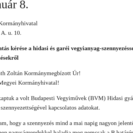
uár 8.
Kormányhivatal
A. u. 10.
tás kérése a hidasi és garéi vegyianyag-szennyezéss
ésekről
váth Zoltán Kormánymegbízott Úr!
 Megyei Kormányhivatal!
aptuk a volt Budapesti Vegyiművek (BVM) Hidasi gyá
 szennyezettségével kapcsolatos adatokat.
tam, hogy a szennyezés mind a mai napig nagyon jelent
en nagyságrendekkel haladja meg nemcsak a B határér