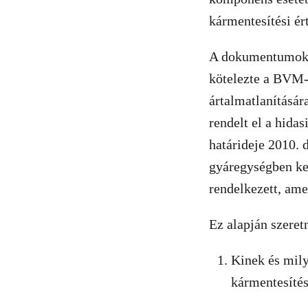
kármentesítési ért
A dokumentumok a
kötelezte a BVM-e
ártalmatlanításá
rendelt el a hidas
határideje 2010. 
gyáregységben kel
rendelkezett, ame
Ez alapján szere
Kinek és milye
kármentesíté