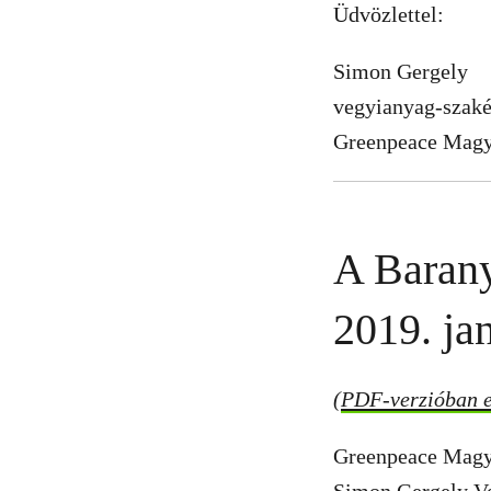
Üdvözlettel:
Simon Gergely
vegyianyag-szaké
Greenpeace Magy
A Barany
2019. ja
(
PDF-verzióban el
Greenpeace Magy