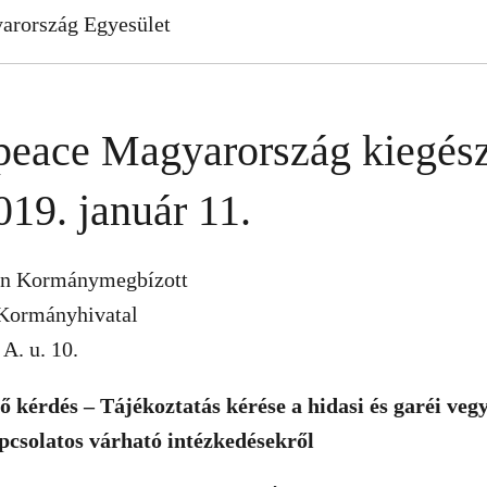
arország Egyesület
eace Magyarország kiegész
019. január 11.
tán Kormánymegbízott
Kormányhivatal
A. u. 10.
ő kérdés – Tájékoztatás kérése a hidasi és garéi veg
pcsolatos várható intézkedésekről