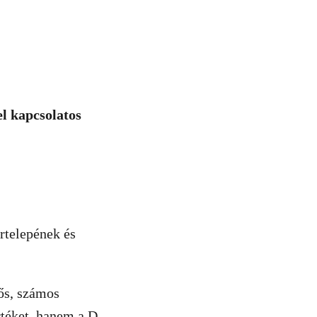
el kapcsolatos
rtelepének és
ős, számos
téket, hanem a D