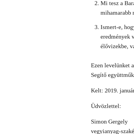
Mi tesz a Ba
mihamarabb 
Ismert-e, hog
eredmények v
élővizekbe, v
Ezen levelünket a
Segítő együttműk
Kelt: 2019. január
Üdvözlettel:
Simon Gergely
vegyianyag-szaké