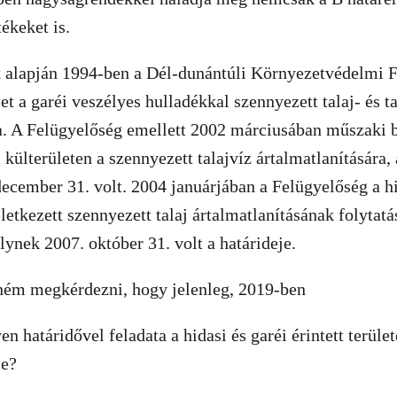
ékeket is.
lapján 1994-ben a Dél-dunántúli Környezetvédelmi F
t a garéi veszélyes hulladékkal szennyezett talaj- és ta
ra. A Felügyelőség emellett 2002 márciusában műszaki 
i külterületen a szennyezett talajvíz ártalmatlanítására
december 31. volt. 2004 januárjában a Felügyelőség a h
etkezett szennyezett talaj ártalmatlanításának folytatás
lynek 2007. október 31. volt a határideje.
tném megkérdezni, hogy jelenleg, 2019-ben
n határidővel feladata a hidasi és garéi érintett terüle
se?