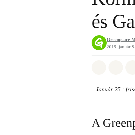
és Ga
Greenpeace M
2019. január 8
Megosztás it
Megosz
Január 25.: fris
A Greenp