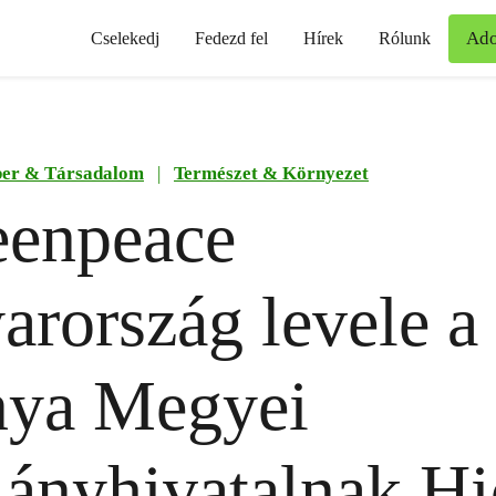
Ad
Cselekedj
Fedezd fel
Hírek
Rólunk
er & Társadalom
|
Természet & Környezet
eenpeace
rország levele a
nya Megyei
ányhivatalnak Hi