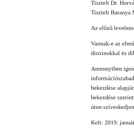
Tisztelt Dr. Hor
Tisztelt Baranya
Az előző leveleme
Vannak-e az elmúl
dioxinokkal és d
Amennyiben igen,
információszabads
bekezdése alapján
bekezdése szerint
úton szíveskedje
Kelt: 2019. január