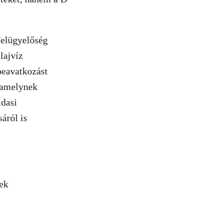
elügyelőség
lajvíz
beavatkozást
, amelynek
idasi
áról is
tek