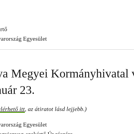
rtő
arország Egyesület
a Megyei Kormányhivatal v
nuár 23.
érhető itt
, az átiratot lásd lejjebb.)
arország Egyesület