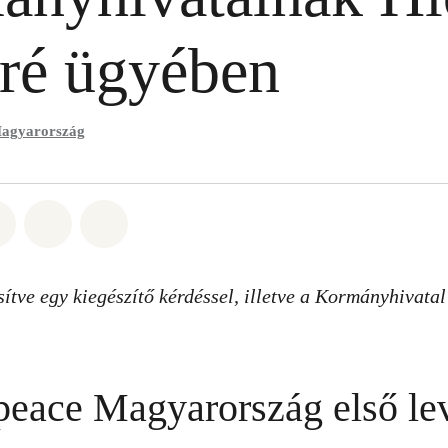
ré ügyében
agyarország
.
t: Whatsapp
tás itt: Facebook
Megosztás itt: Twitter
Megosztás itt: Email
Share on Bluesky
sítve egy kiegészítő kérdéssel, illetve a Kormányhivatal
eace Magyarország első lev