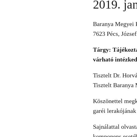
2019. jan
Baranya Megyei 
7623 Pécs, József 
Tárgy: Tájékozta
várható intézked
Tisztelt Dr. Hor
Tisztelt Baranya
Köszönettel megk
garéi lerakójának
Sajnálattal olvas
komponens esetéb