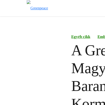
Egyéb cikk
Emb
A Gr
Magya
Bara
Korm