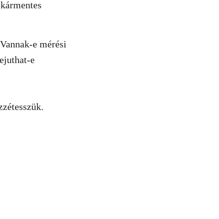
 kármentes
? Vannak-e mérési
ejuthat-e
zzétesszük.