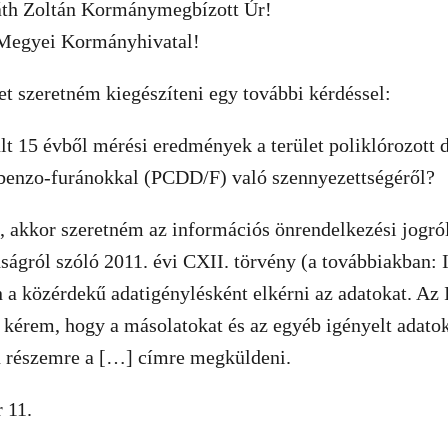
váth Zoltán Kormánymegbízott Úr!
 Megyei Kormányhivatal!
t szeretném kiegészíteni egy további kérdéssel:
t 15 évből mérési eredmények a terület poliklórozott 
ibenzo-furánokkal (PCDD/F) való szennyezettségéről?
 akkor szeretném az információs önrendelkezési jogról
ágról szóló 2011. évi CXII. törvény (a továbbiakban: In
 a közérdekű adatigénylésként elkérni az adatokat. Az I
 kérem, hogy a másolatokat és az egyéb igényelt adatok
n részemre a […] címre megküldeni.
 11.