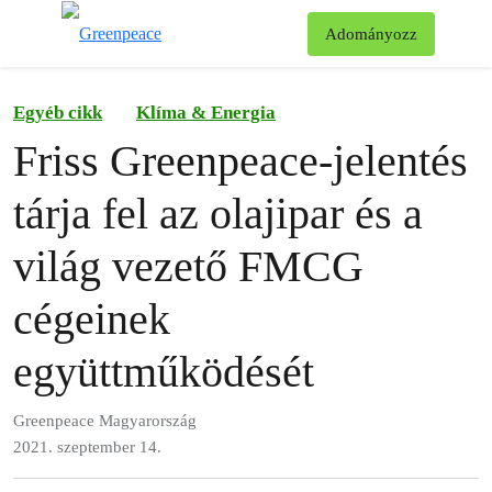
Ke
Adományozz
Menü
Egyéb cikk
Klíma & Energia
Friss Greenpeace-jelentés
tárja fel az olajipar és a
világ vezető FMCG
cégeinek
együttműködését
Greenpeace Magyarország
2021. szeptember 14.