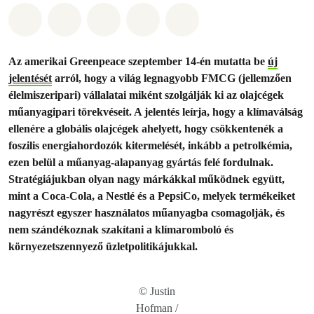
Megosztás itt: Whatsapp
Megosztás itt: Facebook
Megosztás itt: Twitter
Megosztás itt: Email
Share on Bluesky
Az amerikai Greenpeace szeptember 14-én mutatta be
új
jelentését
arról, hogy a világ legnagyobb FMCG (jellemzően
élelmiszeripari) vállalatai miként szolgálják ki az olajcégek
műanyagipari törekvéseit. A jelentés leírja, hogy a klímaválság
ellenére a globális olajcégek ahelyett, hogy csökkentenék a
foszilis energiahordozók kitermelését, inkább a petrolkémia,
ezen belül a műanyag-alapanyag gyártás felé fordulnak.
Stratégiájukban olyan nagy márkákkal működnek együtt,
mint a Coca-Cola, a Nestlé és a PepsiCo, melyek termékeiket
nagyrészt egyszer használatos műanyagba csomagolják, és
nem szándékoznak szakítani a klímaromboló és
környezetszennyező üzletpolitikájukkal.
© Justin
Hofman /