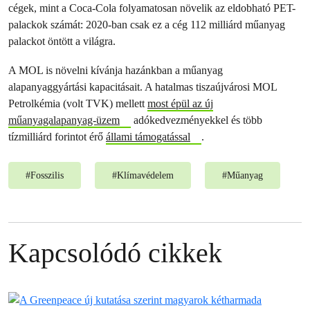
cégek, mint a Coca-Cola folyamatosan növelik az eldobható PET-
palackok számát: 2020-ban csak ez a cég 112 milliárd műanyag
palackot öntött a világra.
A MOL is növelni kívánja hazánkban a műanyag
alapanyaggyártási kapacitásait. A hatalmas tiszaújvárosi MOL
Petrolkémia (volt TVK) mellett
most épül az új
műanyagalapanyag-üzem
adókedvezményekkel és több
tízmilliárd forintot érő
állami támogatással
.
#
Fosszilis
#
Klímavédelem
#
Műanyag
Kapcsolódó cikkek