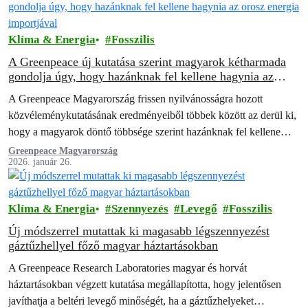
Klíma & Energia
Fosszilis
A Greenpeace új kutatása szerint magyarok kétharmada
gondolja úgy, hogy hazánknak fel kellene hagynia az
orosz energia importjával
A Greenpeace Magyarország frissen nyilvánosságra hozott
közvéleménykutatásának eredményeiből többek között az derül ki,
hogy a magyarok döntő többsége szerint hazánknak fel kellene
hagynia az orosz energia importjával.
Greenpeace Magyarország
2026. január 26.
Klíma & Energia
Szennyezés
Levegő
Fosszilis
Új módszerrel mutattak ki magasabb légszennyezést
gáztűzhellyel főző magyar háztartásokban
A Greenpeace Research Laboratories magyar és horvát
háztartásokban végzett kutatása megállapította, hogy jelentősen
javíthatja a beltéri levegő minőségét, ha a gáztűzhelyeket