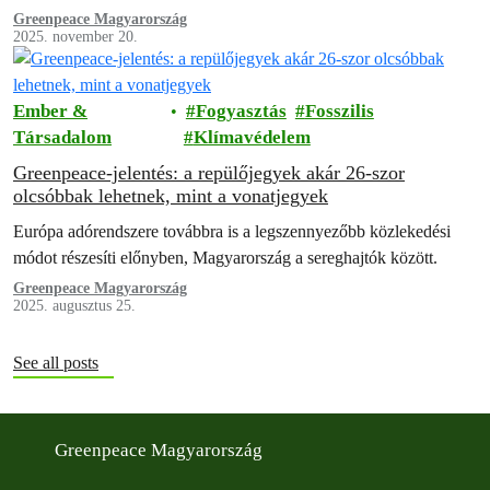
elektromos készülékekkel váltják fel.
Greenpeace Magyarország
2025. november 20.
Ember &
Fogyasztás
Fosszilis
Társadalom
Klímavédelem
Greenpeace-jelentés: a repülőjegyek akár 26-szor
olcsóbbak lehetnek, mint a vonatjegyek
Európa adórendszere továbbra is a legszennyezőbb közlekedési
módot részesíti előnyben, Magyarország a sereghajtók között.
Greenpeace Magyarország
2025. augusztus 25.
See all posts
Greenpeace Magyarország