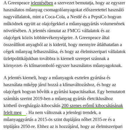
A Greenpeace
jelentésében
a szervezet bemutatja, hogy az egyszer
használatos műanyag csomagolóanyagokat előszeretettel használó
nagyvállalatok, mint a Coca-Cola, a Nestlé és a PepsiCo hogyan
működnek együtt az olajcégekkel a műanyaggyártás volumenének
növelésében. A jelentés rámutat az FMCG vállalatok és az
olajcégek közös lobbitevékenységeire. A Greenpeace által
összeállított anyagból az is kiderül, hogy mennyire átláthatatlan a
cégek műanyag felhasználása, és hogy az élelmiszeripari vállalatok
üzletpolitikájukban továbbra is kiemelt szerepet szánnak a
környezet- és klímaromboló egyszer használatos műanyagoknak.
A jelentés kiemeli, hogy a műanyagok esztelen gyártása és
használata miképp járul hozzá a klímaváltozáshoz, és hogy az
olajcégek hogyan bővítik a gyártási kapacitásaikat. Egy bemutatott
számítás szerint 2019-ben a műanyag gyártás életciklusához
köthető üvegházgáz-kibocsátás
200 szenes erőmű kibocsátásának
felelt meg
. Ha nem változnak a jelenlegi trendek, a
műanyaggyártás a 2015-ös szint duplájára nőhet 2035-re és a
triplájára 2050-re. Ehhez az is hozzájárul, hogy az élelmiszeripari