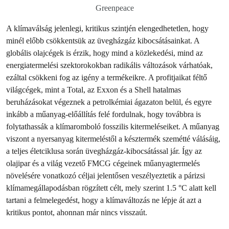
Greenpeace
A klímaválság jelenlegi, kritikus szintjén elengedhetetlen, hogy
minél előbb csökkentsük az üvegházgáz kibocsátásainkat. A
globális olajcégek is érzik, hogy mind a közlekedési, mind az
energiatermelési szektorokokban radikális változások várhatóak,
ezáltal csökkeni fog az igény a termékeikre. A profitjaikat féltő
világcégek, mint a Total, az Exxon és a Shell hatalmas
beruházásokat végeznek a petrolkémiai ágazaton belül, és egyre
inkább a műanyag-előállítás felé fordulnak, hogy továbbra is
folytathassák a klímaromboló fosszilis kitermeléseiket. A műanyag
viszont a nyersanyag kitermeléstől a késztermék szemétté válásáig,
a teljes életciklusa során üvegházgáz-kibocsátással jár. Így az
olajipar és a világ vezető FMCG cégeinek műanyagtermelés
növelésére vonatkozó céljai jelentősen veszélyeztetik a párizsi
klímamegállapodásban rögzített célt, mely szerint 1.5 °C alatt kell
tartani a felmelegedést, hogy a klímaváltozás ne lépje át azt a
kritikus pontot, ahonnan már nincs visszaút.