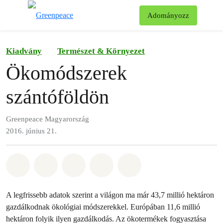
Ke
Adományozz
Menü
Kiadvány
Természet & Környezet
Ökomódszerek
szántóföldön
Greenpeace Magyarország
2016. június 21.
Megosztás itt: Whatsapp
Megosztás itt: Facebook
Megosztás itt: Twitter
Megosztás itt: Email
Share on Bluesky
A legfrissebb adatok szerint a világon ma már 43,7 millió hektáron
gazdálkodnak ökológiai módszerekkel. Európában 11,6 millió
hektáron folyik ilyen gazdálkodás. Az ökotermékek fogyasztása