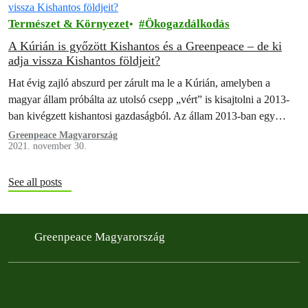
Természet & Környezet
Ökogazdálkodás
A Kúrián is győzött Kishantos és a Greenpeace – de ki
adja vissza Kishantos földjeit?
Hat évig zajló abszurd per zárult ma le a Kúrián, amelyben a
magyar állam próbálta az utolsó csepp „vért” is kisajtolni a 2013-
ban kivégzett kishantosi gazdaságból. Az állam 2013-ban egy
tollvonással semmizte ki az egykor a magyar biogazdálkodás
Greenpeace Magyarország
2021. november 30.
fellegvárának számító kishantosi közösséget, és egy abszurd
perben még 14 millió forintot és ennek kamatait is meg…
See all posts
Greenpeace Magyarország