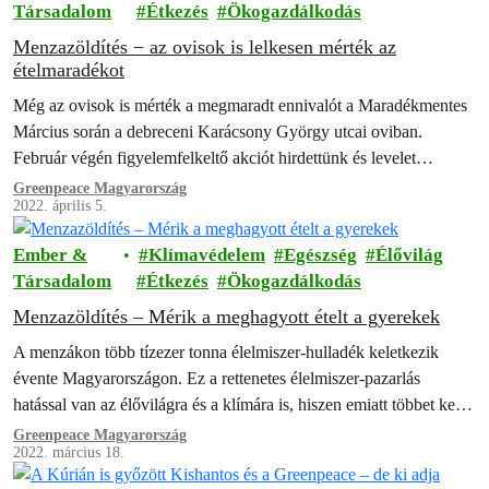
Társadalom
Étkezés
Ökogazdálkodás
Menzazöldítés − az ovisok is lelkesen mérték az
ételmaradékot
Még az ovisok is mérték a megmaradt ennivalót a Maradékmentes
Március során a debreceni Karácsony György utcai oviban.
Február végén figyelemfelkeltő akciót hirdettünk és levelet
küldtünk az iskoláknak, óvodáknak, hogy…
Greenpeace Magyarország
2022. április 5.
Ember &
Klímavédelem
Egészség
Élővilág
Társadalom
Étkezés
Ökogazdálkodás
Menzazöldítés – Mérik a meghagyott ételt a gyerekek
A menzákon több tízezer tonna élelmiszer-hulladék keletkezik
évente Magyarországon. Ez a rettenetes élelmiszer-pazarlás
hatással van az élővilágra és a klímára is, hiszen emiatt többet kell
termelni és feleslegesen megsemmisíteni, így…
Greenpeace Magyarország
2022. március 18.