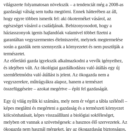
világszerte folyamatosan növekszik – a tendenciát még a 2008-as
gazdasági válság sem tudta megtörni. Ennek hátterében az áll,
hogy egyre többen ismerik fel: aki ökoterméket vásárol, az
egészséget vásárol a családjának. Bebizonyosodott, hogy a
háziasszonyok igenis hajlandóak valamivel többet fizetni a
garantáltan vegyszermentes élelmiszerért, melynek megtermelése
során a gazdák nem szennyezik a környezetet és nem pusztítják a
természetet.
Az előrelátó gazda igyekszik alkalmazkodni a vevők igényeihez,
és idejében vált. Az ökológiai gazdálkodásra való átállás egy új
szemléletmódra való átállást is jelent. Az ökogazda nem a
vegyszerekre, műtrágyákra alapoz, hanem a természet
összefüggéseire – azokat megértve – építi fel gazdaságát.
Egy új világ nyílik ki számára, mely nem ér véget a tábla szélénél –
képes meglátni és megérteni a gazdaság és a természeti környezet
kölcsönhatásait, képes visszaállítani a biológiai sokféleséget,
melyben ott vannak a szövetségesek: a hasznos élő szervezetek. Az
ökogazda nem használ mérgeket, így az ökogazdaság biztonságos,