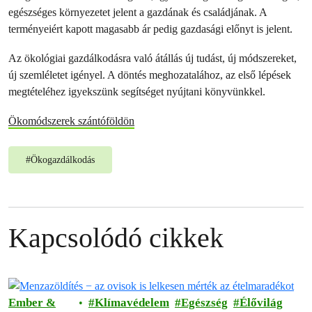
egészséges környezetet jelent a gazdának és családjának. A
terményeiért kapott magasabb ár pedig gazdasági előnyt is jelent.
Az ökológiai gazdálkodásra való átállás új tudást, új módszereket,
új szemléletet igényel. A döntés meghozatalához, az első lépések
megtételéhez igyekszünk segítséget nyújtani könyvünkkel.
Ökomódszerek szántóföldön
#
Ökogazdálkodás
Kapcsolódó cikkek
Ember &
Klímavédelem
Egészség
Élővilág