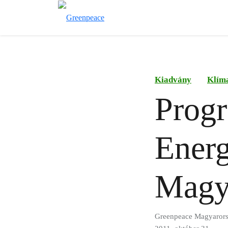
Kiadvány
Klím
Progr
Energ
Magy
Greenpeace Magyaror