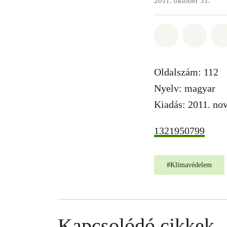
2011. október 31.
Megosztás it
Megosz
Oldalszám: 112
Nyelv: magyar
Kiadás: 2011. no
1321950799
#
Klímavédelem
Kapcsolódó cikkek