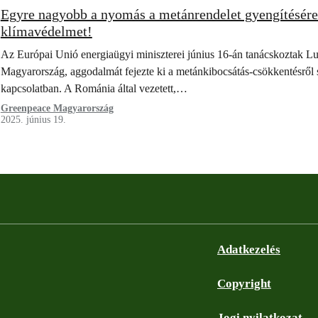
Egyre nagyobb a nyomás a metánrendelet gyengítésére:
klímavédelmet!
Az Európai Unió energiaügyi miniszterei június 16-án tanácskoztak L
Magyarország, aggodalmát fejezte ki a metánkibocsátás-csökkentésről 
kapcsolatban. A Románia által vezetett,…
Greenpeace Magyarország
2025. június 19.
Adatkezelés
Copyright
Jogi nyilatkozat