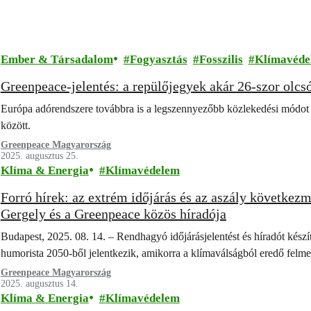
Ember & Társadalom
Fogyasztás
Fosszilis
Klímavéde
Greenpeace-jelentés: a repülőjegyek akár 26-szor olcs
Európa adórendszere továbbra is a legszennyezőbb közlekedési módot 
között.
Greenpeace Magyarország
2025. augusztus 25.
Klíma & Energia
Klímavédelem
Forró hírek: az extrém időjárás és az aszály következm
Gergely és a Greenpeace közös híradója
Budapest, 2025. 08. 14. – Rendhagyó időjárásjelentést és híradót kész
humorista 2050-ből jelentkezik, amikorra a klímaválságból eredő felme
Greenpeace Magyarország
2025. augusztus 14.
Klíma & Energia
Klímavédelem