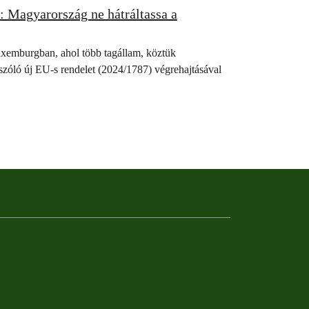
 Magyarország ne hátráltassa a
uxemburgban, ahol több tagállam, köztük
szóló új EU-s rendelet (2024/1787) végrehajtásával