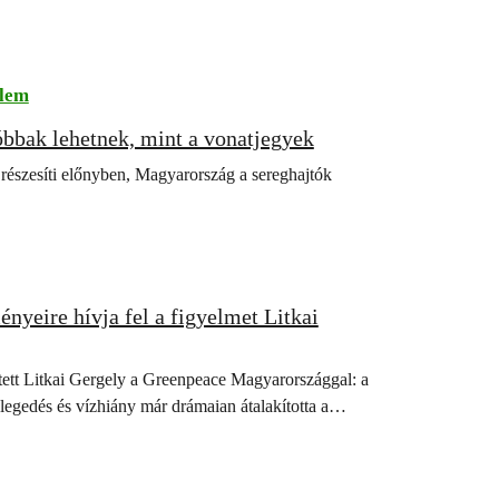
lem
óbbak lehetnek, mint a vonatjegyek
részesíti előnyben, Magyarország a sereghajtók
ényeire hívja fel a figyelmet Litkai
ített Litkai Gergely a Greenpeace Magyarországgal: a
legedés és vízhiány már drámaian átalakította a…