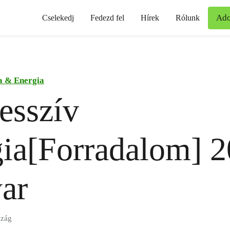
Ad
Cselekedj
Fedezd fel
Hírek
Rólunk
a & Energia
esszív
ia[Forradalom] 2
ar
szág