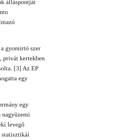
ok álláspontját
nto
almazó
 a gyomirtó szer
, privát kertekben
solta. [3] Az EP
mogatta egy
kormány egy
en nagyüzemi
éki levegő
statisztikái