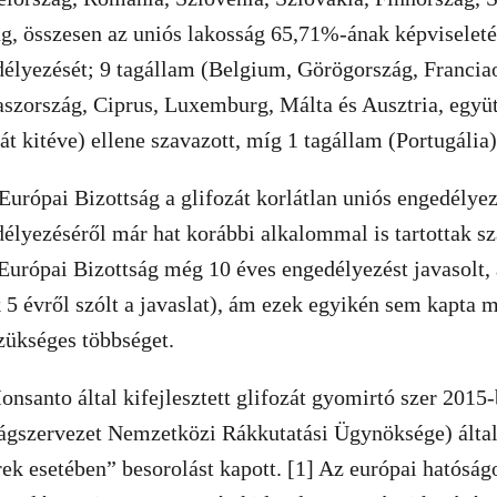
g, összesen az uniós lakosság 65,71%-ának képviselet
délyezését; 9 tagállam (Belgium, Görögország, Francia
szország, Ciprus, Luxemburg, Málta és Ausztria, együt
t kitéve) ellene szavazott, míg 1 tagállam (Portugália)
 Európai Bizottság a glifozát korlátlan uniós engedélye
délyezéséről már hat korábbi alkalommal is tartottak s
Európai Bizottság még 10 éves engedélyezést javasolt,
5 évről szólt a javaslat), ám ezek egyikén sem kapta m
zükséges többséget.
onsanto által kifejlesztett glifozát gyomirtó szer 201
ágszervezet Nemzetközi Rákkutatási Ügynöksége) által
ek esetében” besorolást kapott. [1] Az európai hatós