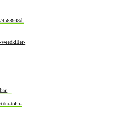
10/4588948d-
-weedkiller-
kban
tika-tobb-