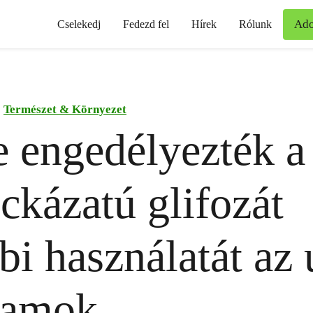
Ad
Cselekedj
Fedezd fel
Hírek
Rólunk
Természet & Környezet
e engedélyezték a
ckázatú glifozát
bi használatát az 
lamok