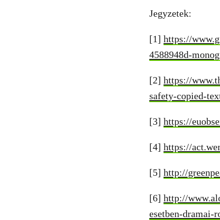
Jegyzetek:
[1]
https://www.g
4588948d-monog
[2]
https://www.t
safety-copied-te
[3]
https://euobs
[4]
https://act.w
[5]
http://greenp
[6]
http://www.al
esetben-dramai-r