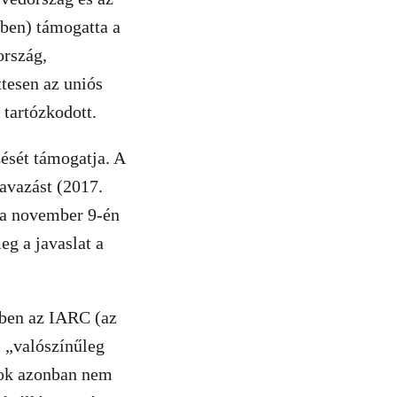
ében) támogatta a
ország,
tesen az uniós
 tartózkodott.
zését támogatja. A
zavazást (2017.
 a november 9-én
eg a javaslat a
5-ben az IARC (az
 „valószínűleg
ágok azonban nem