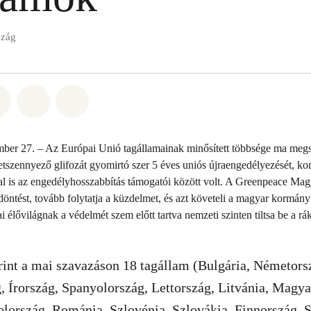
szág
t: Whatsapp
tás itt: Facebook
Megosztás itt: Twitter
Megosztás itt: Email
Share on Bluesky
ber 27. – Az Európai Unió tagállamainak minősített többsége ma megsz
etszennyező glifozát gyomirtó szer 5 éves uniós újraengedélyezését, ko
l is az engedélyhosszabbítás támogatói között volt. A Greenpeace Ma
 döntést, tovább folytatja a küzdelmet, és azt követeli a magyar kormány
 élővilágnak a védelmét szem előtt tartva nemzeti szinten tiltsa be a rá
rint a mai szavazáson 18 tagállam (Bulgária, Németors
, Írország, Spanyolország, Lettország, Litvánia, Magya
lország, Románia, Szlovénia, Szlovákia, Finnország, 