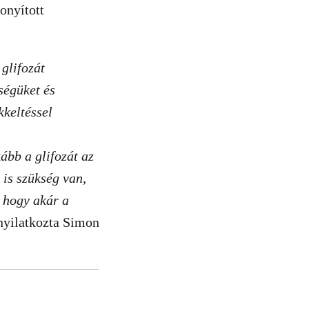
onyított
glifozát
ségüket és
kkeltéssel
ább a glifozát az
 is szükség van,
, hogy akár a
nyilatkozta Simon