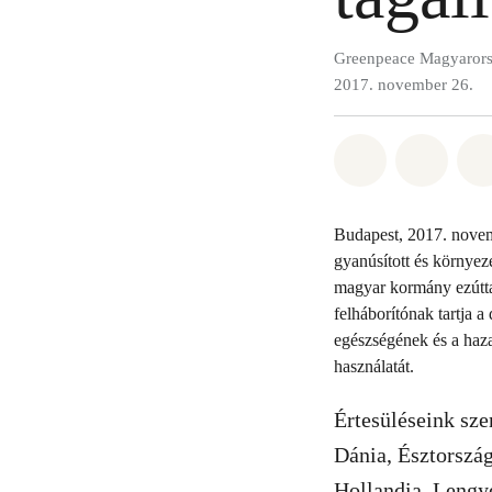
Greenpeace Magyaror
2017. november 26.
Megosztás it
Megosz
Budapest, 2017. novem
gyanúsított és környez
magyar kormány ezútta
felháborítónak tartja a
egészségének és a hazai
használatát.
Értesüléseink sze
Dánia, Észtország
Hollandia, Lengye