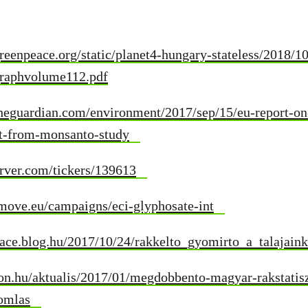
reenpeace.org/static/planet4-hungary-stateless/2018/
raphvolume112.pdf
heguardian.com/environment/2017/sep/15/eu-report-on
xt-from-monsanto-study
erver.com/tickers/139613
emove.eu/campaigns/eci-glyphosate-int
eace.blog.hu/2017/10/24/rakkelto_gyomirto_a_talajain
on.hu/aktualis/2017/01/megdobbento-magyar-rakstatisz
omlas