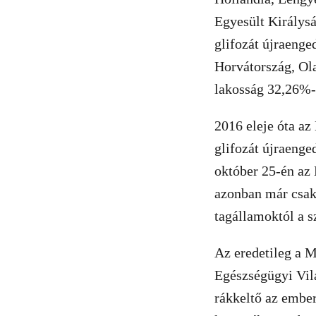
Egyesült Királysá
glifozát újraenge
Horvátország, Ola
lakosság 32,26%-á
2016 eleje óta az
glifozát újraenge
október 25-én az 
azonban már csak 
tagállamoktól a s
Az eredetileg a M
Egészségügyi Vil
rákkeltő az ember