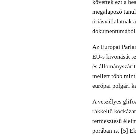
követték ezt a be
megalapozó tanul
óriásvállalatnak a
dokumentumából.
Az Európai Parlam
EU-s kivonását sz
és állományszárít
mellett több mint 
európai polgári 
A veszélyes glif
rákkeltő kockáza
termesztésű élelm
porában is. [5] E