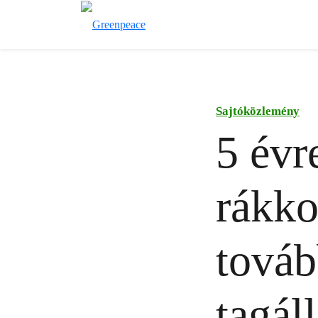
Sajtóközlemény
5 évr
rákko
továb
tagál