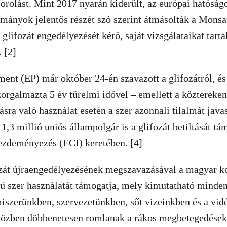
sorolást. Mint 2017 nyarán kiderült, az európai hatóság
mányok jelentős részét szó szerint átmásolták a Monsa
 glifozát engedélyezését kérő, saját vizsgálataikat tart
 [2]
ent (EP) már október 24-én szavazott a glifozátról, és
orgalmazta 5 év türelmi idővel – emellett a köztereken
ásra való használat esetén a szer azonnali tilalmát java
1,3 millió uniós állampolgár is a glifozát betiltását tá
kezdeményezés (ECI) keretében. [4]
ozát újraengedélyezésének megszavazásával a magyar 
tú szer használatát támogatja, mely kimutatható mind
iszerünkben, szervezetünkben, sőt vizeinkben és a vid
közben döbbenetesen romlanak a rákos megbetegedések 