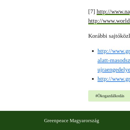
[7]
http://www.na
http://www.world
Korábbi sajtóköz
http://www.g
alatt-masodsz
ujraengedelye
http://www.gr
#
Ökogazdálkodás
Greenpeace Magyarország