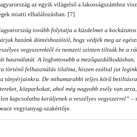
agyarország az egyik világelső a lakosságszámhoz visz
gek miatti elhalálozásban. [7]
gyarország tovább folytatja a küzdelmet a kockázatos 
 várjuk hazánk döntéshozóitól, hogy védjék meg az egész
szélyes vegyszerektől és nemzeti szinten tiltsák be a rá
zát használatát. A legfontosabb a mezőgazdálkodásban,
 történő felhasználás tilalma, hiszen ezáltal jut legink
 a tányérjainkra. De mihamarabbi teljes körű betiltásra
ótereket, közparkokat, ahol még nagyobb esély van arra
tlen kapcsolatba kerüljenek a veszélyes vegyszerrel”
– 
peace vegyianyag-szakértője.