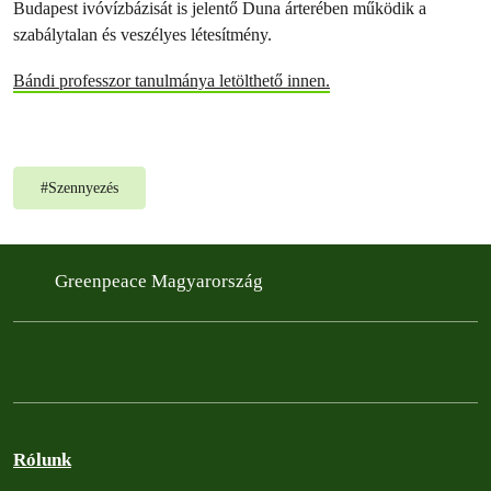
Budapest ivóvízbázisát is jelentő Duna árterében működik a
szabálytalan és veszélyes létesítmény.
Bándi professzor tanulmánya letölthető innen.
#
Szennyezés
Greenpeace Magyarország
Rólunk