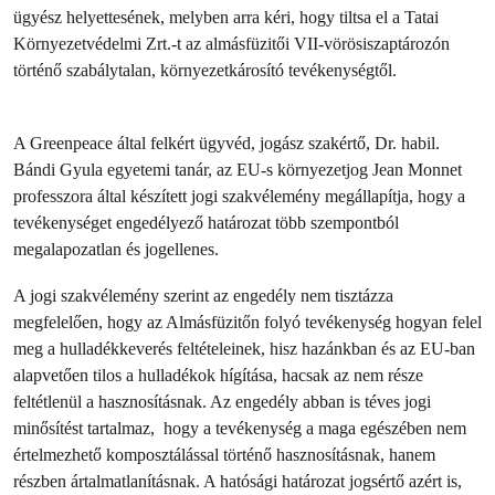
ügyész helyettesének, melyben arra kéri, hogy tiltsa el a Tatai
Környezetvédelmi Zrt.-t az almásfüzitői VII-vörösiszaptározón
történő szabálytalan, környezetkárosító tevékenységtől.
A Greenpeace által felkért ügyvéd, jogász szakértő, Dr. habil.
Bándi Gyula egyetemi tanár, az EU-s környezetjog Jean Monnet
professzora által készített jogi szakvélemény megállapítja, hogy a
tevékenységet engedélyező határozat több szempontból
megalapozatlan és jogellenes.
A jogi szakvélemény szerint az engedély nem tisztázza
megfelelően, hogy az Almásfüzitőn folyó tevékenység hogyan felel
meg a hulladékkeverés feltételeinek, hisz hazánkban és az EU-ban
alapvetően tilos a hulladékok hígítása, hacsak az nem része
feltétlenül a hasznosításnak. Az engedély abban is téves jogi
minősítést tartalmaz, hogy a tevékenység a maga egészében nem
értelmezhető komposztálással történő hasznosításnak, hanem
részben ártalmatlanításnak. A hatósági határozat jogsértő azért is,