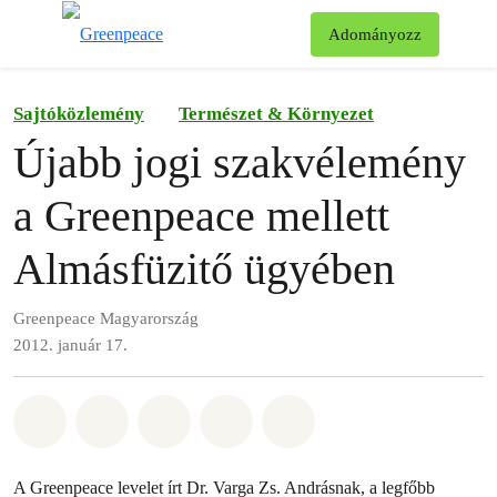
Ke
Adományozz
Menü
Sajtóközlemény
Természet & Környezet
Újabb jogi szakvélemény
a Greenpeace mellett
Almásfüzitő ügyében
Greenpeace Magyarország
2012. január 17.
Megosztás itt: Whatsapp
Megosztás itt: Facebook
Megosztás itt: Twitter
Megosztás itt: Email
Share on Bluesky
A Greenpeace levelet írt Dr. Varga Zs. Andrásnak, a legfőbb