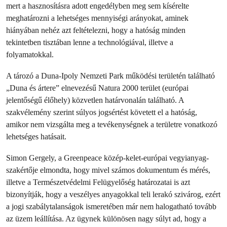
mert a hasznosításra adott engedélyben meg sem kísérelte
meghatározni a lehetséges mennyiségi arányokat, aminek
hiányában nehéz azt feltételezni, hogy a hatóság minden
tekintetben tisztában lenne a technológiával, illetve a
folyamatokkal.
A tározó a Duna-Ipoly Nemzeti Park működési területén található
„Duna és ártere” elnevezésű Natura 2000 terület (európai
jelentőségű élőhely) közvetlen határvonalán található. A
szakvélemény szerint súlyos jogsértést követett el a hatóság,
amikor nem vizsgálta meg a tevékenységnek a területre vonatkozó
lehetséges hatásait.
Simon Gergely, a Greenpeace közép-kelet-európai vegyianyag-
szakértője elmondta, hogy mivel számos dokumentum és mérés,
illetve a Természetvédelmi Felügyelőség határozatai is azt
bizonyítják, hogy a veszélyes anyagokkal teli lerakó szivárog, ezért
a jogi szabálytalanságok ismeretében már nem halogatható tovább
az üzem leállítása. Az ügynek különösen nagy súlyt ad, hogy a