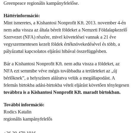
Greenpeace regionális kampányfelelőse.
Háttérinformáció:
Mint ismeretes, a Kishantosi Nonprofit Kft. 2013. november 4-én
nem adta vissza az általa bérelt földeket a Nemzeti Földalapkezelő
Szervezet (NFA) részére, mivel követelései vannak a 21 éve
vegyszermentesen kezelt földek értéknövekedésével és több, a
pályázattal kapcsolatos eljárási hibával összefüggésben.
Bár a Kishantosi Nonprofit Kft. nem adta vissza a földeket, az
NFA ezt semmibe véve mégis továbbadta a területeket az „új
bérlőknek”, a helyszínen aláíratva velük a megállapodást. A
felemás birtokba adási-birtokba vételi eljárást követően ténylegesen
továbbra is a Kishantosi Nonprofit Kft. maradt birtokban.
További információ:
Rodics Katalin
regionális kampányfelelős