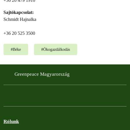
+36 20 479 1916
Sajtókapcsolat:
Schmidt Hajnalka
+36 20 525 3500
#
Béke
#
Ökogazdálkodás
Greenpeace Magyarország
Rólunk