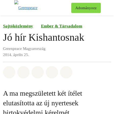
Ke
Adományozz
Menü
Sajtóközlemény
Ember & Társadalom
Jó hír Kishantosnak
Greenpeace Magyarország
2014. április 25.
Megosztás itt: Whatsapp
Megosztás itt: Facebook
Megosztás itt: Twitter
Megosztás itt: Email
Share on Bluesky
A ma megszületett két ítélet
elutasította az új nyertesek
birtokvédelmi kérelmét