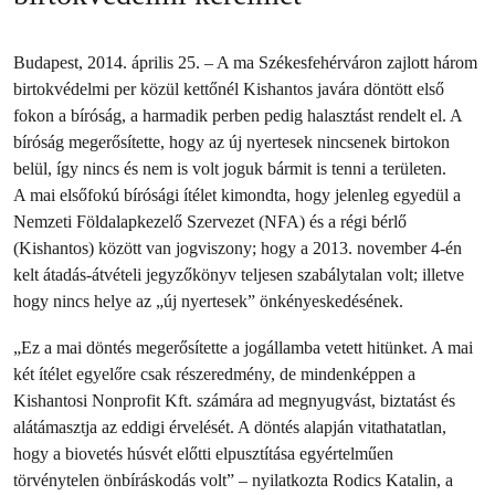
Budapest, 2014. április 25. – A ma Székesfehérváron zajlott három
birtokvédelmi per közül kettőnél Kishantos javára döntött első
fokon a bíróság, a harmadik perben pedig halasztást rendelt el. A
bíróság megerősítette, hogy az új nyertesek nincsenek birtokon
belül, így nincs és nem is volt joguk bármit is tenni a területen.
A mai elsőfokú bírósági ítélet kimondta, hogy jelenleg egyedül a
Nemzeti Földalapkezelő Szervezet (NFA) és a régi bérlő
(Kishantos) között van jogviszony; hogy a 2013. november 4-én
kelt átadás-átvételi jegyzőkönyv teljesen szabálytalan volt; illetve
hogy nincs helye az „új nyertesek” önkényeskedésének.
„Ez a mai döntés megerősítette a jogállamba vetett hitünket. A mai
két ítélet egyelőre csak részeredmény, de mindenképpen a
Kishantosi Nonprofit Kft. számára ad megnyugvást, biztatást és
alátámasztja az eddigi érvelését. A döntés alapján vitathatatlan,
hogy a biovetés húsvét előtti elpusztítása egyértelműen
törvénytelen önbíráskodás volt” – nyilatkozta Rodics Katalin, a