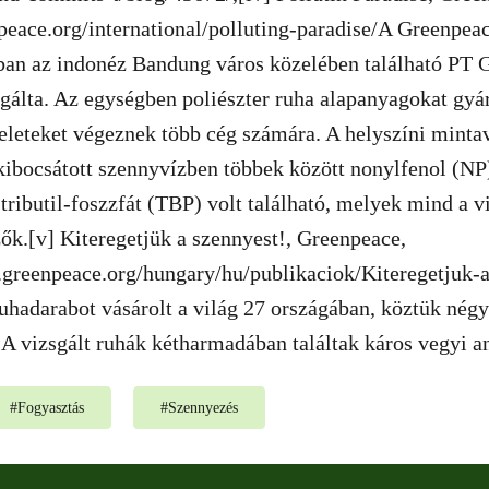
eace.org/international/polluting-paradise/A Greenpeac
ban az indonéz Bandung város közelében található PT G
sgálta. Az egységben poliészter ruha alapanyagokat gyá
leteket végeznek több cég számára. A helyszíni mintavé
ibocsátott szennyvízben többek között nonylfenol (NP)
 tributil-foszzfát (TBP) volt található, melyek mind a v
ők.[v] Kiteregetjük a szennyest!, Greenpeace,
.greenpeace.org/hungary/hu/publikaciok/Kiteregetjuk-
hadarabot vásárolt a világ 27 országában, köztük négy
A vizsgált ruhák kétharmadában találtak káros vegyi a
#
Fogyasztás
#
Szennyezés