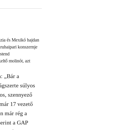
ézia és Mexikó hajdan
 ruhaipari konszernje
estend
eltő molinót, azt
: „Bár a
ágszerte súlyos
ros, szennyező
már 17 vezető
on már rég a
zerint a GAP