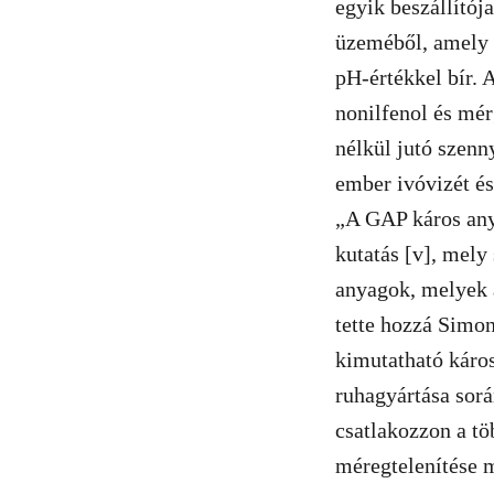
egyik beszállítój
üzeméből, amely 
pH-értékkel bír.
nonilfenol és mér
nélkül jutó szenn
ember ivóvizét és
„A GAP káros anya
kutatás [v], mely
anyagok, melyek 
tette hozzá Simon
kimutatható káros
ruhagyártása sorá
csatlakozzon a tö
méregtelenítése m