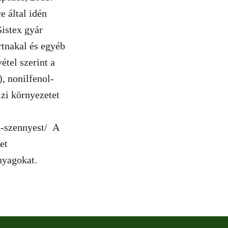
e által idén
istex gyár
rtnakal és egyéb
tel szerint a
, nonilfenol-
izi környezetet
a-szennyest/ A
et
nyagokat.