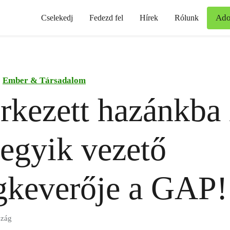
Ad
Cselekedj
Fedezd fel
Hírek
Rólunk
Ember & Társadalom
kezett hazánkba 
 egyik vezető
gkeverője a GAP!
szág