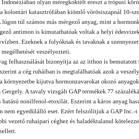
a Indonéziában olyan méregkoktélt ereszt a trópusi kör
a kolontári katasztrófában kiömlő vörösiszapnál 10-sz
 A lúgon túl számos más mérgező anyag, mint a hormonk
gező antimon is kimutathatóak voltak a helyi édesvize
yvízben. Ezeknek a folyóknak és tavaknak a szennyezet
 megélhetését veszélyezteti.
g felhasználását bizonyítja az az itthon is bemutatot
 szerint a cég ruháiban is megtalálhatóak azok a veszél
a környezetbe kijutva hormonzavarokat okozó anyago
 Gergely. A tavaly vizsgált GAP termékek 77 százaléká
 hatású nonilfenol-etoxilát. Eszerint a káros anyag ha
n nem egyedülálló eset. Ezért felszólítjuk a GAP Inc.-t
bbi vezető ruhaipari céghez és haladéktalanul kötelezze
ellett.