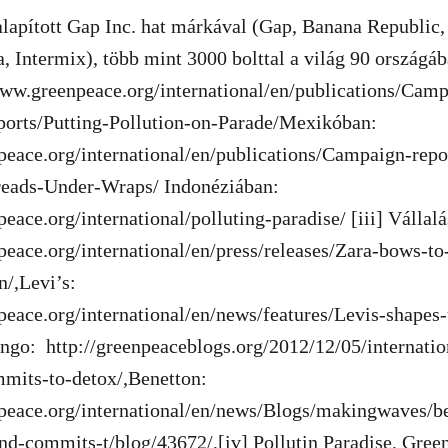
lapított Gap Inc. hat márkával (Gap, Banana Republic,
, Intermix), több mint 3000 bolttal a világ 90 országába
www.greenpeace.org/international/en/publications/Cam
eports/Putting-Pollution-on-Parade/Mexikóban:
peace.org/international/en/publications/Campaign-repo
reads-Under-Wraps/ Indonéziában:
eace.org/international/polluting-paradise/ [iii] Vállal
peace.org/international/en/press/releases/Zara-bows-t
n/,Levi’s:
peace.org/international/en/news/features/Levis-shapes
ngo: http://greenpeaceblogs.org/2012/12/05/internatio
its-to-detox/,Benetton:
peace.org/international/en/news/Blogs/makingwaves/b
and-commits-t/blog/43672/,[iv] Pollutin Paradise, Gree