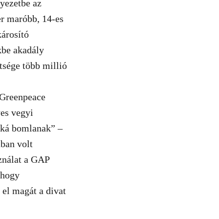
nyezetbe az
er maróbb, 14-es
árosító
kbe akadály
tsége több millió
t Greenpeace
yes vegyi
kká bomlanak” –
ban volt
sználat a GAP
 hogy
 el magát a divat