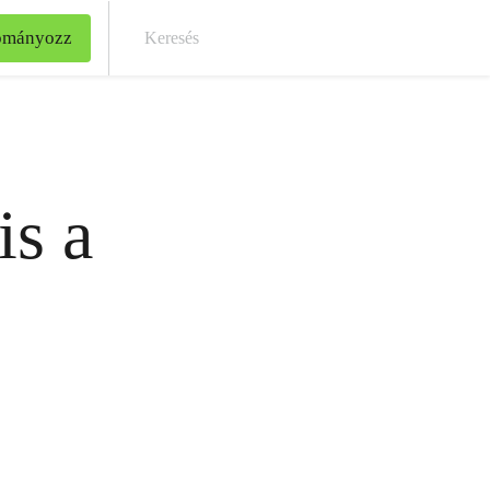
ományozz
Kere
is a