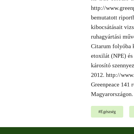
http://www.greenp
bemutatott riport
kibocsátásait viz
ruhagyártási műve
Citarum folyóba k
etoxilát (NPE) és
károsító szennyez
2012. http://www
Greenpeace 141 ru
Magyarországon. 
#
Egészség