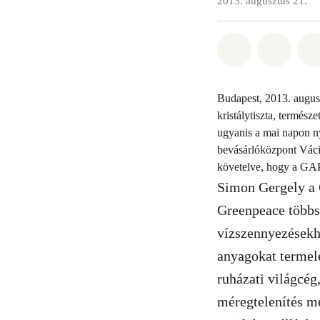
2013. augusztus 21.
Megosztás it
Megosz
Budapest, 2013. augusz
kristálytiszta, termés
ugyanis a mai napon ny
bevásárlóközpont Váci 
követelve, hogy a GAP 
Simon Gergely a 
Greenpeace többs
vízszennyezésekhe
anyagokat termel
ruházati világcég
méregtelenítés me