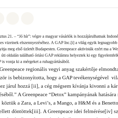
t: Whatsapp
tás itt: Facebook
Megosztás itt: Twitter
Megosztás itt: Email
Share on Bluesky
tus 21. – “Jó hír”: végre a magyar vásárlók is hozzájárulhatnak Indon
zetes vizeinek elszennyezéséhez. A GAP Inc.[i] a világ egyik legnagyobb
itja meg első üzletét Budapesten. Greenpeace aktivisták ezért ma a W
úti oldalán található óriási GAP reklámra helyeztek ki egy figyelemfelk
is vonja ki a mérgeket a ruhagyártásából.
Greenpeace regionális vegyi anyag szakértője elmondta
zör is bebizonyította, hogy a GAP tevékenységével vil
z járul hozzá [ii], a cég mégsem kívánja kivonni a ká
éséből.” A Greenpeace “Detox” kampányának hatására 
, köztük a Zara, a Levi’s, a Mango, a H&M és a Benett
llett döntöttek[iii]. A Greenpeace idei felmérése[iv] s