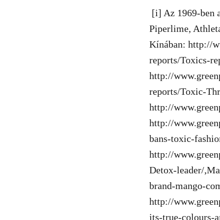
[i] Az 1969-ben a
Piperlime, Athleta
Kínában: http://
reports/Toxics-r
http://www.green
reports/Toxic-Th
http://www.greenp
http://www.green
bans-toxic-fashio
http://www.green
Detox-leader/,Ma
brand-mango-comm
http://www.green
its-true-colours-