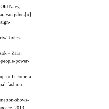
 Old Navy,
n van jelen.[ii]
paign-
rts/Toxics-
ások – Zara:
o-people-power-
-up-to-become-a-
nal-fashion-
enetton-shows-
npeace, 2013.