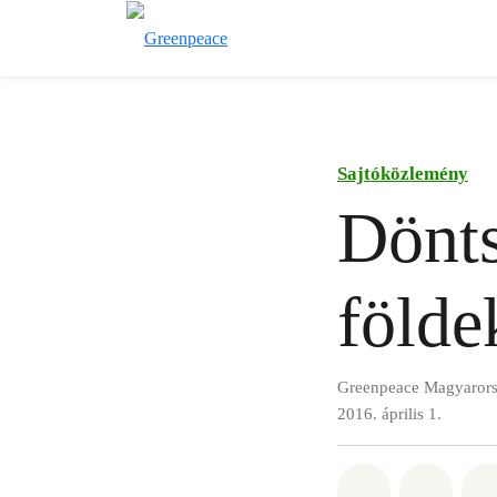
Sajtóközlemény
Dönts
földe
Greenpeace Magyaror
2016. április 1.
Megosztás it
Megosz