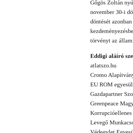
Gőgös Zoltán nyú
november 30-i dö
döntését azonban
kezdeményezésben
törvényt az állam
Eddigi aláíró sz
atlatszo.hu
Cromo Alapítván
EU ROM egyesül
Gazdapartner Szo
Greenpeace Magy
Korrupcióellenes
Levegő Munkacso
Védegylet Egyesü