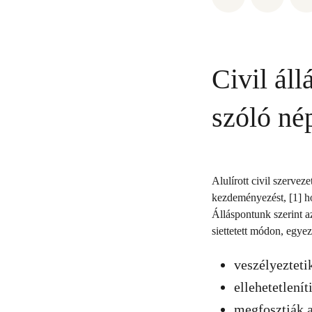
Civil áll
szóló né
Alulírott civil szerve
kezdeményezést, [1] ho
Álláspontunk szerint a
siettetett módon, egyez
veszélyezteti
ellehetetlenít
megfosztják a