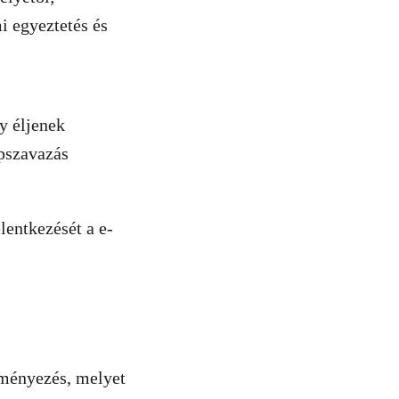
i egyeztetés és
gy éljenek
épszavazás
elentkezését a
e-
eményezés, melyet