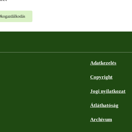
kogazdálkodás
Adatkezelés
Copyright
Jogi nyilatkozat
Átláthatóság
Archívum