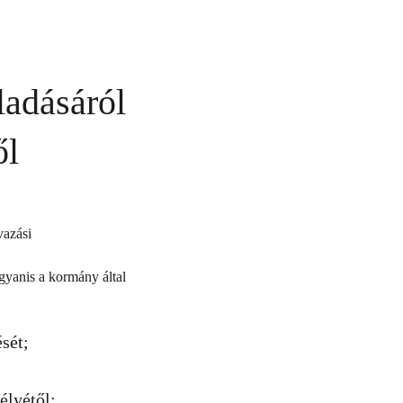
ladásáról
ől
vazási
gyanis a kormány által
sét;
élyétől;