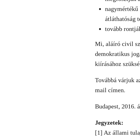
nagymértékű k
átláthatóság 
tovább rontjá
Mi, aláíró civil 
demokratikus joga
kiírásához szüksé
Továbbá várjuk az
mail címen.
Budapest, 2016. áp
Jegyzetek:
[1] Az állami tul