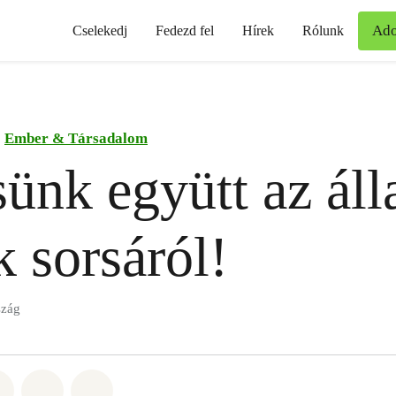
Ad
Cselekedj
Fedezd fel
Hírek
Rólunk
Ember & Társadalom
ünk együtt az ál
k sorsáról!
szág
t: Whatsapp
tás itt: Facebook
Megosztás itt: Twitter
Megosztás itt: Email
Share on Bluesky