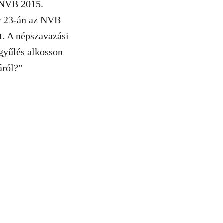
 NVB 2015.
ár 23-án az NVB
st. A népszavazási
gyűlés alkosson
áról?”