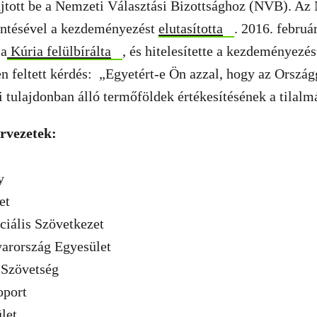
jtott be a Nemzeti Választási Bizottsághoz (NVB). Az
ntésével a kezdeményezést
elutasította
. 2016. febru
 a
Kúria felülbírálta
, és hitelesítette a kezdeményezé
 feltett kérdés: „Egyetért-e Ön azzal, hogy az Ország
i tulajdonban álló termőföldek értékesítésének a tilalm
ervezetek:
y
et
ciális Szövetkezet
arország Egyesület
 Szövetség
port
let