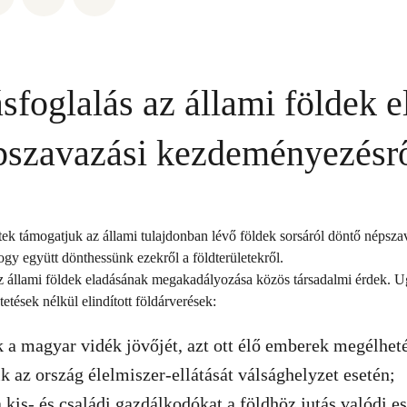
ásfoglalás az állami földek e
pszavazási kezdeményezésr
zetek támogatjuk az állami tulajdonban lévő földek sorsáról döntő népsza
gy együtt dönthessünk ezekről a földterületekről.
z állami földek eladásának megakadályozása közös társadalmi érdek. U
tetések nélkül elindított földárverések:
k a magyar vidék jövőjét, azt ott élő emberek megélheté
ik az ország élelmiszer-ellátását válsághelyzet esetén;
 kis- és családi gazdálkodókat a földhöz jutás valódi es