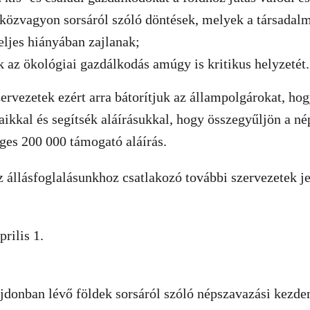
özvagyon sorsáról szóló döntések, melyek a társadalm
teljes hiányában zajlanak;
k az ökológiai gazdálkodás amúgy is kritikus helyzetét.
szervezetek ezért arra bátorítjuk az állampolgárokat, ho
ikkal és segítsék aláírásukkal, hogy összegyűljön a n
ges 200 000 támogató aláírás.
 állásfoglalásunkhoz csatlakozó további szervezetek j
rilis 1.
ajdonban lévő földek sorsáról szóló népszavazási kezd