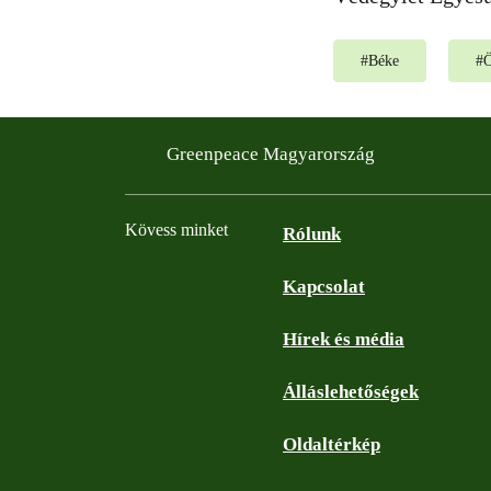
#
Béke
#
Ö
Greenpeace Magyarország
Kövess minket
Rólunk
Kapcsolat
Facebook
Instagram
YouTube
Flickr
Hírek és média
Álláslehetőségek
Oldaltérkép