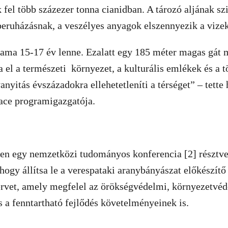
 fel több százezer tonna cianidban. A tározó aljának s
 beruházásnak, a veszélyes anyagok elszennyezik a vizek
tama 15-17 év lenne. Ezalatt egy 185 méter magas gát 
 el a természeti környezet, a kulturális emlékek és a t
nyitás évszázadokra ellehetetleníti a térséget” – tette 
ace programigazgatója.
n egy nemzetközi tudományos konferencia [2] résztvev
hogy állítsa le a verespataki aranybányászat előkészítő
tervet, amely megfelel az örökségvédelmi, környezetvé
a fenntartható fejlődés követelményeinek is.