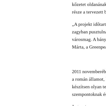
kőzetet oldanának
része a tervezett
„A projekt időtar
zagyban pusztulna
városmag. A bánya
Márta, a Greenpe
2011 novemberébe
a román államot, 
készítsen olyan 
szempontoknak és 