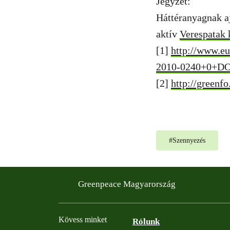
Jegyzet:
Háttéranyagnak a
aktív
Verespatak
[1]
http://www.e
2010-0240+0+
[2]
http://greenf
#
Szennyezés
Greenpeace Magyarország
Kövess minket
Rólunk