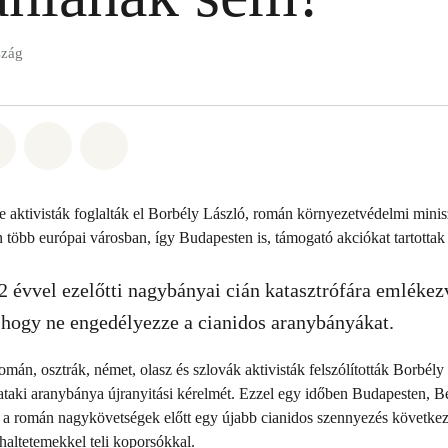
szág
t: Whatsapp
tás itt: Facebook
Megosztás itt: Twitter
Megosztás itt: Email
Share on Bluesky
 aktivisták foglalták el Borbély László, román környezetvédelmi minisz
több európai városban, így Budapesten is, támogató akciókat tartottak 
 évvel ezelőtti nagybányai cián katasztrófára emlékezv
hogy ne engedélyezze a cianidos aranybányákat.
mán, osztrák, német, olasz és szlovák aktivisták felszólították Borbély
ataki aranybánya újranyitási kérelmét. Ezzel egy időben Budapesten, B
a román nagykövetségek előtt egy újabb cianidos szennyezés következm
haltetemekkel teli koporsókkal.