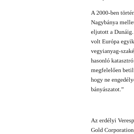
A 2000-ben történ
Nagybánya mellet
eljutott a Dunáig.
volt Európa egyi
vegyianyag-szaké
hasonló katasztró
megfelelően betil
hogy ne engedélye
bányászatot.”
Az erdélyi Veres
Gold Corporation