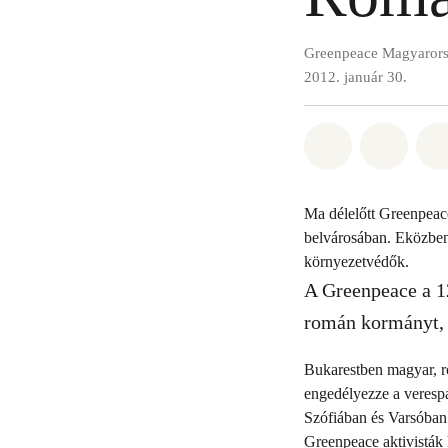
Greenpeace Magyaror
2012. január 30.
Megosztás it
Megosz
Ma délelőtt Greenpeace
belvárosában. Eközben 
környezetvédők.
A Greenpeace a 12
román kormányt, 
Bukarestben magyar, ro
engedélyezze a veresp
Szófiában és Varsóban 
Greenpeace aktivisták 