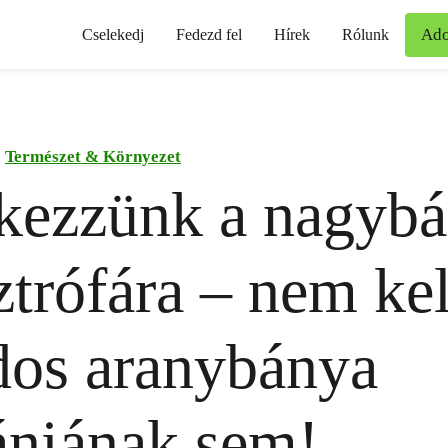
Ad
Cselekedj
Fedezd fel
Hírek
Rólunk
Természet & Környezet
kezzünk a nagybá
ztrófára – nem kel
dos aranybánya
niának sem!