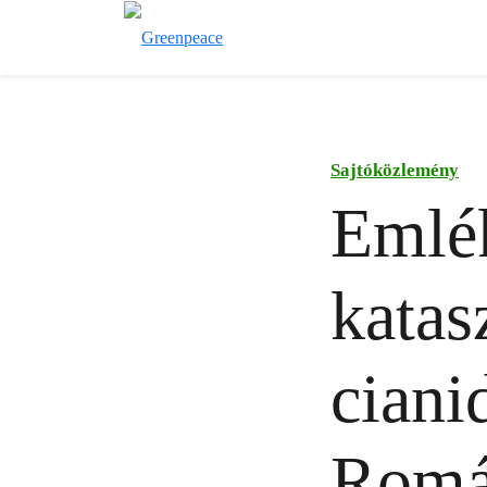
Sajtóközlemény
Emlé
katas
ciani
Romá