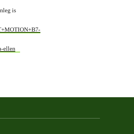
nleg is
TEXT+MOTION+B7-
a-ellen