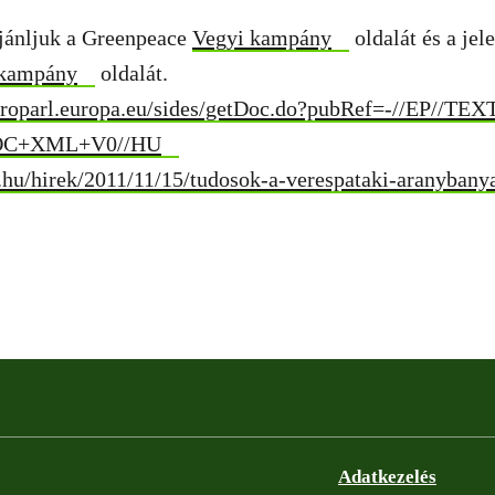
jánljuk a Greenpeace
Vegyi kampány
oldalát és a jele
 kampány
oldalát.
uroparl.europa.eu/sides/getDoc.do?pubRef=-//EP//
DOC+XML+V0//HU
o.hu/hirek/2011/11/15/tudosok-a-verespataki-aranybany
Adatkezelés