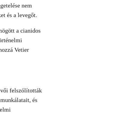
zigetelése nem
et és a levegőt.
mögött a cianidos
örténelmi
hozzá Vetier
ői felszólították
 munkálatait, és
delmi