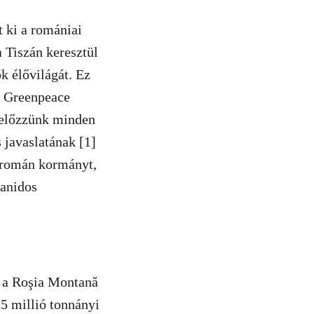
 ki a romániai
 Tiszán keresztül
ók élővilágát. Ez
a Greenpeace
gelőzzünk minden
 javaslatának [1]
a román kormányt,
ianidos
i a Roşia Montană
5 millió tonnányi