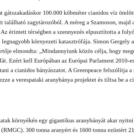
t gátszakadáskor 100.000 köbméter cianidos víz ömlött
t található zagytározóból. A méreg a Szamoson, majd a
 Az érintett térségben a szennyezés elpusztította a foly
k legnagyobb környezeti katasztrófája. Simon Gergely 
rtője elmondta: „Mindannyiunk közös célja, hogy me
fát. Ezért kell Európában az Európai Parlament 2010-es
tani a cianidos bányászatot. A Greenpeace felszólítja 
zze a verespataki aranybánya projektet és tiltsa be a c
patak környékén egy gigantikus aranybányát akar nyitn
 (RMGC). 300 tonna aranyért és 1600 tonna ezüstért 21