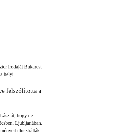
ter irodáját Bukarest
a helyi
e felszólította a
 Lászlót, hogy ne
écsben, Ljubljanában,
ényeit illusztrálták