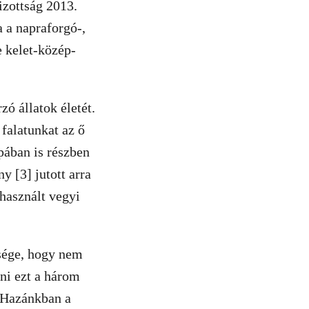
izottság 2013.
 a napraforgó-,
e kelet-közép-
 állatok életét.
falatunkat az ő
ában is részben
 [3] jutott arra
használt vegyi
ssége, hogy nem
lni ezt a három
. Hazánkban a