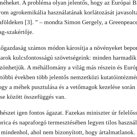
méheket. A probléma olyan jelentős, hogy az Európai B
rom agrokemikália használatának korlátozását javasolta
aföldeken [3]. ” – mondta Simon Gergely, a Greenpeac
g-szakértője.
gazdaság számos módon károsítja a növényeket beporzó
varok kulcsfontosságú szövetségeink: minden harmadik 
önhetjük. A méhállomány a világ más részein és Európ
tóbbi években több jelentős nemzetközi kutatóintézmény
ogy a méhek pusztulása és a vetőmagok kezelése során 
se között összefüggés van.
észet igen fontos ágazat. Fazekas miniszter úr felelő
orica és napraforgó termesztésében legyen tilos haszná
 mindenhol, ahol nem bizonyított, hogy ártalmatlanok