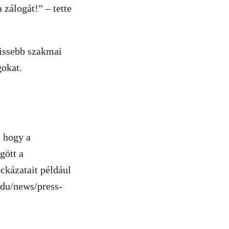
zálogát!” – tette
rissebb szakmai
gokat.
, hogy a
gött a
ckázatait például
edu/news/press-