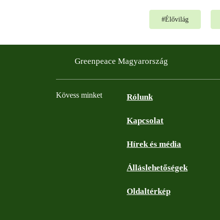
#
Élővilág
Greenpeace Magyarország
Kövess minket
Rólunk
Kapcsolat
Facebook
Instagram
YouTube
Flickr
Hírek és média
Álláslehetőségek
Oldaltérkép