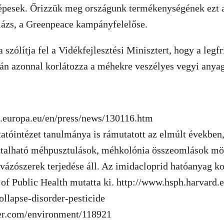
pesek. Őrizzük meg országunk termékenységének ezt a 
ázs, a Greenpeace kampányfelelőse.
 szólítja fel a Vidékfejlesztési Minisztert, hogy a legf
án azonnal korlátozza a méhekre veszélyes vegyi anya
a.europa.eu/en/press/news/130116.htm
atóintézet tanulmánya is rámutatott az elmúlt években
sztalható méhpusztulások, méhkolónia összeomlások mö
vázószerek terjedése áll. Az imidacloprid hatóanyag ko
of Public Health mutatta ki. http://www.hsph.harvard.
ollapse-disorder-pesticide
ver.com/environment/118921