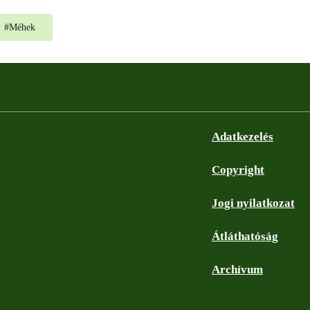
#
Méhek
Adatkezelés
Copyright
Jogi nyilatkozat
Átláthatóság
Archívum