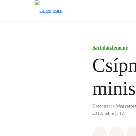
Sajtóközlemény
Csípn
minis
Greenpeace Magyaror
2013. február 17.
Megosztás it
Megosz