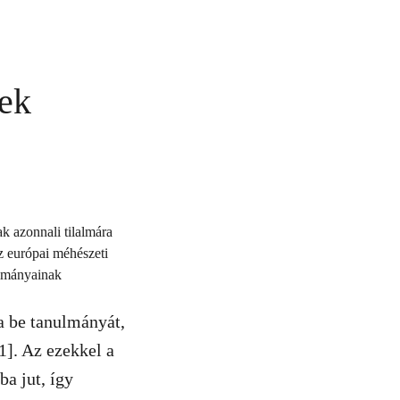
rek
k azonnali tilalmára
az európai méhészeti
ulmányainak
a be tanulmányát,
1]. Az ezekkel a
a jut, így