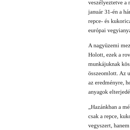
veszélyeztetve a 
január 31-én a há
repce- és kukoric
európai vegyianya
A nagyüzemi mező
Holott, ezek a ro
munkájuknak kösz
összeomlott. Az u
az eredményre, h
anyagok elterjedé
„Hazánkban a méh
csak a repce, kuk
vegyszert, hanem