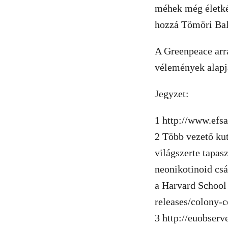
méhek még életké
hozzá Tömöri Bal
A Greenpeace arra
vélemények alapj
Jegyzet:
1 http://www.efs
2 Több vezető kut
világszerte tapa
neonikotinoid csá
a Harvard School 
releases/colony-c
3 http://euobser