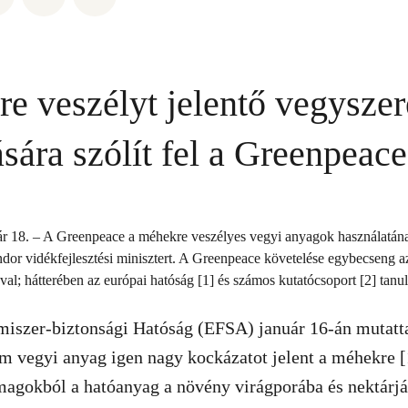
e veszélyt jelentő vegysze
sára szólít fel a Greenpeace
ár 18. – A Greenpeace a méhekre veszélyes vegyi anyagok használatána
ándor vidékfejlesztési minisztert. A Greenpeace követelése egybecseng 
ával; hátterében az európai hatóság [1] és számos kutatócsoport [2] tan
miszer-biztonsági Hatóság (EFSA) január 16-án mutatt
m vegyi anyag igen nagy kockázatot jelent a méhekre [
magokból a hatóanyag a növény virágporába és nektárjáb