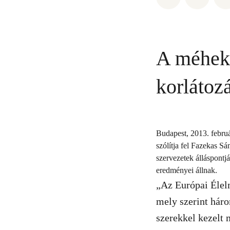
A méhekr
korlátozá
Budapest, 2013. febru
szólítja fel Fazekas S
szervezetek álláspontj
eredményei állnak.
„Az Európai Élel
mely szerint háro
szerekkel kezelt 