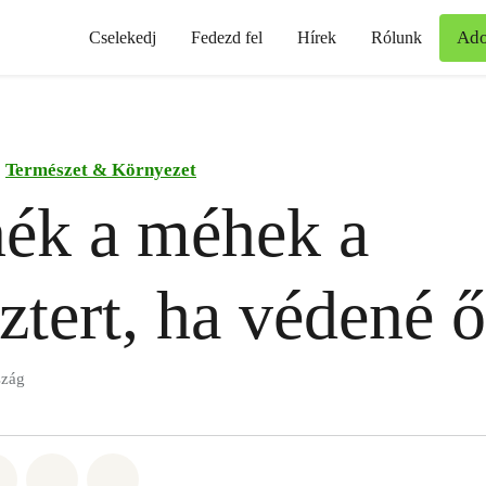
Ad
Cselekedj
Fedezd fel
Hírek
Rólunk
Természet & Környezet
ék a méhek a
ztert, ha védené 
szág
t: Whatsapp
tás itt: Facebook
Megosztás itt: Twitter
Megosztás itt: Email
Share on Bluesky