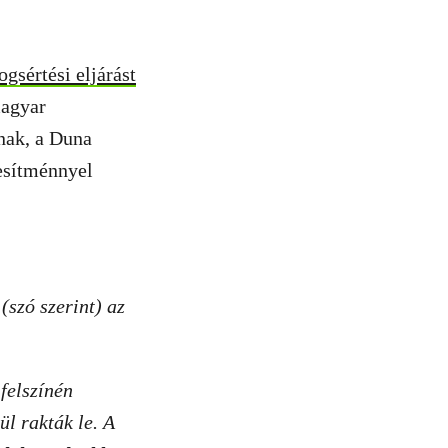
gsértési eljárást
magyar
nak, a Duna
esítménnyel
(szó szerint) az
 felszínén
ül rakták le. A