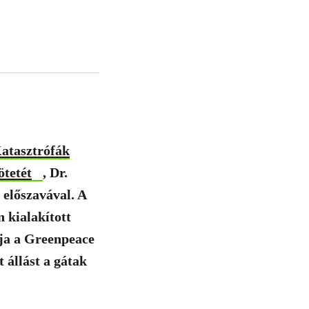
atasztrófák
ötetét
, Dr.
előszavával. A
 kialakított
tja a Greenpeace
t állást a gátak