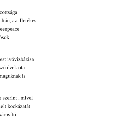
zottsága
tán, az illetékes
reenpeace
dósok
est ivóvízbázisa
szú évek óta
nmaguknak is
 szerint „mivel
elt kockázatát
károsító