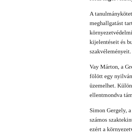
A tanulmánykötet 
meghallgatást tar
környezetvédelmi
kijelentéseit és 
szakvéleményeit.
Vay Márton, a Gr
fölött egy nyilvá
üzemelhet. Külön
ellentmondva tám
Simon Gergely, a
számos szaktekin
ezért a környezet