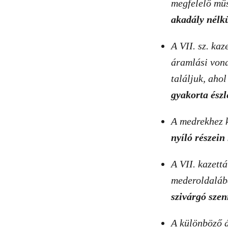
megfelelő műs
akadály nélkü
A VII. sz. kaz
áramlási vona
találjuk, aho
gyakorta észl
A medrekhez k
nyíló részein
A VII. kazett
mederoldalába
szivárgó szen
A különböző á