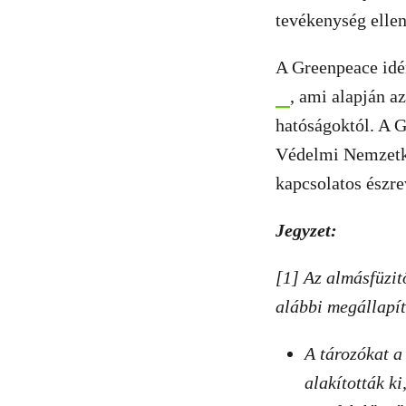
tevékenység ellen
A Greenpeace idé
, ami alapján 
hatóságoktól. A 
Védelmi Nemzetkö
kapcsolatos észrev
Jegyzet:
[1] Az almásfüzit
alábbi megállapít
A tározókat a
alakították ki