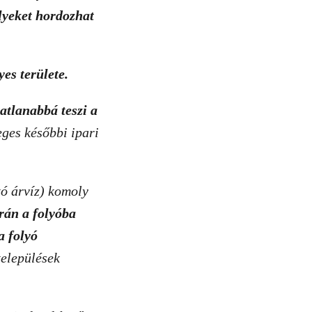
élyeket hordozhat
es területe.
atlanabbá teszi a
eges későbbi ipari
tó árvíz) komoly
rán a folyóba
a folyó
települések