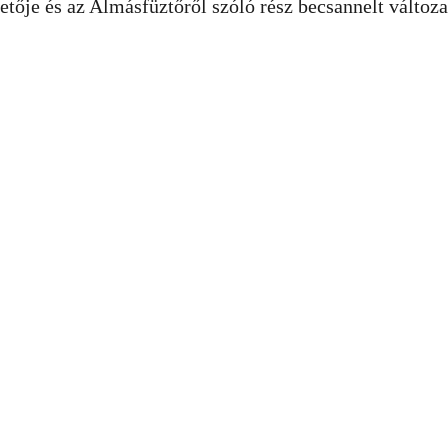
tője és az Almásfüztőről szóló rész becsannelt változata