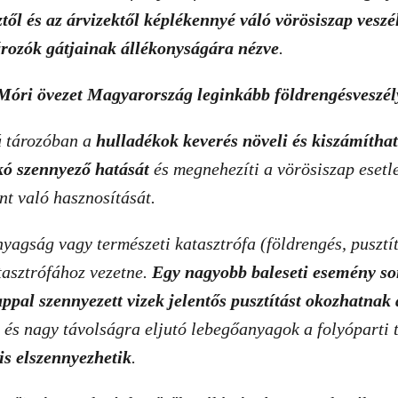
ztől és
az árvizektől képlékennyé váló vörösiszap vesz
rozók gátjainak állékonyságára nézve
.
ri övezet Magyarország leginkább földrengésveszély
ú tározóban a
hulladékok keverés növeli és kiszámíthat
kó szennyező hatását
és
megnehezíti a vörösiszap esetl
t való hasznosítását.
yagság vagy természeti katasztrófa (földrengés, pusztí
tasztrófához vezetne.
Egy nagyobb baleseti esemény so
appal szennyezett vizek jelentős pusztítást okozhatnak 
, és nagy távolságra eljutó lebegőanyagok a folyóparti 
 is elszennyezhetik
.