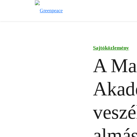
Sajtóközlemény
A Ma
Akadé
veszé
almás