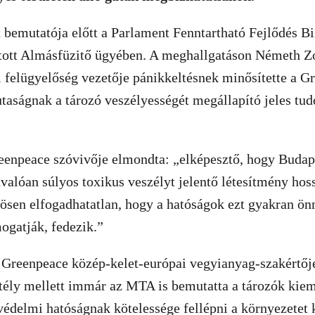
bemutatója előtt a Parlament Fenntartható Fejlődés Bi
tott Almásfüzitő ügyében. A meghallgatáson Németh Zol
 felügyelőség vezetője pánikkeltésnek minősítette a G
butaságnak a tározó veszélyességét megállapító jeles tu
eenpeace szóvivője elmondta: „elképesztő, hogy Budap
nvalóan súlyos toxikus veszélyt jelentő létesítmény hos
ösen elfogadhatatlan, hogy a hatóságok ezt gyakran ö
ogatják, fedezik.”
 Greenpeace közép-kelet-európai vegyianyag-szakértője
tély mellett immár az MTA is bemutatta a tározók kiem
védelmi hatóságnak kötelessége fellépni a környezetet 