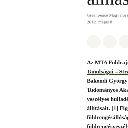
Greenpeace Magyaror
2012. május 8.
Megosztás it
Megosz
Az MTA Földraj
Tanulságai – Str
Bakondi György 
Tudományos Akad
veszélyes hullad
állításait. [1] F
földrengésállósá
földrengésveszél