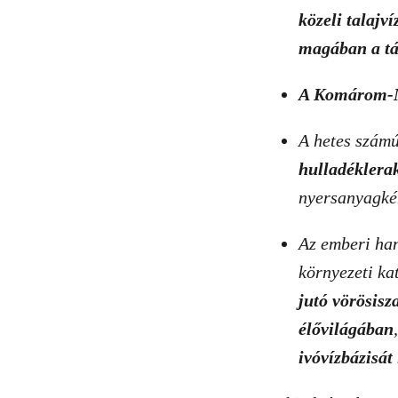
közeli talajví
magában a tá
A Komárom-Mó
A hetes szám
hulladéklera
nyersanyagkén
Az emberi han
környezeti ka
jutó vörösisz
élővilágában
ivóvízbázisát