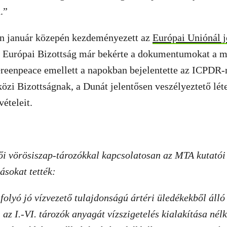
.”
n január közepén kezdeményezett az
Európai Uniónál jo
az Európai Bizottság már bekérte a dokumentumokat a 
Greenpeace emellett a napokban bejelentette az ICPDR-
zi Bizottságnak, a Dunát jelentősen veszélyeztető lét
ételeit.
ői vörösiszap-tározókkal kapcsolatosan az MTA kutatói 
ásokat tették:
 folyó jó vízvezető tulajdonságú ártéri üledékekből álló
, az I.-VI. tározók anyagát vízszigetelés kialakítása nélk