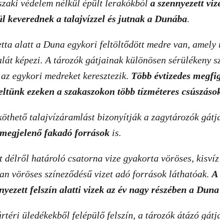
zaki védelem nélkül épült lerakókból
a szennyezett vi
l keverednek a talajvízzel és jutnak a Dunába
.
etta alatt a Duna egykori feltöltődött medre van, amely 
lát képezi. A tározók gátjainak különösen sérülékeny sz
l az egykori medreket keresztezik.
Több évtizedes megfi
eltünk ezeken a szakaszokon több tízméteres csúszások
öthető talajvízáramlást bizonyítják a zagytározók gát
 megjelenő fakadó források
is.
át délről határoló csatorna vize gyakorta vöröses, kisví
n vöröses színeződésű vizet adó források láthatóak.
A
nyezett felszín alatti vizek az év nagy részében a Dun
rtéri üledékekből felépülő felszín, a tározók átázó gátj