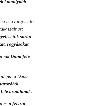
zek komolyabb
ma is a talajvíz fő
akaszait ott
gyeléseink során
at, rogyásokat.
jainak
Duna felé
z idején a Duna
 tározóból
a felé áramlanak.
ai és
a felszín