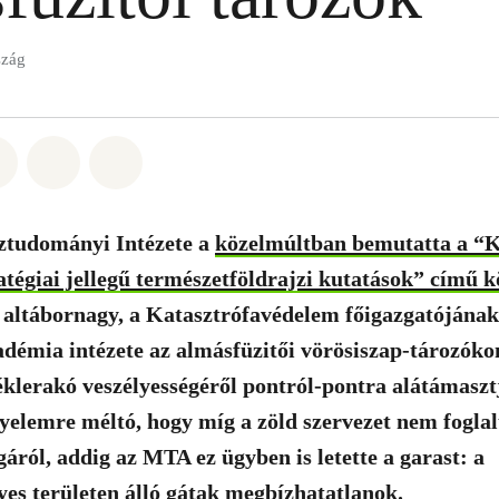
szág
t: Whatsapp
tás itt: Facebook
Megosztás itt: Twitter
Megosztás itt: Email
Share on Bluesky
ztudományi Intézete a
közelmúltban bemutatta a “K
atégiai jellegű természetföldrajzi kutatások” című k
altábornagy, a Katasztrófavédelem főigazgatójának 
émia intézete az almásfüzitői vörösiszap-tározókon
éklerakó veszélyességéről pontról-pontra alátámasz
igyelemre méltó, hogy míg a zöld szervezet nem foglal
gáról, addig az MTA ez ügyben is letette a garast: a
yes területen álló gátak megbízhatatlanok.