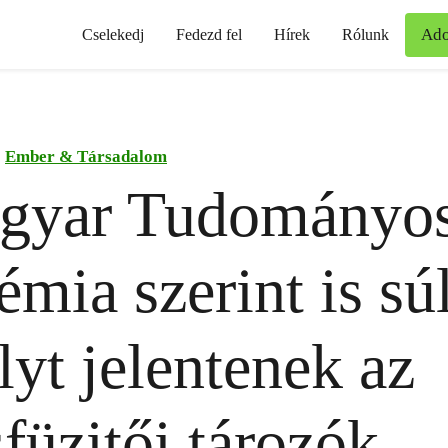
Ad
Cselekedj
Fedezd fel
Hírek
Rólunk
Ember & Társadalom
gyar Tudományo
mia szerint is sú
lyt jelentenek az
füzitői tározók