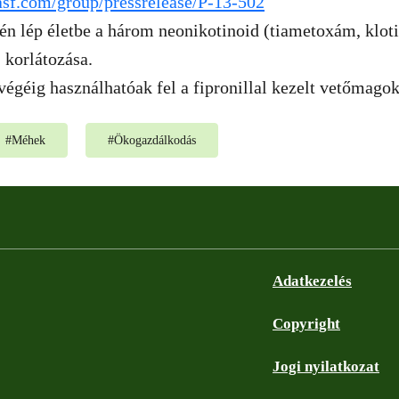
asf.com/group/pressrelease/P-13-502
n lép életbe a három neonikotinoid (tiametoxám, kloti
 korlátozása.
végéig használhatóak fel a fipronillal kezelt vetőmagok
#
Méhek
#
Ökogazdálkodás
Adatkezelés
Copyright
Jogi nyilatkozat