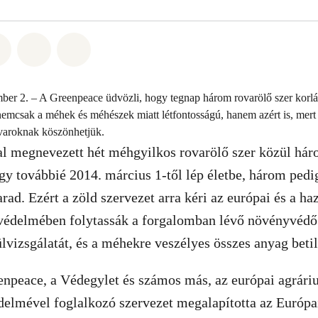
t: Whatsapp
tás itt: Facebook
Megosztás itt: Twitter
Megosztás itt: Email
Share on Bluesky
er 2. – A Greenpeace üdvözli, hogy tegnap három rovarölő szer korláto
emcsak a méhek és méhészek miatt létfontosságú, hanem azért is, mert
ovaroknak köszönhetjük.
al megnevezett hét méhgyilkos rovarölő szer közül hár
gy továbbié 2014. március 1-től lép életbe, három pedi
rad. Ezért a zöld szervezet arra kéri az európai és a ha
védelmében folytassák a forgalomban lévő növényvédő
lvizsgálatát, és a méhekre veszélyes összes anyag betil
enpeace, a Védegylet és számos más, az európai agrár
édelmével foglalkozó szervezet megalapította az Európ