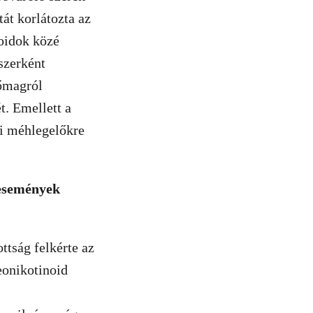
tát korlátozta az
noidok közé
szerként
tőmagról
t. Emellett a
li méhlegelőkre
 események
tság felkérte az
eonikotinoid