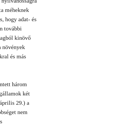
 nyilvánosságra
lta méheknek
s, hogy adat- és
n további
magból kinövő
a növények
kral és más
intett három
gállamok két
prilis 29.) a
öbbséget nem
és