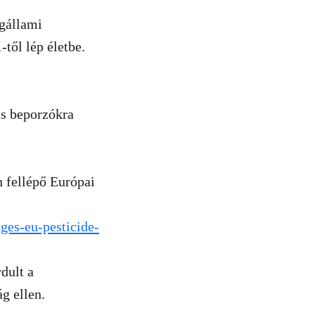
agállami
től lép életbe.
ás beporzókra
 fellépő Európai
ges-eu-pesticide-
dult a
g ellen.