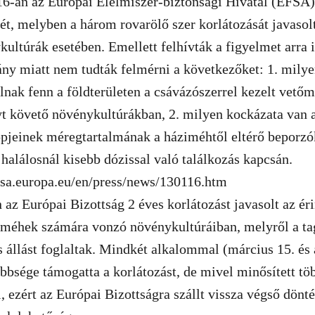
16-án az Európai Élelmiszer-biztonsági Hivatal (EFSA)
sét, melyben a három rovarölő szer korlátozását javaso
ultúrák esetében. Emellett felhívták a figyelmet arra i
ny miatt nem tudták felmérni a következőket: 1. milye
lnak fenn a földterületen a csávázószerrel kezelt vető
t követő növénykultúrákban, 2. milyen kockázata van 
ppjeinek méregtartalmának a háziméhtől eltérő beporzó
 halálosnál kisebb dózissal való találkozás kapcsán.
fsa.europa.eu/en/press/news/130116.htm
 az Európai Bizottság 2 éves korlátozást javasolt az ér
 méhek számára vonzó növénykultúráiban, melyről a ta
 állást foglaltak. Mindkét alkalommal (március 15. és á
bbsége támogatta a korlátozást, de mivel minősített t
i, ezért az Európai Bizottságra szállt vissza végső dönt