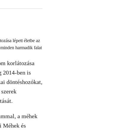
zása lépett életbe az
 minden harmadik falat
om korlátozása
g 2014-ben is
zai döntéshozókat,
 szerek
tását.
iummal, a méhek
ai Méhek és