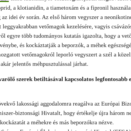
prid, a klotianidin, a tiametoxám és a fipronil használa
 az idei év során. Az első három vegyszer a neonikoti
et leggyakrabban vetőmagok kezelésére, vagyis csávázó
ről egyre több tudományos kutatás igazolta, hogy a ve
vénybe, és kockáztatják a beporzók, a méhek egészségé
ozgatott vetőmagokról leporló vegyszert a szél a köze
 akár jelentős méhpusztulással járhat.
arölő szerek betiltásával kapcsolatos legfontosabb
vekvő lakossági aggodalomra reagálva az Európai Bizot
iszer-biztonsági Hivatalt, hogy értékelje újra három n
 kockázatát a méhekre és más beporzókra nézve.