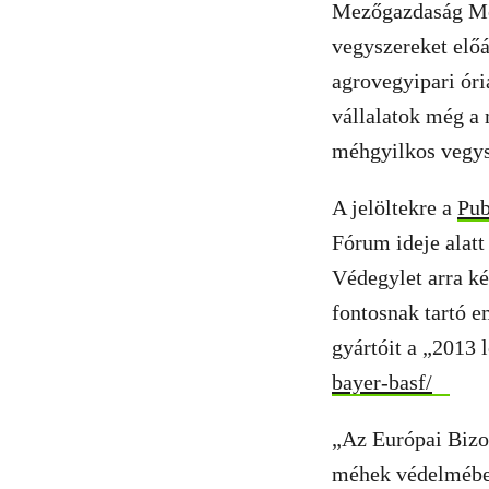
Mezőgazdaság Meg
vegyszereket előá
agrovegyipari óri
vállalatok még a 
méhgyilkos vegy
A jelöltekre a
Pub
Fórum ideje alatt
Védegylet arra k
fontosnak tartó 
gyártóit a „2013 
bayer-basf/
„Az Európai Bizot
méhek védelmében