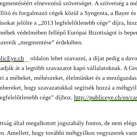
mentéséért elnevezésű szövetséget. A szövetség a m
llító és forgalmazó cégek közül a Syngenta, a Bayer é
ásokat jelölte a „2013 legfelelőtlenebb cége” díjra, his
méhek védelmében fellépő Európai Bizottságot is beper
szereik „megmentése” érdekében.
licEye.ch
oldalon lehet szavazni, a díjat pedig a dav
 adják át a legtöbb szavazatot kapó vállalatoknak. A Gr
éri a méheket, méhészeket, élelmünket és a mezőgazda
embereket, hogy szavazatukkal segítsék hozzá a méhgyi
legfelelőtlenebb cége” díjhoz.
http://publiceye.ch/en/ca
tság által megalkotott jogszabály fontos, de nem elégs
. Amellett, hogy további méhgyilkos vegyszerek van