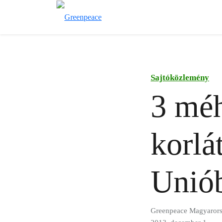
Sajtóközlemény
3 méh
korlá
Unió
Greenpeace Magyaror