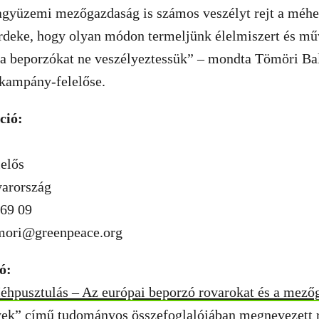
agyüzemi mezőgazdaság is számos veszélyt rejt a méh
érdeke, hogy olyan módon termeljünk élelmiszert és mű
 a beporzókat ne veszélyeztessük” – mondta Tömöri Bal
kampány-felelőse.
ció:
elős
arország
 69 09
omori@greenpeace.org
ó:
éhpusztulás – Az európai beporzó rovarokat és a mező
yek”
című tudományos összefoglalójában megnevezett r