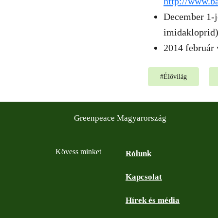
http://www.b
December 1-jé
imidakloprid)
2014 február 
#
Élővilág
Greenpeace Magyarország
Kövess minket
Rólunk
Kapcsolat
Facebook
Instagram
YouTube
Flickr
Hírek és média