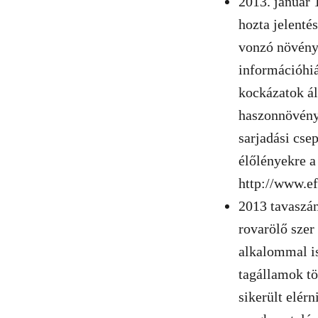
2013. január 
hozta jelenté
vonzó növényk
információhiá
kockázatok ál
haszonnövény
sarjadási cse
élőlényekre a
http://www.e
2013 tavaszán
rovarölő szer
alkalommal is
tagállamok tö
sikerült elérn