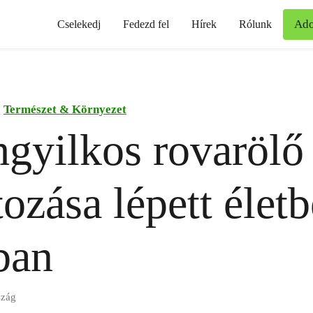
Ad
Cselekedj
Fedezd fel
Hírek
Rólunk
Természet & Környezet
gyilkos rovarölő 
tozása lépett életb
ban
szág