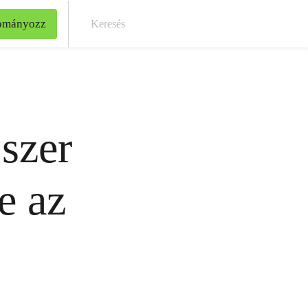
ományozz
Kere
szer
e az