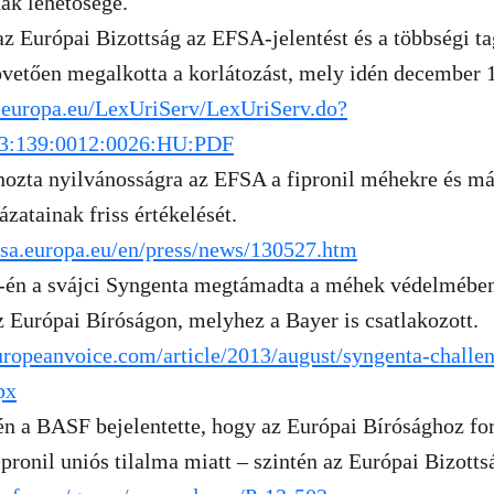
ak lehetősége.
z Európai Bizottság az EFSA-jelentést és a többségi t
vetően megalkotta a korlátozást, mely idén december 1-
x.europa.eu/LexUriServ/LexUriServ.do?
13:139:0012:0026:HU:PDF
hozta nyilvánosságra az EFSA a fipronil méhekre és m
ázatainak friss értékelését.
fsa.europa.eu/en/press/news/130527.htm
-én a svájci Syngenta megtámadta a méhek védelmében
z Európai Bíróságon, melyhez a Bayer is csatlakozott.
ropeanvoice.com/article/2013/august/syngenta-challen
px
 a BASF bejelentette, hogy az Európai Bírósághoz for
pronil uniós tilalma miatt – szintén az Európai Bizottsá