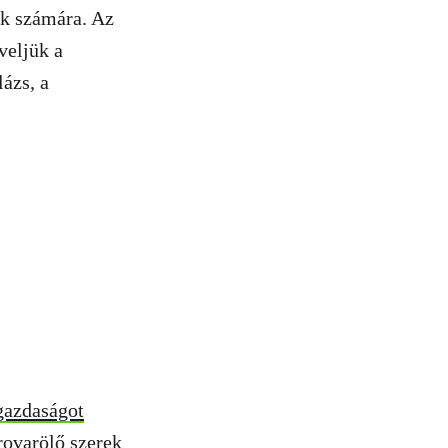
ek számára. Az
veljük a
ázs, a
gazdaságot
ovarölő szerek