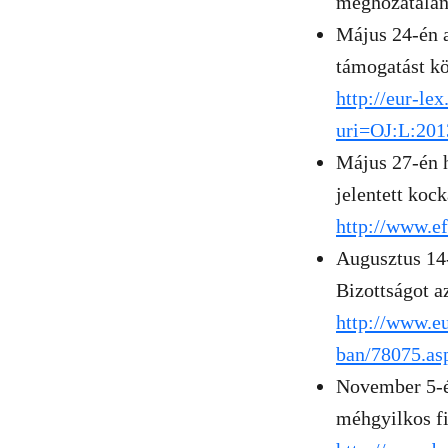
meghozatalán
Május 24-én a
támogatást kö
http://eur-le
uri=OJ:L:20
Május 27-én 
jelentett kock
http://www.e
Augusztus 14
Bizottságot a
http://www.eu
ban/78075.as
November 5-én
méhgyilkos fi