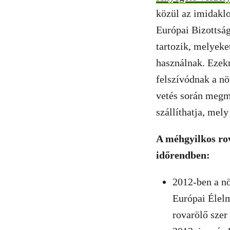
közül az imidaklo
Európai Bizottság
tartozik, melyek
használnak. Ezek
felszívódnak a nö
vetés során megm
szállíthatja, mely
A méhgyilkos rov
időrendben:
2012-ben a nö
Európai Élelm
rovarölő szer