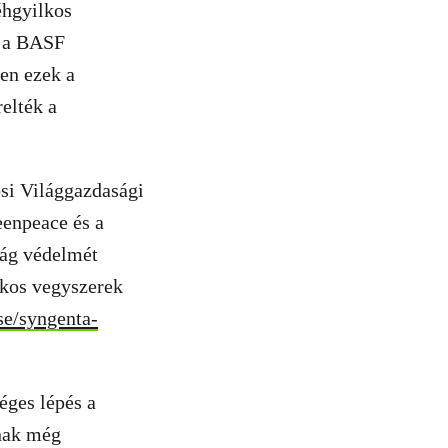
éhgyilkos
s a BASF
zen ezek a
elték a
osi Világgazdasági
eenpeace és a
ság védelmét
lkos vegyszerek
se/syngenta-
éges lépés a
nak még