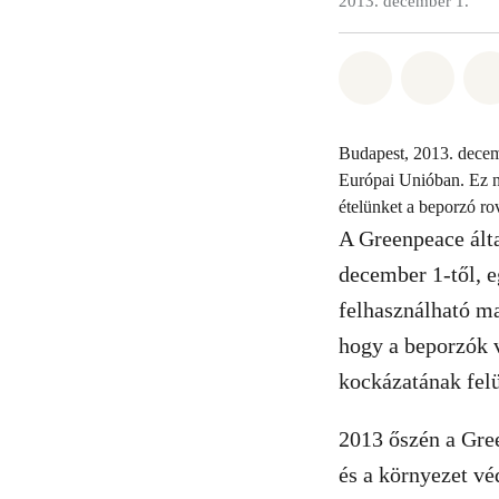
2013. december 1.
Megosztás it
Megosz
Budapest, 2013. decemb
Európai Unióban. Ez n
ételünket a beporzó r
A Greenpeace ált
december 1-től, e
felhasználható ma
hogy a beporzók 
kockázatának felü
2013 őszén a Gre
és a környezet v