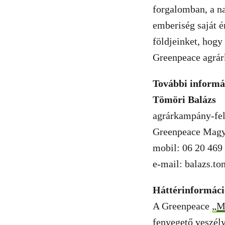
forgalomban, a n
emberiség saját 
földjeinket, hogy
Greenpeace agrár
További informá
Tömöri Balázs
agrárkampány-fel
Greenpeace Magy
mobil: 06 20 469
e-mail:
balazs.t
Háttérinformáci
A Greenpeace
„M
fenyegető veszél