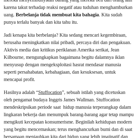
karena takut terhadap reaksi negatif atau tuduhan menghamburkan
uang.
Berbelanja tidak membuat kita bahagia
. Kita sudah
punya terlalu banyak dan kita tahu itu.
Jadi kenapa kita berbelanja? Kita sedang mencari kegembiraan,
berusaha meningkatkan nilai pribadi, percaya diri dan pengakuan.
Aktivis media dan kritikus periklanan Amerika serikat, Jean
Kilbourne, mengungkapkan bagaimana begitu dalamnya iklan
menyusup dengan mengeksploitasi hasrat mendasar manusia
seperti persahabatan, kebahagiaan, dan kesuksesan, untuk
mencapai profit.
Hasilnya adalah “
Stuffocation
”, sebuah istilah yang dicetuskan
oleh pengamat budaya Inggris James Wallman. Stuffocation
mendeskripsikan periode saat hidup manusia terperangkap dalam
lingkaran bekerja dan menumpuk barang-barang agar tetap mampu
mengikuti kecepatan konsumerisme. Beginilah kehidupan modern
yang begitu mencemaskan; terus menghancurkan bumi dan di saat
bersamaan menjauhkan kita dari hidup yang lebih imajinatif dan