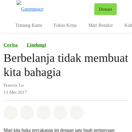
Fo
Donasi
Menu
Tentang Kami
Fokus Kerja
Mari Beraksi
Kab
Cerita
Lindungi
Berbelanja tidak membuat
kita bahagia
Frances Lo
13 Mei 2017
Bagikan di Whatsapp
Bagikan di Facebook
Bagikan di Twitter
Bagikan melalui Email
Share on Bluesky
Mari kita buka percakapan ini dengan satu buah pertanyaan: